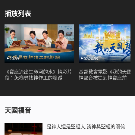
播放列表
20:59
02:20:59
《寶座流出生命河的水》精彩片
基督教會電影《我的天國
段：怎樣尋找神作工的腳蹤
神聲音被提到神寶座前
天國福音
是神大還是聖經大,談神與聖經的關係