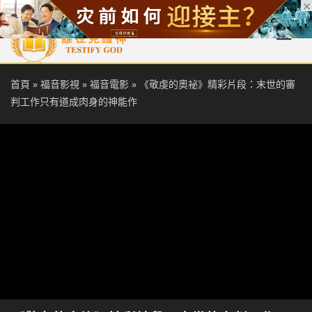
首頁
每日靈糧
天國福音
基督徒見證
信仰解答
聖經
首頁
»
福音影視
»
福音電影
»
《敬虔的奧祕》精彩片段：末世的審
判工作只有道成肉身的神能作