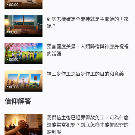
00:00
到底怎樣確定全能神就是主耶穌的再來
呢？
00:00
預言國度美景、人類歸宿與神應許祝福
的話語
00:00
神三步作工之每步作工的目的和意義
00:00
信仰解答
我們信主後已經罪得赦免了，可為什麼
還能常常犯罪？到底怎樣才能擺脫罪的
轄制呢