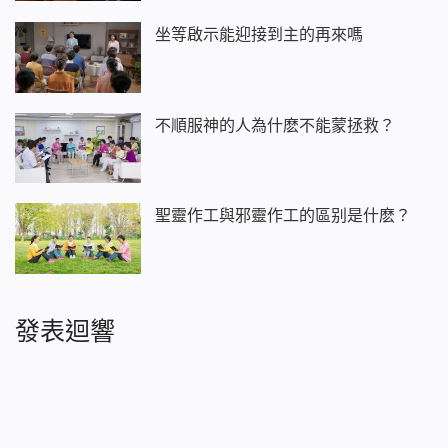
坐等啟示能迎接到主的再來嗎
不順服神的人為什麽不能蒙拯救？
聖靈作工與邪靈作工的區别是什麽？
發表迴響