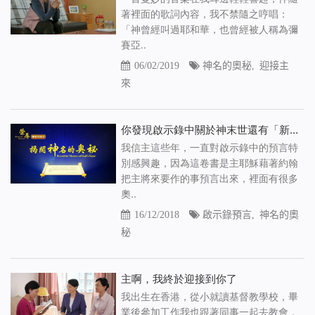
著裡面的歌詞內容，我不禁隨之哼唱：
「神曾經叫過耶和華，也曾經被人稱為彌
賽亞..
06/02/2019
神名的奧秘
,
迎接主
來
你發現啟示錄中關於神末世還有「新名」的奧祕了嗎
我信主這些年，一直對啟示錄中的預言特
別感興趣，因為這卷書是主耶穌藉著約翰
把主將來要作的事預言出來，裡面有很多
奧..
16/12/2018
啟示錄預言
,
神名的奧
秘
主啊，我終於迎接到你了
我出生在香港，從小就讀基督教學校，畢
業後參加工作我也跟著同事一起去教會，