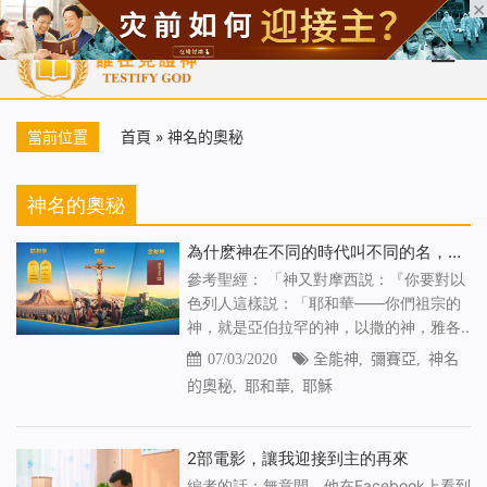
首頁
每日靈糧
天國福音
基督徒見證
信仰解答
聖經
當前位置
首頁
»
神名的奧秘
神名的奧秘
為什麽神在不同的時代叫不同的名，神名的意義是什麽
參考聖經： 「神又對摩西説：『你要對以
色列人這樣説：「耶和華——你們祖宗的
神，就是亞伯拉罕的神，以撒的神，雅各..
07/03/2020
全能神
,
彌賽亞
,
神名
的奧秘
,
耶和華
,
耶穌
2部電影，讓我迎接到主的再來
編者的話：無意間，他在Facebook上看到