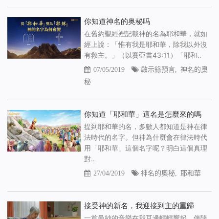
你知道神名的奥秘吗
在舊約聖經裡記載神的名為耶和華，就如
經上說：「惟有我是耶和華，除我以外沒
有救主。」（以賽亞書43:11）「耶和..
07/05/2019
啟示錄預言
,
神名的奧
秘
你知道「耶和華」這名是怎麼來的嗎
提到耶和華的名，多數人都知道是神在律
法時代的名字。但神為什麼會在律法時代
用「耶和華」這個名字呢？明白這個真理
對..
27/04/2019
神名的奧秘
,
耶和華
接受神的新名，我迎接到主的重歸
一首曼妙的音樂在我耳邊輕輕響起，伴隨