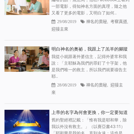
一部電影，得知神名方面的真理，隨之他
又看了更多的電影，又明白了如何..
29/08/2019
神名的奧秘
,
考察真道
,
迎接主來
明白神名的奧祕，我跟上了羔羊的腳蹤
我從小就跟著外婆信主，記得外婆常和我
說：「主耶穌為我們的罪釘了十字架，他
是我們唯一的救主，所以我們就要禱告主
耶..
28/08/2019
神名的奧秘
,
迎接主
來
上帝的名字為何會更換，你一定要知道
舊約聖經裡記載：「惟有我是耶和華，除
我以外沒有救主。」（以賽亞書43:11）
「耶和華是我的名，直到永遠；這也是..