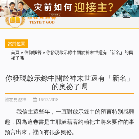
首頁
每日靈糧
天國福音
基督徒見證
信仰解答
聖經
當前位置
首頁
»
信仰解答
»
你發現啟示錄中關於神末世還有「新名」的奧
祕了嗎
你發現啟示錄中關於神末世還有「新名」
的奧祕了嗎
誰在見證神
16/12/2018
我信主這些年，一直對啟示錄中的預言特別感興
趣，因為這卷書是主耶穌藉著約翰把主將來要作的事
預言出來，裡面有很多奧祕。