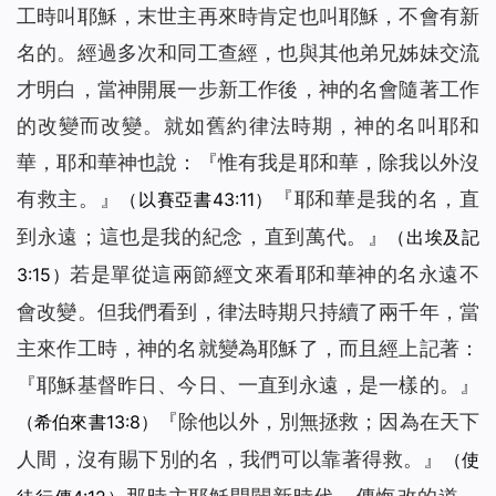
工時叫耶穌，末世主再來時肯定也叫耶穌，不會有新
名的。經過多次和同工查經，也與其他弟兄姊妹交流
才明白，當神開展一步新工作後，神的名會隨著工作
的改變而改變。就如舊約律法時期，神的名叫耶和
華，耶和華神也說：『
惟有我是耶和華，除我以外沒
有救主。
』
『
耶和華是我的名，直
（以賽亞書43:11）
到永遠；這也是我的紀念，直到萬代。
』
（出埃及記
若是單從這兩節經文來看耶和華神的名永遠不
3:15）
會改變。但我們看到，律法時期只持續了兩千年，當
主來作工時，神的名就變為耶穌了，而且經上記著：
『耶穌基督昨日、今日、一直到永遠，是一樣的。』
『除他以外，別無拯救；因為在天下
（希伯來書13:8）
人間，沒有賜下別的名，我們可以靠著得救。』
（使