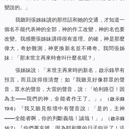
變說的。」
我聽到張姊妹讀的那些話和她的交通，才知道一
個名不能代表神的全部，神的作工改變，神的名也要
改變。我感覺張姊妹講得很有道理。的確，神是那麼
偉大，奇妙難測，神更換新名並不稀奇。我問張姊
妹：「那末世主再來時會叫什麼名呢？」
張姊妹說：「末世主再來時的新名，啟示錄早有
預言，而且說得很清楚：如『
我聽見好像群眾的聲
音，眾水的聲音，大雷的聲音，說：「哈利路亞！因
為主——我們的神，全能者作王了。」』
（啟示錄
『
我又聽見祭壇中有聲音說：「是的，主神
19:6）
——全能者啊，你的判斷義哉！誠哉！」』
（啟示錄
『
你們要哀號，因為耶和華的日子臨近了！這
16:7）