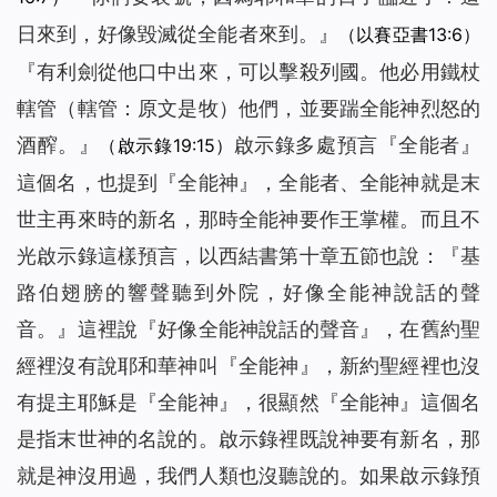
日來到，好像毀滅從全能者來到。』
（以賽亞書13:6）
『
有利劍從他口中出來，可以擊殺列國。他必用鐵杖
轄管
（轄管：原文是牧）
他們，並要踹全能神烈怒的
酒醡。』
啟示錄多處預言『全能者』
（啟示錄19:15）
這個名，也提到『全能神』，全能者、全能神就是末
世主再來時的新名，那時全能神要作王掌權。而且不
光啟示錄這樣預言，以西結書第十章五節也說：『基
路伯翅膀的響聲聽到外院，好像全能神說話的聲
音。』這裡說『好像全能神說話的聲音』
，
在舊約聖
經裡沒有說耶和華神叫『全能神』，新約聖經裡也沒
有提主耶穌是『全能神』，很顯然『全能神』這個名
是指末世神的名說的。啟示錄裡既說神要有新名，那
就是神沒用過，我們人類也沒聽說的。如果啟示錄預