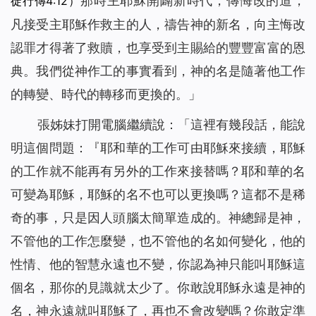
那時主耶穌開闢新時代，傳悔改的道，
徒行傳4:12）
凡接受主耶穌作救主的人，禱告神的新名，向主悔改
認罪才得著了救贖，也享受到主賜給的豐豐富富的恩
典。我們從神作工的事實看到，神的名是隨著他工作
的轉變、時代的轉移而更換的。」
張姊妹打開電腦繼續說：「這裡有幾段話，能說
明這個問題：『
耶和華的工作可由耶穌來接續，耶穌
的工作就不能再有另外的工作來接替嗎？耶和華的名
可變為耶穌，耶穌的名不也可以更換嗎？這都不是稀
奇的事，只是因人頭腦太簡單造成的。神總歸是神，
不管他的工作怎麼變，也不管他的名如何變化，他的
性情、他的智慧永遠也不變，你認為神只能叫耶穌這
個名，那你的見識就太少了。你敢說耶穌永遠是神的
名，神永遠就叫耶穌了，再也不會改變嗎？你敢定準