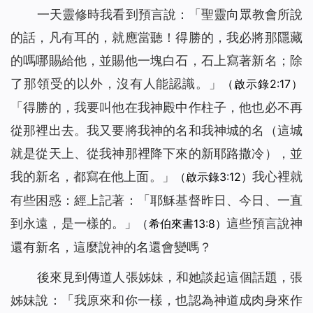
一天靈修時我看到預言說：「
聖靈向眾教會所說
的話，凡有耳的，就應當聽！得勝的，我必將那隱藏
的嗎哪賜給他，並賜他一塊白石，石上寫著新名；除
了那領受的以外，沒有人能認識。
」
（啟示錄2:17）
「
得勝的，我要叫他在我神殿中作柱子，他也必不再
從那裡出去。我又要將我神的名和我神城的名（這城
就是從天上、從我神那裡降下來的新耶路撒冷），並
我的新名，都寫在他上面。
」
我心裡就
（啟示錄3:12）
有些困惑：經上記著：「耶穌基督昨日、今日、一直
到永遠，是一樣的。」
這些預言說神
（希伯來書13:8）
還有新名，這麼說神的名還會變嗎？
後來見到傳道人張姊妹，和她談起這個話題，張
姊妹說：「我原來和你一樣，也認為神道成肉身來作