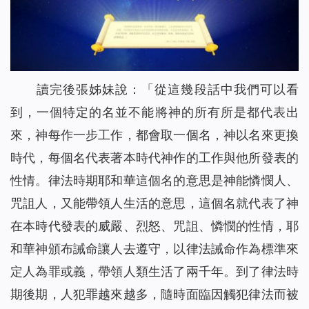
讀完後張姊妹說：「從這幾段話中我們可以看
到，一個特定的名並不能將神的所有所是都代表出
來，神每作一步工作，都會取一個名，神以名來更換
時代，每個名代表著本時代神作的工作與他所發表的
性情。律法時期耶和華這個名的意思是神能憐憫人、
咒詛人，又能帶領人生活的意思，這個名就代表了神
在本時代發表的威嚴、烈怒、咒詛、憐憫的性情，耶
和華神頒布誡命讓人去遵守，以律法誡命作為標準來
定人為罪或義，帶領人類生活了兩千年。到了律法時
期後期，人犯罪越來越多，隨時面臨因觸犯律法而被