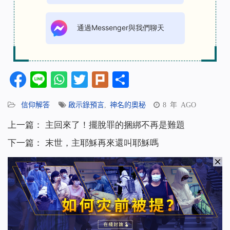
通過Messenger與我們聊天
Facebook
Line
WhatsApp
Twitter
Plurk
分
享
信仰解答
啟示錄預言
,
神名的奧秘
8 年 AGO
上一篇：
主回來了！擺脫罪的捆綁不再是難題
下一篇：
末世，主耶穌再來還叫耶穌嗎