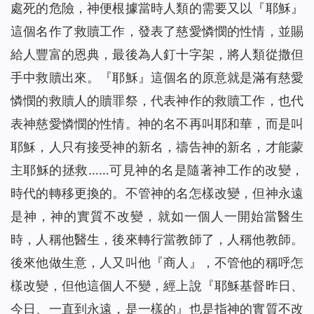
處死的危險，神便根據當時人類的需要又以『耶穌』
這個名作了救贖工作，發表了慈愛憐憫的性情，並賜
給人豐富的恩典，最後為人釘十字架，將人類從撒但
手中救贖出來。『耶穌』這個名的原意就是滿有慈愛
憐憫的救贖人的贖罪祭，代表神作的救贖工作，也代
表神慈愛憐憫的性情。神的名不再叫耶和華，而是叫
耶穌，人只有接受神的新名，禱告神的新名，才能蒙
主耶穌的拯救……可見神的名是隨著神工作的改變，
時代的轉移更換的。不管神的名怎樣改變，但神永遠
是神，神的實質不改變，就如一個人一開始當醫生
時，人稱他醫生，後來轉行當教師了，人稱他教師。
後來他做生意，人又叫他『商人』，不管他的稱呼怎
樣改變，但他這個人不變，經上說『耶穌基督昨日、
今日、一直到永遠，是一樣的』也是指神的實質不改