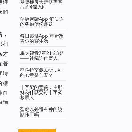
基督徒每天靈修需掌
典時
握的4條原則
表的
聖經易讀App 解決你
的各類信仰難題
名，
每日靈修App 重新改
善你的靈生活
耶和
馬太福音7章21-23節
名才
——神稱許什麼人
靠著
亞伯拉罕獻以撒，神
個時
的心意是什麼？
的權
十字架的意義：主耶
穌為什麼要釘十字架
神自
救贖人
但神
聖經以外還有神的說
話作工嗎