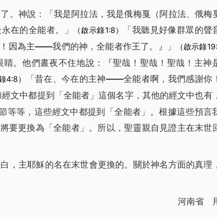
們了。神說：「
我是阿拉法，我是俄梅戛
（阿拉法、俄梅
後永在的全能者。
」
「
我聽見好像群眾的聲
（啟示錄1:8）
！因為主——我們的神，全能者作王了。』
」
（啟示錄19
眼睛。他們晝夜不住地說：『聖哉！聖哉！聖哉！主神
「
昔在、今在的主神——全能者啊，我們感謝你
錄4:8）
節經文中都提到「
全能者
」這個名字，其他的經文中也有
章22節等等，這些經文中都提到「
全能者
」。根據這些預言
字將要更換為「
全能者
」。所以，聖靈親自見證主在末世
明白，主耶穌的名在末世會更換的。關於神名方面的真理
河南省 