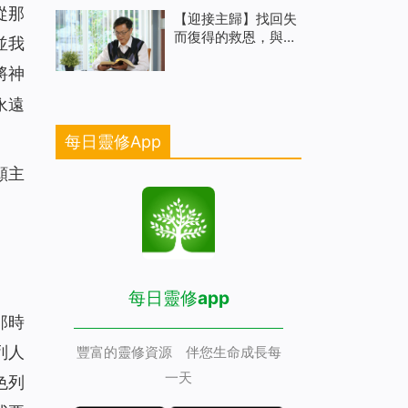
從那
【迎接主歸】找回失
而復得的救恩，與主
並我
再相遇（有聲讀物）
將神
永遠
每日靈修App
願主
每日靈修app
那時
列人
豐富的靈修資源 伴您生命成長每
一天
色列