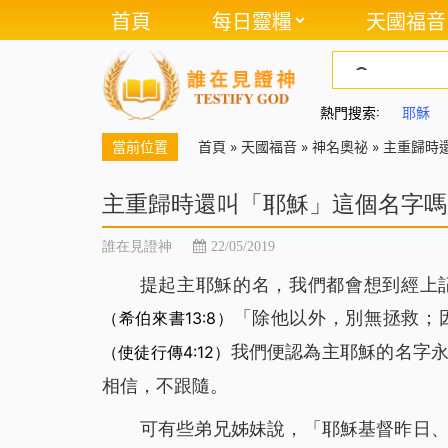
首頁
每日靈糧
天國福音
熱門搜索:
耶穌
當前位置
首頁
»
天國福音
»
神名奧祕
»
主重歸時
主重歸時還叫「耶穌」這個名字嗎
誰在見證神
22/05/2019
提起主耶穌的名，我們都會想到經上
「除他以外，別無拯救；
（希伯來書13:8）
我們便認為主耶穌的名字
（使徒行傳4:12）
相信，不跟隨。
可有些弟兄姊妹說，「耶穌基督昨日