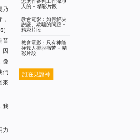
怎麽作審判工作潔净
人的 – 精彩片段
戛乃
教會電影：如何解决
音，
説謊、欺騙的問題 –
精彩片段
:6）
是昔
教會電影：只有神能
拯救人擺脫痛苦 – 精
！因
彩片段
，像
我們
誰在見證神
回來
，我
用力