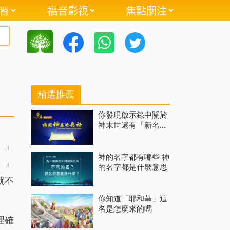
習
福音影視
焦點關注
精選推薦
你發現啟示錄中關於
神末世還有「新名」
的奧祕了嗎
。」
神的名字都有哪些 神
。」
的名字都是什麼意思
就不
你知道「耶和華」這
名是怎麼來的嗎
裡確