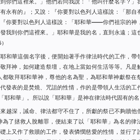
我到你們這裡來。」他們若問我說：「他叫什麼名字？」
自有永有的
』；又說：『
你要對以色列人這樣說：「那自
：『
你要對以色列人這樣說：「耶和華——你們祖宗的神
打發我到你們這裡來。」耶和華是我的名，直到永遠；這
5）
下耶和華這個名字後，便開始著手作律法時代的工作，帶
何敬拜神，如何建造祭壇，在地上當如何生活等等。凡是
人都敬拜耶和華神，尊他的名為聖，為耶和華神獻祭在
時代發表的是焚燒、咒詛的性情，作的是帶領人生活的工
「耶和華」。所以說「耶和華」是神在律法時代固有的名
越來越深，誡命、律法都守不住了，所獻的祭已不夠贖他
神為了拯救人脫離罪，便結束了以「耶和華」為名的律
基礎上又作了救贖的工作，發表憐憫慈愛的性情，並行了