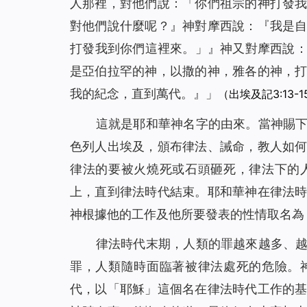
人那裡，對他們說：「你們祖宗的神打發
對他們說什麼呢？』神對摩西說：『
我是
打發我到你們這裡來。」
』神又對摩西說
是亞伯拉罕的神，以撒的神，雅各的神，
我的紀念，直到萬代。
』」
（出埃及記3:13-1
這就是耶和華神名字的由來。當神賜
色列人出埃及，頒布律法、誡命，教人如
律法的要被火燒死或石頭砸死，律法下的
上，直到律法時代結束。耶和華神在律法
神根據他的工作及他所要發表的性情取名為
律法時代末期，人類的罪越來越多、
罪，人類隨時面臨著被律法處死的危險。
代，以「耶穌」這個名在律法時代工作的