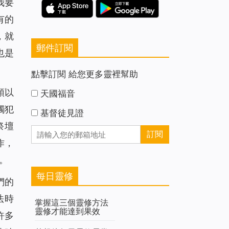
我要
有的
，就
郵件訂閱
也是
點擊訂閱 給您更多靈裡幫助
領以
天國福音
觸犯
基督徒見證
祭壇
作，
。
每日靈修
們的
法時
掌握這三個靈修方法
靈修才能達到果效
許多