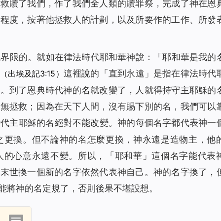
上救贖了我們，作了我們全人類的贖罪祭，完成了神在恩
的程度，按著他拯救人的計劃，以及所要作的工作、所發
代界限的。就如在律法時代耶和華神說：「
耶和華是我的
」
這裡說的「
直到永遠
」是指在律法時代
（出埃及記3:15）
代。到了恩典時代神的名就改變了，人就得持守主耶穌的
別無拯救；因為在天下人間，沒有賜下別的名，我們可以
時代主耶穌的名絕對不能改變。神的每個名字都代表神一
之更換。但不論神的名怎麼更換，神永遠是造物主，他
人的心意永遠不變。所以，「耶和華」這個名字能代表
在末世換一個新的名字依然代表神自己。神的名字換了，
能將神的名定規了，否則後果不堪設想。