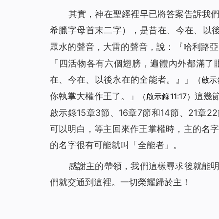
其實，神在聖經裡早已將答案告訴我
希臘字母首末二字）
，是昔在、今在、以
眾水的聲音，大雷的聲音，說：『哈利路亞
「
四活物各有六個翅膀，遍體內外都滿了
在、今在、以後永在的全能者。』
」
（啟示
你執掌大權作王了。
」
這幾
（啟示錄11:17）
啟示錄15章3節、16章7節和14節、21
可以明白，等主回來作王掌權時，主的名
的名字很有可能就叫「
全能者
」。
感謝主的帶領，我們這樣尋求後就能
們就交通到這裡。一切榮耀歸於主！