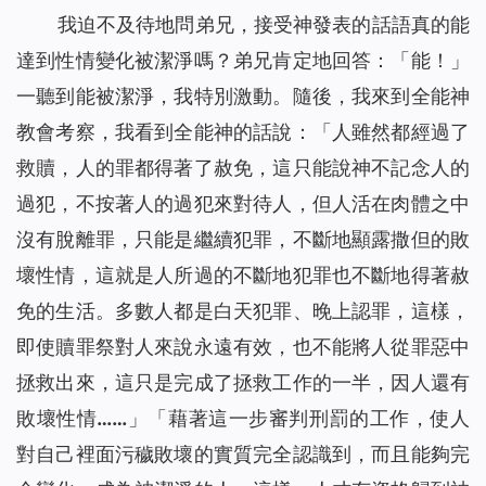
我迫不及待地問弟兄，接受神發表的話語真的能
達到性情變化被潔淨嗎？弟兄肯定地回答：「能！」
一聽到能被潔淨，我特別激動。隨後，我來到全能神
教會考察，我看到全能神的話說：「
人雖然都經過了
救贖，人的罪都得著了赦免，這只能說神不記念人的
過犯，不按著人的過犯來對待人，但人活在肉體之中
沒有脫離罪，只能是繼續犯罪，不斷地顯露撒但的敗
壞性情，這就是人所過的不斷地犯罪也不斷地得著赦
免的生活。多數人都是白天犯罪、晚上認罪，這樣，
即使贖罪祭對人來說永遠有效，也不能將人從罪惡中
拯救出來，這只是完成了拯救工作的一半，因人還有
敗壞性情……
」「
藉著這一步審判刑罰的工作，使人
對自己裡面污穢敗壞的實質完全認識到，而且能夠完