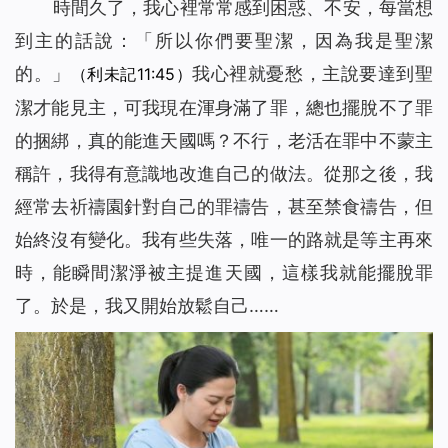
時間久了，我心裡常常感到困惑、不安，每當想
到主的話說：「
所以你們要聖潔，因為我是聖潔
的。
」
我心裡就憂愁，主說要達到聖
（利未記11:45）
潔才能見主，可我現在渾身滿了罪，總也擺脫不了罪
的捆綁，真的能進天國嗎？不行，老活在罪中不蒙主
稱許，我得有意識地改進自己的做法。從那之後，我
經常去祈禱園針對自己的罪禱告，甚至禁食禱告，但
始終沒有變化。我有些失落，唯一的路就是等主再來
時，能瞬間潔淨被主提進天國，這樣我就能擺脫罪
了。於是，我又開始放鬆自己……