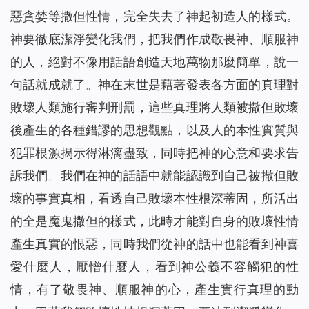
惡貪婪等撒但性情，完全失去了神起初造人的樣式。
神要徹底潔淨變化我們，把我們作成敬畏神、順服神
的人，絕對不像用話語創造天地萬物那麼簡單，說一
句話就成就了。神在末世是藉著發表各方面的真理對
敗壞人類施行審判刑罰，這些真理將人類被撒但敗壞
後產生的各種錯謬的思想觀點，以及人的本性實質與
犯罪根源揭示得淋漓盡致，同時把神的心意和要求告
訴我們。我們在神的話語中就能認識到自己被撒但敗
壞的事實真相，看透自己敗壞本性根深蒂固，所活出
的全是魔鬼撒但的樣式，此時才能對自身的敗壞性情
產生真實的恨惡，同時我們從神的話中也能看到神喜
愛什麼人，厭憎什麼人，看到神公義不容觸犯的性
情，有了敬畏神、順服神的心，產生實行真理的動