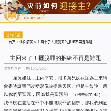
首頁
每日靈糧
天國福音
基督徒見證
信仰解答
聖經
當前位置
首頁
»
信仰解答
»
主回來了！擺脫罪的捆綁不再是難題
主回來了！擺脫罪的捆綁不再是難題
誰在見證神
15/12/2018
弟兄姐妹，主內平安，很多弟兄姊妹認為主來時
會霎時讓我們改變形像被提進天國。但是主曾說「
所
以你們要聖潔，因為我是聖潔的
」
，
（利未記11:45）
我們現在還活在罪中不能擺脫罪的捆綁，那我們到底
能不能被提進天國呢？如何才能擺脫罪的捆綁呢？請