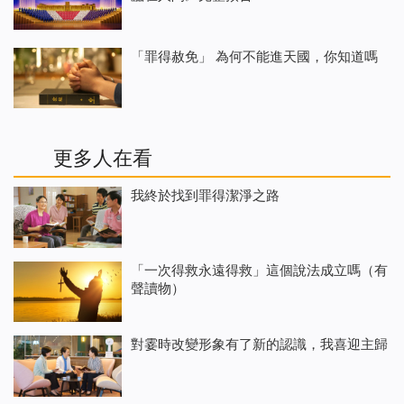
「罪得赦免」 為何不能進天國，你知道嗎
更多人在看
我終於找到罪得潔淨之路
「一次得救永遠得救」這個說法成立嗎（有
聲讀物）
對霎時改變形象有了新的認識，我喜迎主歸