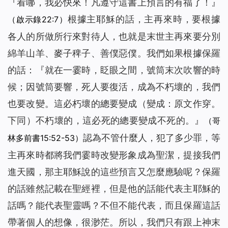
『
看哪，我必快來！凡遵守這書上預言的有福了！
』
根據主耶穌的話，主再來時，要根據
（啟示錄22:7）
各人的所做所行來對待人，也就是末世主再來要分別
綿羊山羊、麥子稗子、善僕惡僕。我們如果根據保羅
的話：『就在一霎時，眨眼之間，號筒末次吹響的時
候；因號筒要響，死人要復活，成為不朽壞的，我們
也要改變。這必朽壞的總要變成（變成：原文作穿。
下同）不朽壞的，這必死的總要變成不死的。』
（哥
認為不管什麼人，犯了多少罪，等
林多前書15:52-53）
主再來時都將我們霎時改變形象成為聖潔，提接我們
進天國，那主耶穌說的這些預言又怎麼應驗呢？保羅
的話雖然記載在聖經裡，但是他的話能代表主耶穌的
話嗎？能代表聖靈嗎？不但不能代表，而且保羅這話
帶著個人的想像，很渺茫。所以，我們只有跟上神末