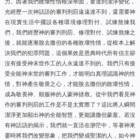
力。因著我們敗壞性情根深蒂固，要達到潔淨變化，
光經歷一次神話語的審判刑罰遠遠達不到，還需要神
在現實生活中擺設各種環境修理對付、試煉熬煉我
們，我們經歷神的審判刑罰、修理對付、試煉熬煉之
後，就能逐漸脫去撒但的各種敗壞性情，從根本上解
決我們的犯罪問題，這個果效是恩典時代所有信主卻
沒有接受神末世作工的人永遠達不到的。我們只有接
受全能神末世的審判工作，才能明白真理認識神的性
情，對神產生敬畏之心，才能脫去撒但的敗壞性情，
成為敬畏神、順服神的人蒙神拯救。從中我們看見神
作的審判刑罰的工作是不是太實際了？這比將人瞬間
潔淨更加顯出神的全能智慧，更能讓撒但蒙羞。若沒
有神話語的揭示，我們就一直活在渺茫中，等著神來
霎時將我們改變形象，把我們變成聖潔的人，如今神