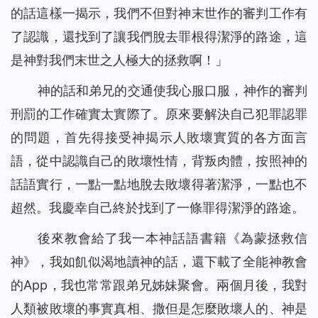
的話這樣一揭示，我們不但對神末世作的審判工作有
了認識，還找到了讓我們脫去罪根得潔淨的路途，這
是神對我們末世之人極大的拯救啊！」
神的話和弟兄的交通使我心服口服，神作的審判
刑罰的工作確實太實際了。原來要解決自己犯罪認罪
的問題，首先得接受神揭示人敗壞實質的各方面言
語，從中認識自己的敗壞性情，背叛肉體，按照神的
話語實行，一點一點地脫去敗壞得著潔淨，一點也不
超然。我慶幸自己終於找到了一條罪得潔淨的路途。
後來教會給了我一本神話語書籍《為蒙拯救信
神》，我如飢似渴地讀神的話，還下載了全能神教會
的App，我也常常跟弟兄姊妹聚會。兩個月後，我對
人類被敗壞的事實真相、撒但是怎麼敗壞人的、神是