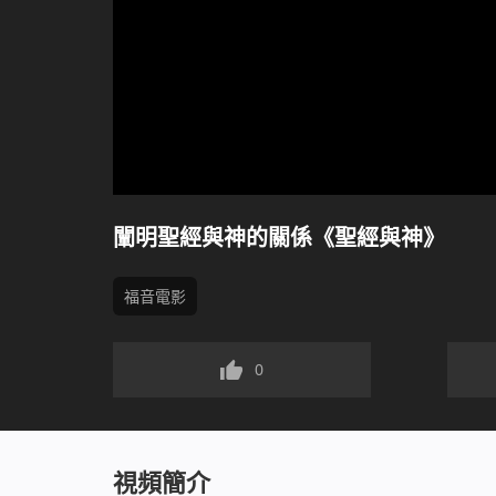
闡明聖經與神的關係《聖經與神》
福音電影
0
視頻簡介