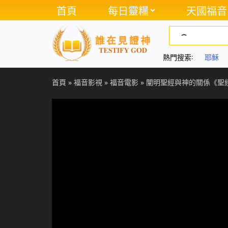
首頁
每日靈糧
天國福音
熱門搜索:
耶穌
首頁
»
福音影視
»
福音電影
»
闡明聖經與神的關係《聖