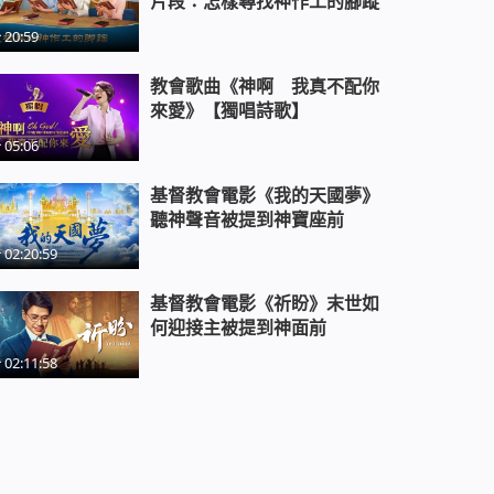
片段：怎樣尋找神作工的腳蹤
20:59
基督教會電影《得救》末世基督揭
開了得救的奧秘
教會歌曲《神啊 我真不配你
來愛》【獨唱詩歌】
基督教會電影《摘下面具》誠實人
05:06
才能蒙神稱許
基督教會電影《我的天國夢》
聽神聲音被提到神寶座前
基督教會電影《打開緊箍咒》神是
02:20:59
我的拯救
基督教會電影《祈盼》末世如
何迎接主被提到神面前
基督教會電影《共產主義謠言》精
彩片段：科學給人類帶來的是福還
02:11:58
是禍
《「襠」的話還沒說完呢》中共破
壞基督徒家庭的鐵證