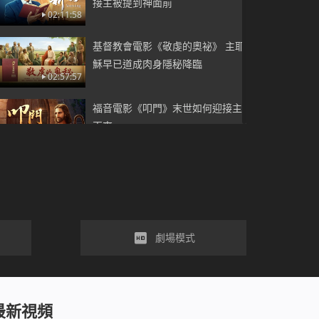
接主被提到神面前
02:11:58
基督教會電影《敬虔的奧祕》 主耶
穌早已道成肉身隱秘降臨
02:57:57
福音電影《叩門》末世如何迎接主
再來
02:35:46
福音電影《信神真好》追求金錢就
能獲得幸福嗎
01:30:54
2019福音電影《肩負使命》傳揚上
劇場模式
帝的救恩
02:05:16
基督教會電影《誰把神重釘十字架
最新視頻
了》宗教法利賽人末世又重現