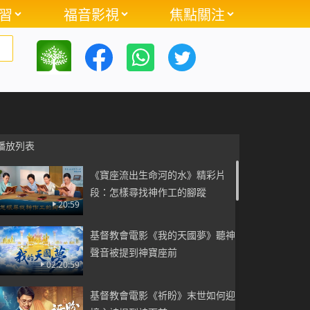
習
福音影視
焦點關注
播放列表
《寶座流出生命河的水》精彩片
段：怎樣尋找神作工的腳蹤
20:59
基督教會電影《我的天國夢》聽神
聲音被提到神寶座前
02:20:59
基督教會電影《祈盼》末世如何迎