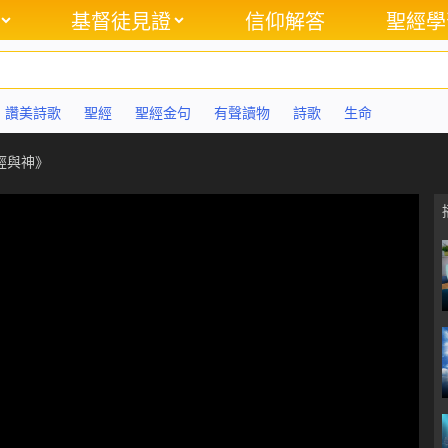
基督徒見證
信仰解答
聖經學
讚美詩歌
聖經
聖經金句
有聲讀物
詩歌
生命
經與神》