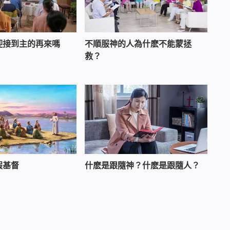
迎接到主的再來嗎
不順服神的人為什麽不能蒙拯
救？
假基督
什麽是跟隨神？什麽是跟隨人？