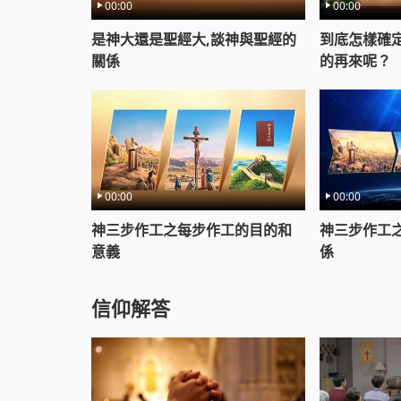
00:00
00:00
是神大還是聖經大,談神與聖經的
到底怎樣確
關係
的再來呢？
00:00
00:00
神三步作工之每步作工的目的和
神三步作工
意義
係
信仰解答