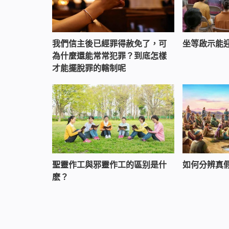
我們信主後已經罪得赦免了，可
坐等啟示能
為什麼還能常常犯罪？到底怎樣
才能擺脫罪的轄制呢
聖靈作工與邪靈作工的區别是什
如何分辨真
麽？