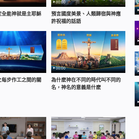
00:00
定全能神就是主耶穌
預言國度美景、人類歸宿與神應
許祝福的話語
00:00
之每步作工之間的關
為什麽神在不同的時代叫不同的
名，神名的意義是什麽