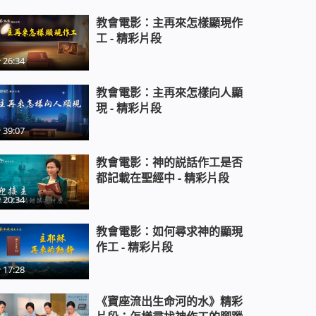
01:41:19
教會電影：主再來怎樣顯現作
福音電影《信神系列2：教堂倒塌之
工 - 精彩片段
後》為中共禱告是否合神心意
26:34
01:29:57
教會電影：主再來怎樣向人顯
基督教會見證電影《誠信不打烊》
現 - 精彩片段
基督徒在職場如何做到誠信為本
01:24:49
39:07
合唱特輯紀錄片《主宰一切的那一
教會電影：神的説話作工是否
位》見證造物主的全能主宰
都記載在聖經中 - 精彩片段
20:34
福音電影《愚昧致死》愚拙童女為
教會電影：如何尋求神的顯現
何不能進天國
作工 - 精彩片段
17:28
基督教會電影《霎時的改變》被提
進天國
《寶座流出生命河的水》精彩