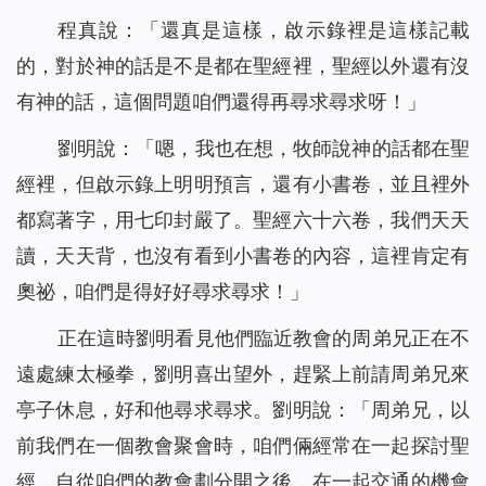
程真說：「還真是這樣，啟示錄裡是這樣記載
的，對於神的話是不是都在聖經裡，聖經以外還有沒
有神的話，這個問題咱們還得再尋求尋求呀！」
劉明說：「嗯，我也在想，牧師說神的話都在聖
經裡，但啟示錄上明明預言，還有小書卷，並且裡外
都寫著字，用七印封嚴了。聖經六十六卷，我們天天
讀，天天背，也沒有看到小書卷的內容，這裡肯定有
奧祕，咱們是得好好尋求尋求！」
正在這時劉明看見他們臨近教會的周弟兄正在不
遠處練太極拳，劉明喜出望外，趕緊上前請周弟兄來
亭子休息，好和他尋求尋求。劉明說：「周弟兄，以
前我們在一個教會聚會時，咱們倆經常在一起探討聖
經，自從咱們的教會劃分開之後，在一起交通的機會