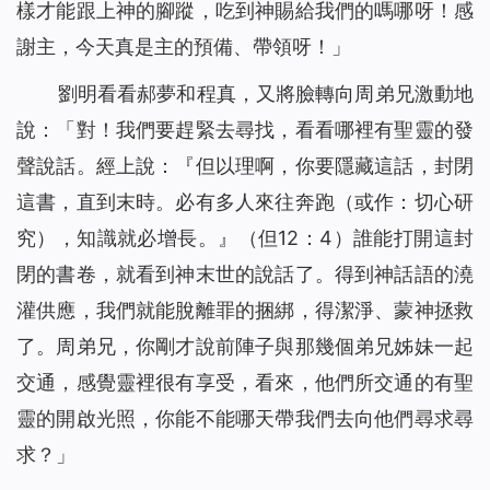
樣才能跟上神的腳蹤，吃到神賜給我們的嗎哪呀！感
謝主，今天真是主的預備、帶領呀！」
劉明看看郝夢和程真，又將臉轉向周弟兄激動地
說：「對！我們要趕緊去尋找，看看哪裡有聖靈的發
聲說話。經上說：『
但以理啊，你要隱藏這話，封閉
這書，直到末時。必有多人來往奔跑
（或作：切心研
究）
，知識就必增長。
』（但12：4）誰能打開這封
閉的書卷，就看到神末世的說話了。得到神話語的澆
灌供應，我們就能脫離罪的捆綁，得潔淨、蒙神拯救
了。周弟兄，你剛才說前陣子與那幾個弟兄姊妹一起
交通，感覺靈裡很有享受，看來，他們所交通的有聖
靈的開啟光照，你能不能哪天帶我們去向他們尋求尋
求？」