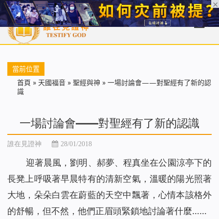
首頁
每日靈糧
天國福音
基督徒見證
信仰解答
聖經
當前位置
首頁
»
天國福音
»
聖經與神
»
一場討論會——對聖經有了新的認
識
一場討論會——對聖經有了新的認識
誰在見證神
28/01/2018
迎著晨風，劉明、郝夢、程真坐在公園涼亭下的
長凳上呼吸著早晨特有的清新空氣，溫暖的陽光照著
大地，朵朵白雲在蔚藍的天空中飄著，心情本該格外
的舒暢，但不然，他們正眉頭緊鎖地討論著什麼……