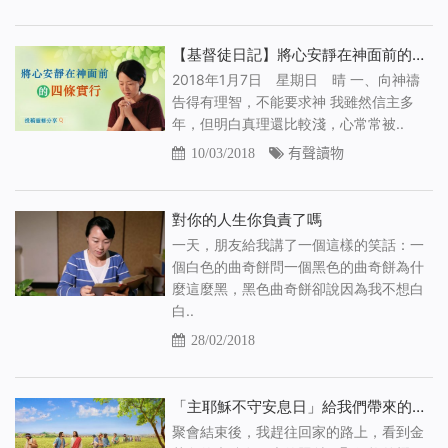
【基督徒日記】將心安靜在神面前的四條實行（有聲讀物）
2018年1月7日 星期日 晴 一、向神禱
告得有理智，不能要求神 我雖然信主多
年，但明白真理還比較淺，心常常被..
10/03/2018
有聲讀物
對你的人生你負責了嗎
一天，朋友給我講了一個這樣的笑話：一
個白色的曲奇餅問一個黑色的曲奇餅為什
麼這麼黑，黑色曲奇餅卻說因為我不想白
白..
28/02/2018
「主耶穌不守安息日」給我們帶來的啟發（有聲讀物）
聚會結束後，我趕往回家的路上，看到金