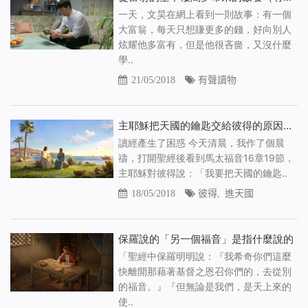
一天，文昊在網上看到一則故事：有一個
大富翁，每天只想賺更多的錢，好向別人
炫耀他多富有，但是他很吝嗇，又沒什麼
學..
21/05/2018
有聲讀物
主耶穌把天國的鑰匙交給彼得的原因是什麼？
讀經產生了困惑 今天清晨，我作了個晨
禱，打開聖經後看到馬太福音16章19節，
主耶穌對彼得說：「我要把天國的鑰匙..
18/05/2018
彼得
,
進天國
保羅說的「另一個福音」是指什麼說的
「聖經中保羅明明說：『我希奇你們這麼
快離開那藉著基督之恩召你們的，去從別
的福音。』『但無論是我們，是天上來的
使..