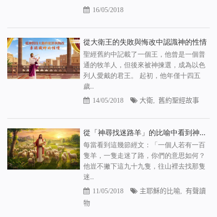
16/05/2018
從大衛王的失敗與悔改中認識神的性情
聖經舊約中記載了一個王，他曾是一個普
通的牧羊人，但後來被神揀選，成為以色
列人愛戴的君王。 起初，他年僅十四五
歲..
14/05/2018
大衛
,
舊約聖經故事
從「神尋找迷路羊」的比喻中看到神對人類的愛惜（有聲讀物）
每當看到這幾節經文：「一個人若有一百
隻羊，一隻走迷了路，你們的意思如何？
他豈不撇下這九十九隻，往山裡去找那隻
迷..
11/05/2018
主耶穌的比喻
,
有聲讀
物