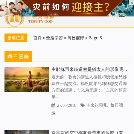
首頁
每日靈糧
天國福音
基督徒見證
信仰解答
聖經
當前位置
首頁
»
聖經學習
»
每日靈修
»
Page 3
每日靈修
主耶穌再來時還會是猶太人的形像嗎
幾天前，教會的講道人楊帆和幾個弟兄姊
妹在一起交流。楊帆問弟兄姊妹想交通哪
方面的話題，向光弟兄說：「主來的預言
早..
27/05/2018
主來的預兆
,
每日讀
經
從富翁的空中樓閣夢帶來的啟發（有聲讀物）