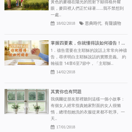
黃色的麥穗在陽光的照射下顯得格外耀
眼，麥田裡人們正忙碌著……我不禁想到
一處..
18/02/2018
恩典時代
,
有聲讀物
掌握四要素，你就懂得該如何禱告！（有聲讀物）
1．禱告需要在主耶穌的說話上常常向神禱
告，尋求明白主耶穌說話的實際意義。 約
翰福音 14章6至7節中，「主耶穌..
14/02/2018
其實你也有問題
我偶爾從朋友那裡聽到這樣一個小故事：
有個女人經常指責她家對面的女人很懶
惰，總埋怨她洗的衣服從來都不乾淨。一
天..
17/01/2018