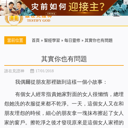
首頁
每日靈糧
天國福音
基督徒見證
信仰解答
聖經
當前位置
首頁
»
聖經學習
»
每日靈修
»
其實你也有問題
其實你也有問題
誰在見證神
17/01/2018
我偶爾從朋友那裡聽到這樣一個小故事：
有個女人經常指責她家對面的女人很懶惰，總埋
怨她洗的衣服從來都不乾淨。一天，這個女人又在和
朋友埋怨的時候，細心的朋友拿一塊抹布擦起了女人
家的窗戶。擦乾淨之後才發現原來是這個女人家裡的