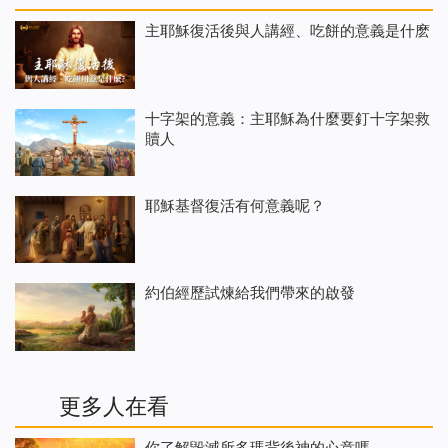
主耶穌復活後與人講經、吃餅的意義是什麽
十字架的意義：主耶穌為什麼要釘十字架救
贖人
耶穌基督復活有何意義呢？
約伯經歷試煉給我們帶來的啟發
更多人在看
你了解毀滅所多瑪背後神的心意嗎