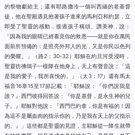
的祭物獻給主；還有耶路撒冷一個叫西緬的老基督
徒，他在聖殿遇見抱著孩子進來的馬利亞和約瑟，立
即受了聖靈的感動，接過孩子稱頌、讚美神，說：
「因為我的眼睛已經看見你的救恩——就是你在萬民
面前所預備的：是照亮外邦人的光，又是你民以色列
的榮耀。」（路2：30-32）耶穌在約旦河受浸時，
聖靈彷彿鴿子一樣降在他身上，天上有聲音說：「
這
是我的愛子，我所喜悅的。
」（太3：17）還有馬太
福音16章15至17節記載：「耶穌說：
『你們說我是
誰？』
西門彼得回答說：『你是基督，是永生神的兒
子。』耶穌對他說：
『西門巴約拿，你是有福的！因
為這不是屬血肉的指示你的，乃是我在天上的父指示
的。』
」這些都是聖靈的見證，主耶穌從一降生就帶