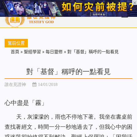
首頁
每日靈糧
天國福音
基督徒見證
信仰解答
聖經
當前位置
首頁
»
聖經學習
»
每日靈修
»
對「基督」稱呼的一點看見
對「基督」稱呼的一點看見
誰在見證神
14/01/2018
心中盡是「霧」
天，灰濛濛的，雨也不停地下著。我坐在書桌前
查找著經文，時間一分一秒地過去了，但我心中的困
惑迷茫卻始終得不到解決。聖經上保羅說：「因我活