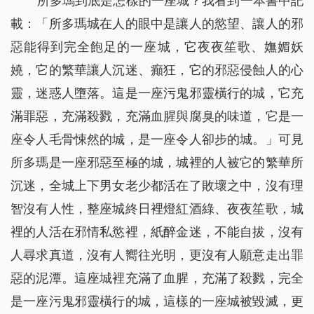
所多瑪到底是怎樣的一座城？我看到一本書中記
載：「
所多瑪城在人的眼中是讓人的慾望、讓人的邪
惡能得到完全飽足的一座城，它夜夜笙歌、嫵媚妖
嬈，它的繁華讓人沉迷、癲狂，它的邪惡侵蝕人的心
靈，迷惑人墮落。這是一座污鬼邪靈橫行的城，它充
滿罪惡，充滿殺戮，充滿血腥與腐臭的味道，它是一
座令人毛骨悚然的城，是一座令人卻步的城。
」可見
所多瑪是一座邪惡至極的城，城裡的人被它的繁華所
沉迷，全城上下男女老少都活在了敗壞之中，沒有理
智沒有人性，整座城終日裡燈紅酒綠、夜夜笙歌，城
裡的人活在邪情私慾裡，紙醉金迷，不能自拔，沒有
人尋求真道，沒有人嚮往光明，更沒有人願意走出罪
惡的泥潭。這座城裡充滿了血腥，充滿了殺戮，完全
是一座污鬼邪靈橫行的城，這樣的一座城被毀滅，更