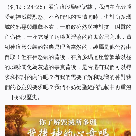
（創19：24-25）看完這段聖經記載，我們在充分感
受到神威嚴烈怒、不容觸犯的性情同時，也對所多瑪
城的邪惡與罪孽不齒，一群敢公然與神對抗、叫囂的
亡命徒，一座充滿了污穢與淫蕩的群鬼寄居之地，遭
到神這樣公義的報應是理所當然的，純屬是他們咎由
自取！但在神怒氣的背後，在所多瑪這座曾繁華以極
的城瞬間化為灰燼的事實背後，是否還有我們可以尋
求和探討的內容呢？有我們需要了解和認識的神對我
們的心意與要求呢？我們不妨從聖經的記載中再重溫
一下那段歷史。