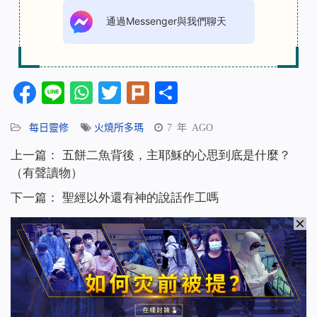
通過Messenger與我們聊天
Facebook
Line
WhatsApp
Twitter
Plurk
分
享
每日靈修
火燒所多瑪
7 年 AGO
上一篇：
五餅二魚背後，主耶穌的心思到底是什麼？
（有聲讀物）
下一篇：
聖經以外還有神的說話作工嗎