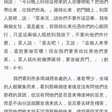
得說：『今日晚上到你這裡來的人在哪裡呢？把他們
帶出來，任我們所為。』羅得出來，把門關上，到眾
人那裡，說：『眾弟兄，請你們不要作這惡事。我有
兩個女兒，還是處女，容我領出來任憑你們的心願而
行，只是這兩個人既然到我捨下，不要向他們作什
麼。』眾人說：『退去吧！』又說：『這個人來寄
居，還想要做官哪！現在我們要害你比害他們更
甚。』眾人就向前擁擠羅得，要攻破房門。」（創
19：4-9）
我們看到所多瑪城裡各處的人，連老帶少，全城
的人都聚集而來，看到那兩個使者後並沒有問他們去
那裡的原因，也沒有問他們是否是來傳達神的旨意，
而是不由分說就圍攻過來抓人，並且要去肆意殘害，
儘管他們根本就不認識那兩個使者，儘管羅得苦苦哀