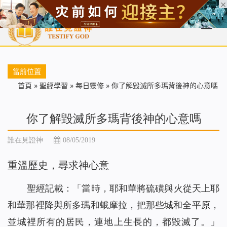
首頁
每日靈糧
天國福音
基督徒見證
信仰解答
聖經
當前位置
首頁
»
聖經學習
»
每日靈修
»
你了解毀滅所多瑪背後神的心意嗎
你了解毀滅所多瑪背後神的心意嗎
誰在見證神
08/05/2019
重溫歷史，尋求神心意
聖經記載：「當時，耶和華將硫磺與火從天上耶
和華那裡降與所多瑪和蛾摩拉，把那些城和全平原，
並城裡所有的居民，連地上生長的，都毀滅了。」