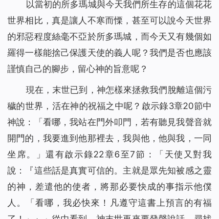
以當初的所多瑪城與今天我們所生存的這個花花
世界相比，真是讓人不寒而慄，甚至可以說今天世界
的邪惡程度絲毫不亞於所多瑪城，而今天又有幾個如
羅得一樣能捨己保護天使的義人呢？我們是否也應該
謹慎自己的腳步，留心神的旨意呢？
現在，末世已到，神怎樣來拯救我們脫離這個污
穢的世界，活在神的祝福之中呢？啟示錄3章20節中
神說：「
看哪，我站在門外叩門，若有聽見我聲音就
開門的，我要進到他那裡去，我與他，他與我，一同
坐席。
」還有啟示錄22章6至7節：「
天使又對我
說：『這些話是真實可信的。主就是眾先知被感之靈
的神，差遣他的使者，將那必要快成的事指示他僕
人。「看哪，我必快來！凡遵守這書上預言的有福
了！
」』」從中看到，神末世再來要發聲說話，尋找