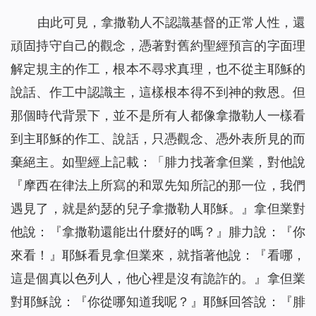
由此可見，拿撒勒人不認識基督的正常人性，還
頑固持守自己的觀念，憑著對舊約聖經預言的字面理
解定規主的作工，根本不尋求真理，也不從主耶穌的
說話、作工中認識主，這樣根本得不到神的救恩。但
那個時代背景下，並不是所有人都像拿撒勒人一樣看
到主耶穌的作工、說話，只憑觀念、憑外表所見的而
棄絕主。如聖經上記載：「腓力找著拿但業，對他說
『摩西在律法上所寫的和眾先知所記的那一位，我們
遇見了，就是約瑟的兒子拿撒勒人耶穌。』拿但業對
他說：『拿撒勒還能出什麼好的嗎？』腓力說：『你
來看！』耶穌看見拿但業來，就指著他說：『
看哪，
這是個真以色列人，他心裡是沒有詭詐的。
』拿但業
對耶穌說：『你從哪知道我呢？』耶穌回答說：『
腓