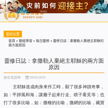
首頁
每日靈糧
天國福音
基督徒見證
信仰解答
聖經
當前位置
首頁
»
聖經學習
»
每日靈修
»
靈修日誌：拿撒勒人棄絕主耶穌的
兩方面原因
靈修日誌：拿撒勒人棄絕主耶穌的兩方面
原因
誰在見證神
09/03/2019
主耶穌道成肉身來作工時，顯了很多神蹟奇事，
如：平靜風和海，讓癱子起來行走、瞎子看見等；也
打了很多比喻，如：撒種的比喻，撒網的比喻，藏寶