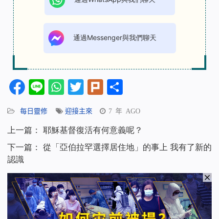
通過Messenger與我們聊天
Facebook
Line
WhatsApp
Twitter
Plurk
分
享
每日靈修
迎接主來
7 年 AGO
上一篇：
耶穌基督復活有何意義呢？
下一篇：
從「亞伯拉罕選擇居住地」的事上 我有了新的
認識