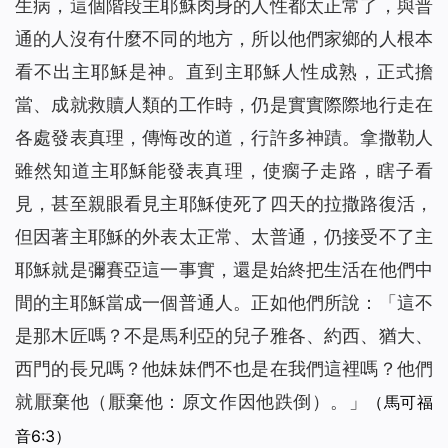
生病，這個階段主耶穌肉身的人性都太正常了，與普
通的人沒有什麼不同的地方，所以他們家鄉的人根本
看不出主耶穌是神。直到主耶穌人性成熟，正式擔
當、成就救贖人類的工作時，仍是實實際際地行走在
各處發表真理，傳悔改的道，行許多神蹟。拿撒勒人
雖然知道主耶穌能發表真理，使瘸子走路，瞎子看
見，甚至親眼看見主耶穌使死了四天的拉撒路復活，
但因著主耶穌的外表太正常、太普通，仍接受不了主
耶穌就是彌賽亞這一事實，還是始終把生活在他們中
間的主耶穌當成一個普通人。正如他們所說：「這不
是那木匠嗎？不是馬利亞的兒子雅各、約西、猶大、
西門的長兄嗎？他妹妹們不也是在我們這裡嗎？他們
就厭棄他（厭棄他：原文作因他跌倒）。」
（馬可福
音6:3）