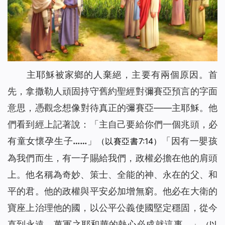
主耶穌被家鄉的人棄絕，主要有兩個原因。首
先，拿撒勒人頑固持守舊約聖經對彌賽亞預言的字面
意思，憑觀念想像對待真正的彌賽亞——主耶穌。他
們看到經上記著說：「
主自己要給你們一個兆頭，必
有童女懷孕生子……
」
「
因有一嬰孩
（以賽亞書7:14）
為我們而生，有一子賜給我們，政權必擔在他的肩頭
上。他名稱為奇妙、策士、全能的神、永在的父、和
平的君。他的政權與平安必加增無窮。他必在大衛的
寶座上治理他的國，以公平公義使國堅定穩固，從今
直到永遠。萬軍之耶和華的熱心必成就這事。
」
（以