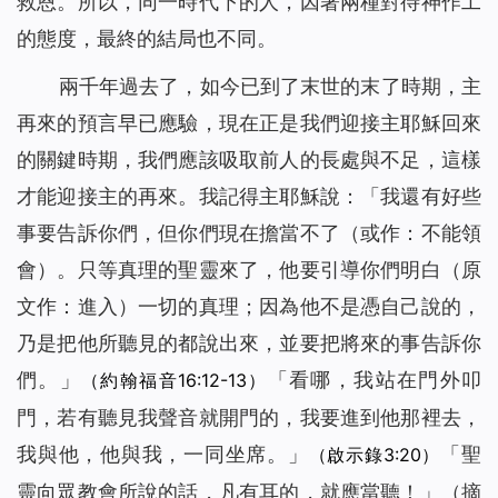
救恩。所以，同一時代下的人，因著兩種對待神作工
的態度，最終的結局也不同。
兩千年過去了，如今已到了末世的末了時期，主
再來的預言早已應驗，現在正是我們迎接主耶穌回來
的關鍵時期，我們應該吸取前人的長處與不足，這樣
才能迎接主的再來。我記得主耶穌說：「
我還有好些
事要告訴你們，但你們現在擔當不了
（或作：不能領
會）。
只等真理的聖靈來了，他要引導你們明白
（原
文作：進入）
一切的真理；因為他不是憑自己說的，
乃是把他所聽見的都說出來，並要把將來的事告訴你
們。
」
「
看哪，我站在門外叩
（約翰福音16:12-13）
門，若有聽見我聲音就開門的，我要進到他那裡去，
我與他，他與我，一同坐席。
」
「
聖
（啟示錄3:20）
靈向眾教會所說的話，凡有耳的，就應當聽！
」（摘