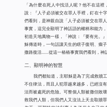
在死亡線上，誰為她帶來了希望之光？(有聲讀物)
31
「為什麼在死人中找活人呢？他不在這裡
風口浪尖，是誰保守爸爸平安回家？（有聲讀物
32
說：『
人子必須被交在罪人手裡，釘在十
有恩賜的人，真的是合神心意的人嗎（有聲讀物
33
們看到，是神親自說「
人子必須被交在罪
神將我從網絡遊戲的泥潭中救起（有聲讀物）
34
事實，這完全顯明了神話語的權柄和能力
只要做到三方面，你與神就能保持正常關係（有
35
初造天地萬物一樣，「神說：『
要有光。
』
基督徒靈修-掌握三要素，讓你與神更親近！（有
36
穌傳道時，一句話讓天生的瞎子復明、瘸
是誰給了她一個溫暖的家？（有聲讀物）
37
撒路復活……從這一樁樁事實我們看到，神
【基督徒日記】將心安靜在神面前的四條實行（
38
二、顯明神的智慧
懷孕七個月的我，被綁架後……（有聲讀物）
39
擺脫網絡小說的誘惑，我正常了！（有聲讀物）
40
我們都知道，主耶穌是為了完成救贖
「主耶穌不守安息日」給我們帶來的啟發（有聲
41
不住律法，而且人犯罪越來越多，已經沒
人生匆匆，我們該追求什麼？（有聲讀物）
42
法而被處死的危險。可整個人類被撒但敗
信仰逼迫：帶上癱瘓丈夫去逃亡（有聲讀物）
43
救我們人類，但我們人又沒法上天去取贖
孩子病危，是神讓他化險為夷（有聲讀物）
44