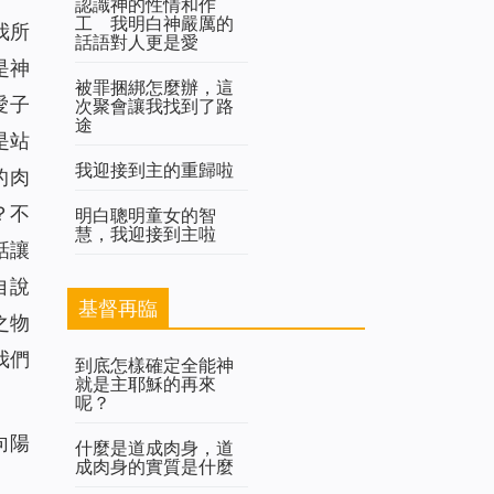
認識神的性情和作
工 我明白神嚴厲的
我所
話語對人更是愛
是神
被罪捆綁怎麼辦，這
愛子
次聚會讓我找到了路
途
是站
我迎接到主的重歸啦
的肉
？不
明白聰明童女的智
慧，我迎接到主啦
話讓
自說
基督再臨
之物
我們
到底怎樣確定全能神
就是主耶穌的再來
呢？
向陽
什麼是道成肉身，道
成肉身的實質是什麼