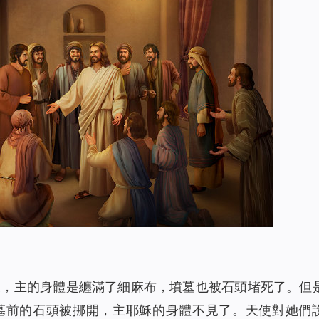
2351
00:00
2001
00:00
1849
00:00
聲讀物）
2773
00:00
聲讀物）
2527
00:00
解決（有聲讀物）
2052
00:00
聲讀物）
1990
00:00
）
2350
09:26
1933
00:00
員經歷（有聲讀物）
2255
19:40
1515
12:06
惜（有聲讀物）
2108
00:00
後，主的身體是纏滿了細麻布，墳墓也被石頭堵死了。但
1861
17:18
墓前的石頭被挪開，主耶穌的身體不見了。天使對她們