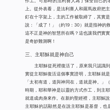
作工。可那時的法利賽人為了保全自己的
我們應該怎樣對待執政掌權的？（有聲讀物）
45
上。從外表看，是法利賽人和羅馬政府把
聖經的預言，我終於知道該怎麼對待了（有聲讀
46
釘在十字架上，主的工作被取締了，其實
當計劃趕不上變化時，你該怎麼辦（有聲讀物）
47
說：「
成了！
」（約19：30）就是指神
不會扶持幫助弟兄姊妹怎麼辦？這裡有三條實行
48
這不正是神的智慧所在嗎？這也讓我們實
撒瑪利亞婦人的聰明之處（有聲讀物）
49
是奇妙難測啊！
防備法利賽人和撒都該人的酵(有聲讀物)
50
埃提阿伯太監接受福音給我們的啟示（有聲讀物
三、主耶穌就是神自己
51
約拿為何被魚吞（有聲讀物）
52
主耶穌從死裡復活了，原來我只認識
我對「迦南婦人的信心」有了新的認識（有聲讀
53
實從主耶穌復活這個事實證明，主耶穌就是
為什麼只有彼得認出了主耶穌是基督？（有聲讀
54
「太初有道，道與神同在，道就是神。」（
主耶穌為什麼稱許彼得的信呢（有聲讀物）
55
時期，耶和華神是以靈的方式作工，到主
就道成肉身來作。在新約聖經裡，主耶穌說
主耶穌的話顯然是在說主耶穌是基督，也