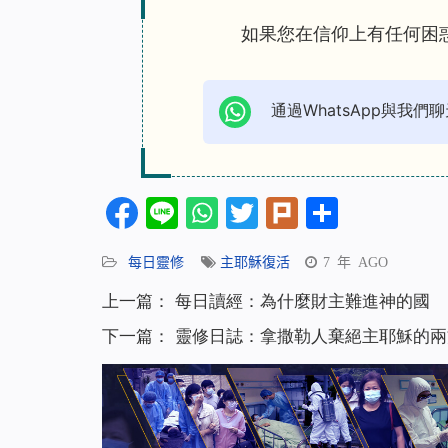
如果您在信仰上有任何困
通過WhatsApp與我們聊
Facebook
Line
WhatsApp
Twitter
Plurk
分
享
每日靈修
主耶穌復活
7 年 AGO
上一篇：
每日讀經：為什麼財主難進神的國
下一篇：
靈修日誌：拿撒勒人棄絕主耶穌的兩