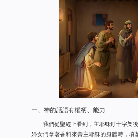
神的話語帶領我走出家人圍攻（有聲讀物）
18
看！主耶穌已「駕雲降臨」（有聲讀物）
19
放下賭博後真輕鬆（有聲讀物）
20
【基督徒必讀】基督徒當如何對待聖經預言（有
21
神用皮子給亞當夏娃做衣服穿的心意是什么（有
22
為什麼禁食禱告，教會荒涼的問題還是沒有得到
23
信主卻白天犯罪、晚上認罪的人能進天國嗎 （有
24
你知道如何禱告才能得到主的回應嗎（有聲讀物
25
找回初心，誠實做人（有聲讀物）
26
在神凡事都能！ ——一名年近70歲基督徒的演
27
一、神的話語有權柄、能力
從富翁的空中樓閣夢帶來的啟發（有聲讀物）
28
從「神尋找迷路羊」的比喻中看到神對人類的愛
29
我們從聖經上看到，主耶穌釘十字架
當我改變自己的禱告後⋯⋯（有聲讀物）
30
婦女們拿著香料來膏主耶穌的身體時，墳