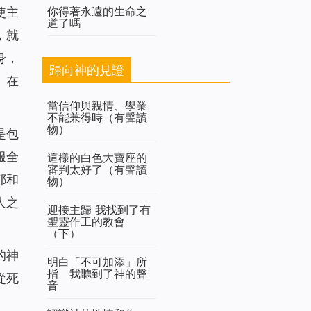
你得著永遠的生命之
使主
道了嗎
，就
身，
歸向神的見證
、在
當信仰與親情、學業
不能兼得時（有聲讀
物）
是包
服全
這樣的白色大寶座的
審判太好了（有聲讀
耶和
物）
人之
迎接主歸 我找到了有
聖靈作工的教會
（下）
的神
明白「不可加添」所
指 我聽到了神的聲
從死
音