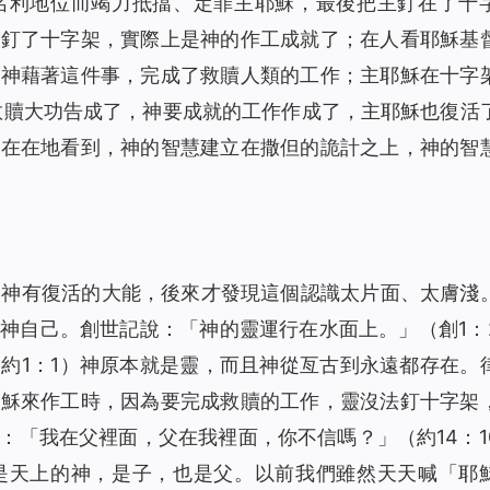
名利地位而竭力抵擋、定罪主耶穌，最後把主釘在了十
1463
00:00
主釘了十字架，實際上是神的作工成就了；在人看耶穌基
物）
1848
12:04
是神藉著這件事，完成了救贖人類的工作；主耶穌在十字
1798
10:25
的救贖大功告成了，神要成就的工作作成了，主耶穌也復活
路途（有聲讀物）
1697
00:00
實在在地看到，神的智慧建立在撒但的詭計之上，神的智
2508
00:00
1830
07:12
）
1613
07:33
1868
09:35
到神有復活的大能，後來才發現這個認識太片面、太膚淺
物）
1689
12:21
神自己。創世記說：「神的靈運行在水面上。」（創1：
物）
2271
00:00
約1：1）神原本就是靈，而且神從亙古到永遠都存在。
1655
13:49
耶穌來作工時，因為要完成救贖的工作，靈沒法釘十字架
：「
我在父裡面，父在我裡面，你不信嗎？
」（約14：1
是天上的神，是子，也是父。以前我們雖然天天喊「耶