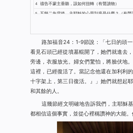
禱告不蒙主垂聽，該如何扭轉（有聲讀物）
4
五餅二魚背後，主耶穌的心思到底是什麼？（有聲
5
你知道主耶穌復活顯現的更深意義嗎？（有聲讀物
6
對聖經的這種觀念，讓我險些錯過主的再來（有聲
7
路加福音24：1-9節說：「七日的
我終於明白了什麼才是有意義的人生（有聲讀物）
8
看見石頭已經從墳墓輥開了，她們就進去
解決禱告中的3個問題，我們的禱告才能蒙主垂聽
9
旁邊，衣服放光。婦女們驚怕，將臉伏地
注重神的聲音才能迎接到主重歸（有聲讀物）
10
這裡，已經復活了。當記念他還在加利利
識破撒但詭計後，聚會親近神我不再缺席（有聲
11
十字架上，第三日復活。
』」她們就想起
與其昧著良心工作 不如做誠實人大膽地說NO（
12
和其餘的人。
聖經中得救與進天國其實是兩碼事（有聲讀物）
13
依靠神，收穫的不只是工作（有聲讀物）
14
這幾節經文明確地告訴我們，主耶穌
身患淋巴癌，是神將我從死亡邊緣救回（有聲讀
15
都相信這個事實，並從心裡稱讚神的大能。
聖經裡的話都是神默示的嗎
16
神的拯救，使我脫離了「巫醫」的苦害（有聲讀
17