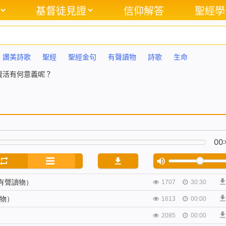
基督徒見證
信仰解答
聖經學
讚美詩歌
聖經
聖經金句
有聲讀物
詩歌
生命
復活有何意義呢？
00:
有聲讀物）
1707
30:30
物）
1613
00:00
2085
00:00