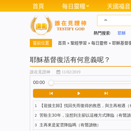
首頁
每日靈糧
天國福音
熱門搜索:
耶穌
當前位置
首頁
»
聖經學習
»
每日靈修
»
耶穌基督
耶穌基督復活有何意義呢？
誰在見證神
11/02/2019
00:00
【迎接主歸】找回失而復得的救恩，與主再相遇（
1
苦盼主30年，沒想到主卻以這種方式降臨（有聲讀
2
主再來是駕雲降臨嗎（有聲讀物）
3