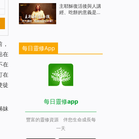
主耶穌復活後與人講
經、吃餅的意義是什
麽
新
前，
每日靈修App
站在
不在
釘在
使徒
每日靈修app
姊妹
豐富的靈修資源 伴您生命成長每
一天