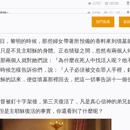
1757
00:00
讀物）
4339
12：07
熱門推薦
最
）
2833
16:49
讀物）
1543
00:00
頭一日，黎明的時候，那些婦女帶著所預備的香料來到墳墓
2855
00:00
，只是不見主耶穌的身體。正在猜疑之間，忽然有兩個人
（有聲讀物）
2774
00:00
。那兩個人就對她們說：『為什麼在死人中找活人呢？他
2102
00:00
的時候怎樣告訴你們，說：『
人子必須被交在罪人手裡，
讀物）
2844
00:00
耶穌的話來，便從墳墓那裡回去，把這一切事告訴十一個
有聲讀物）
1845
00:00
1879
22:04
2533
19:53
基督被釘十字架後，第三天復活了，凡是真心信神的弟兄
物）
2209
00:00
但是主耶穌復活的事實，你還看到了什麼呢？
1729
00:00
物）
2226
21:58