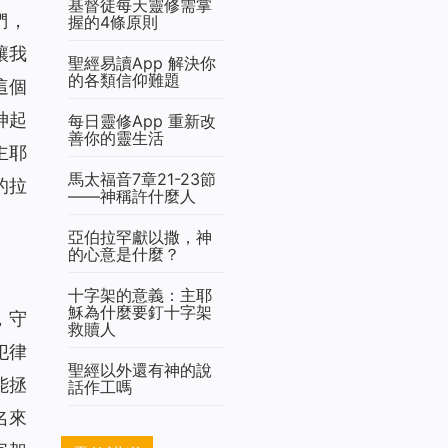
基督徒每天靈修需掌
們，
握的4條原則
讓我
聖經易讀App 解決你
的各類信仰難題
這個
神起
每日靈修App 重新改
善你的靈生活
主耶
馬太福音7章21-23節
的拉
——神稱許什麼人
亞伯拉罕獻以撒，神
的心意是什麼？
十字架的意義：主耶
穌為什麼要釘十字架
，守
救贖人
犯律
聖經以外還有神的說
能拯
話作工嗎
名來