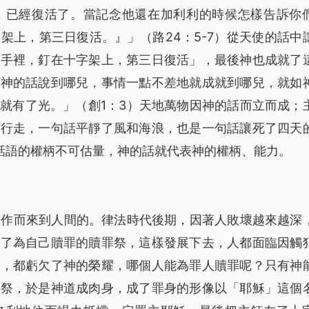
1716
00:00
，已經復活了。當記念他還在加利利的時候怎樣告訴你
）
1447
13:35
字架上，第三日復活。
』」（路24：5-7）從天使的話中
）
1459
00:00
人手裡，釘在十字架上，第三日復活
」，最後神也成就了
1528
24:10
，神的話說到哪兒，事情一點不差地就成就到哪兒，就如
聲讀物）
2049
14:37
就有了光。」（創1：3）天地萬物因神的話而立而成；
聲讀物）
2061
12:30
子行走，一句話平靜了風和海浪，也是一句話讓死了四天
1525
19:41
話語的權柄不可估量，神的話就代表神的權柄、能力。
有聲讀物）
1802
15:41
1683
16:00
1610
16:32
工作而來到人間的。律法時代後期，因著人敗壞越來越深
讀物）
1604
12:29
有了為自己贖罪的贖罪祭，這樣發展下去，人都面臨因觸
2381
10:48
壞，都虧欠了神的榮耀，哪個人能為罪人贖罪呢？只有神
1397
14:24
罪祭，於是神道成肉身，成了罪身的形像以「耶穌」這個
1660
00:00