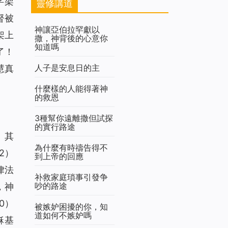
字架
靈修講道
督被
神讓亞伯拉罕獻以
架上
撒，神背後的心意你
知道嗎
了！
人子是安息日的主
慧真
什麼樣的人能得著神
的救恩
3種幫你遠離撒但試探
的實行路途
。其
為什麼有時禱告得不
2）
到上帝的回應
律法
补救家庭瑣事引發争
吵的路途
，神
0）
被嫉妒困擾的你，知
道如何不嫉妒嗎
穌基