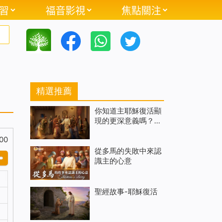
習
福音影視
焦點關注
精選推薦
你知道主耶穌復活顯
現的更深意義嗎？
（有聲讀物）
00
從多馬的失敗中來認
識主的心意
聖經故事-耶穌復活