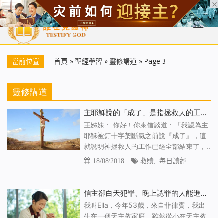
首頁
每日靈糧
天國福音
基督徒見證
信仰解答
聖經
當前位置
首頁
»
聖經學習
»
靈修講道
»
Page 3
靈修講道
主耶穌說的「成了」是指拯救人的工作都完成了嗎
王姊妹： 你好！你來信談道：「我認為主
耶穌被釘十字架斷氣之前說『成了』，這
就說明神拯救人的工作已經全部結束了，..
18/08/2018
救贖
,
每日讀經
信主卻白天犯罪、晚上認罪的人能進天國嗎 （有聲讀物）
我叫Ella，今年53歲，來自菲律賓，我出
生在一個天主教家庭，雖然從小在天主教