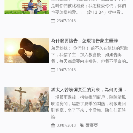
是叫你們彼此相愛；我怎樣愛你們，你們
也要怎樣相愛。」（約13:34）從中看..
23/07/2018
為什麼要禱告，怎麼禱告蒙主垂聽
弟兄姊妹： 你們好！ 前不久在姐姐的幫助
下，我信了主，加入教會後，姐姐告訴
我，每天都需要向主禱告。但我不明白的..
19/07/2018
猶太人苦盼彌賽亞的到來，為何將彌賽亞釘上十字架
一場暴雨過後，柯敏推開窗戶，陣陣清風
吹進房間，驅散了夏季的悶熱，柯敏走回
到客廳，坐了下來，李雪梅、陳佳佳正談
論..
03/07/2018
彌賽亞