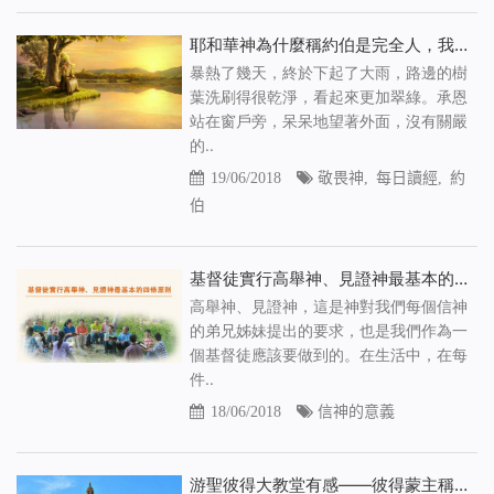
耶和華神為什麼稱約伯是完全人，我找到了答案
暴熱了幾天，終於下起了大雨，路邊的樹
葉洗刷得很乾淨，看起來更加翠綠。承恩
站在窗戶旁，呆呆地望著外面，沒有關嚴
的..
19/06/2018
敬畏神
,
每日讀經
,
約
伯
基督徒實行高舉神、見證神最基本的四條原則
高舉神、見證神，這是神對我們每個信神
的弟兄姊妹提出的要求，也是我們作為一
個基督徒應該要做到的。在生活中，在每
件..
18/06/2018
信神的意義
游聖彼得大教堂有感——彼得蒙主稱許的實行