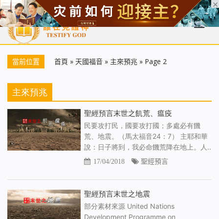
首頁
每日靈糧
天國福音
基督徒見證
信仰解答
聖經
當前位置
首頁
»
天國福音
»
主來預兆
»
Page 2
主來預兆
聖經預言末世之飢荒、瘟疫
民要攻打民，國要攻打國；多處必有饑
荒、地震。（馬太福音24：7） 主耶和華
說：日子將到，我必命饑荒降在地上。人..
17/04/2018
聖經預言
聖經預言末世之地震
部分素材來源 United Nations
Development Programme on