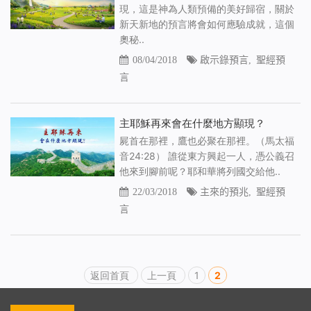
現，這是神為人類預備的美好歸宿，關於
新天新地的預言將會如何應驗成就，這個
奧秘..
08/04/2018
啟示錄預言
,
聖經預
言
主耶穌再來會在什麼地方顯現？
屍首在那裡，鷹也必聚在那裡。（馬太福
音24:28） 誰從東方興起一人，憑公義召
他來到腳前呢？耶和華將列國交給他..
22/03/2018
主來的預兆
,
聖經預
言
返回首頁
上一頁
1
2