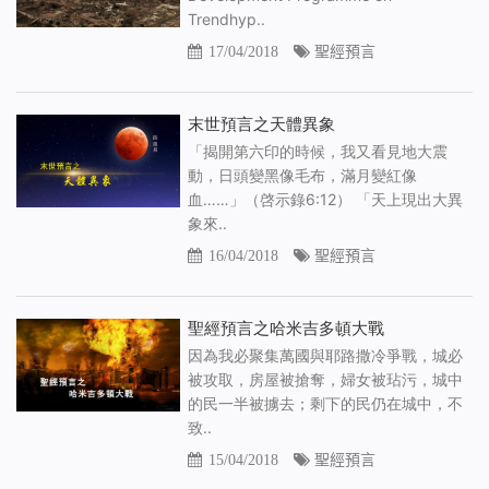
Trendhyp..
17/04/2018
聖經預言
末世預言之天體異象
「揭開第六印的時候，我又看見地大震
動，日頭變黑像毛布，滿月變紅像
血……」（啓示錄6:12） 「天上現出大異
象來..
16/04/2018
聖經預言
聖經預言之哈米吉多頓大戰
因為我必聚集萬國與耶路撒冷爭戰，城必
被攻取，房屋被搶奪，婦女被玷污，城中
的民一半被擄去；剩下的民仍在城中，不
致..
15/04/2018
聖經預言