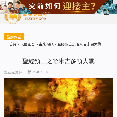
首頁
每日靈糧
天國福音
基督徒見證
信仰解答
聖經
當前位置
首頁
»
天國福音
»
主來預兆
»
聖經預言之哈米吉多頓大戰
聖經預言之哈米吉多頓大戰
誰在見證神
15/04/2018