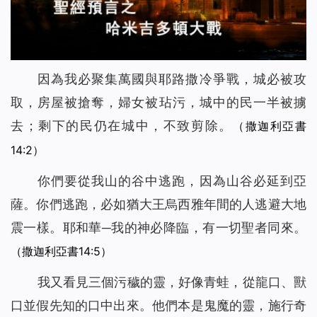
因為我必聚集萬國與耶路撒冷爭戰，城必被攻
取，房屋被搶奪，婦女被玷污，城中的民一半被擄
去；剩下的民仍在城中，不致剪除。
（撒迦利亞書
14:2）
你們要從我山的谷中逃跑，因為山谷必延到亞
薩。你們逃跑，必如猶大王烏西雅年間的人逃避大地
震一樣。耶和華─我的神必降臨，有一切聖者同來。
（撒迦利亞書14:5）
我又看見三個污穢的靈，好像青蛙，從龍口、獸
口並假先知的口中出來。他們本是鬼魔的靈，施行奇