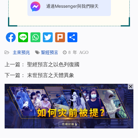
通過Messenger與我們聊天
Facebook
Line
WhatsApp
Twitter
Plurk
分
享
主來預兆
聖經預言
8 年 AGO
上一篇：
聖經預言之以色列復國
下一篇：
末世預言之天體異象