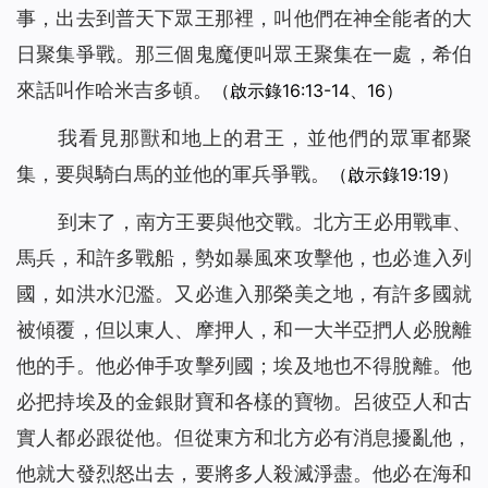
事，出去到普天下眾王那裡，叫他們在神全能者的大
日聚集爭戰。那三個鬼魔便叫眾王聚集在一處，希伯
來話叫作哈米吉多頓。
（啟示錄16:13-14、16）
我看見那獸和地上的君王，並他們的眾軍都聚
集，要與騎白馬的並他的軍兵爭戰。
（啟示錄19:19）
到末了，南方王要與他交戰。北方王必用戰車、
馬兵，和許多戰船，勢如暴風來攻擊他，也必進入列
國，如洪水氾濫。又必進入那榮美之地，有許多國就
被傾覆，但以東人、摩押人，和一大半亞捫人必脫離
他的手。他必伸手攻擊列國；埃及地也不得脫離。他
必把持埃及的金銀財寶和各樣的寶物。呂彼亞人和古
實人都必跟從他。但從東方和北方必有消息擾亂他，
他就大發烈怒出去，要將多人殺滅淨盡。他必在海和