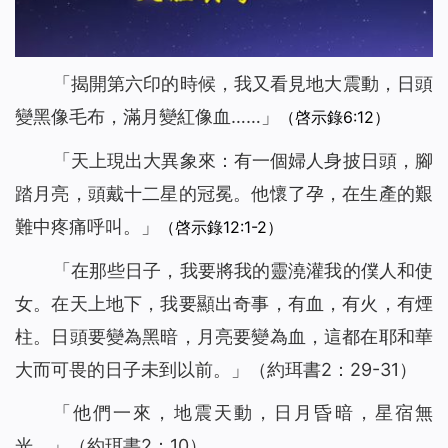
「
揭開第六印的時候，我又看見地大震動，日頭
變黑像毛布，滿月變紅像血
……」
（啓示錄6:12）
「
天上現出大異象來：有一個婦人身披日頭，腳
踏月亮，頭戴十二星的冠冕。他懷了孕，在生產的艱
難中疼痛呼叫。
」
（啓示錄12:1-2）
「
在那些日子，我要將我的靈澆灌我的僕人和使
女。在天上地下，我要顯出奇事，有血，有火，有煙
柱。日頭要變為黑暗，月亮要變為血，這都在耶和華
大而可畏的日子未到以前。
」（約珥書2：29-31）
「
他們一來，地震天動，日月昏暗，星宿無
光。
」（約珥書2：10）