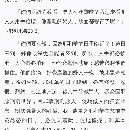
「
你們且訪問看看，男人有產難麼？我怎麼看見
人人用手掐腰，像產難的婦人，臉面都變青了呢？
」
（耶利米書30:6）
「
你們要哀號，因為耶和華的日子臨近了！這日
來到，好像毀滅從全能者來到。所以，人手都必軟
弱；人心都必消化。他們必驚惶悲痛；愁苦必將他們
抓住。他們疼痛，好像產難的婦人一樣，彼此驚奇相
看，臉如火燄。耶和華的日子臨到，必有殘忍、忿
恨、烈怒，使這地荒涼，從其中除滅罪人。我必因邪
惡刑罰世界，因罪孽刑罰惡人，使驕傲人的狂妄止
息，制伏強暴人的狂傲。我─萬軍之耶和華在忿恨中
發烈怒的日子，必使天震動，使地搖撼，離其本
位。
」（以賽亞書13：6-9、11、13）