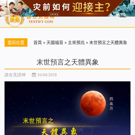
首頁
每日靈糧
天國福音
基督徒見證
信仰解答
聖經
當前位置
首頁
»
天國福音
»
主來預兆
»
末世預言之天體異象
末世預言之天體異象
誰在見證神
16/04/2018