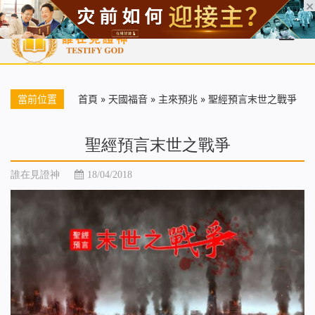
首頁
每日靈糧
天國福音
基督徒見證
信仰解答
聖經
當前位置
首頁
»
天國福音
»
主來預兆
»
聖經預言末世之戰爭
聖經預言末世之戰爭
誰在見證神
18/04/2018