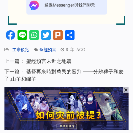
通過Messenger與我們聊天
Facebook
Line
WhatsApp
Twitter
Plurk
分
享
主來預兆
聖經預言
8 年 AGO
上一篇：
聖經預言末世之地震
下一篇：
基督再來時對萬民的審判 ——分辨稗子和麦
子,山羊和绵羊