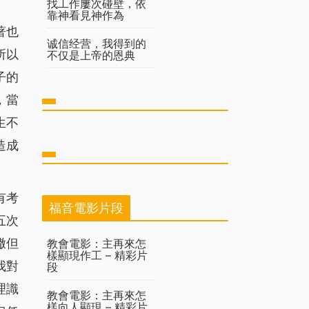
找工作屢次碰壁，依
靠神看見神作為
著也
诚信经营，我得到的
所以
不仅是上帝的恩典
子的
，當
生不
造成
有考
福音電影片段
五次
撒但
教會電影：主再來怎
樣顯現作工 – 精彩片
我對
段
理識
教會電影：主再來怎
樣向人顯現 – 精彩片