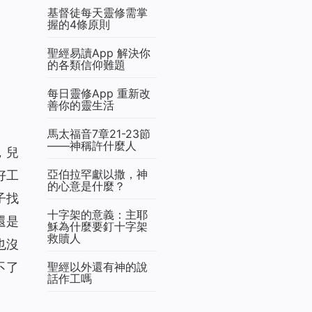
基督徒每天靈修需掌
握的4條原則
聖經易讀App 解決你
的各類信仰難題
每日靈修App 重新改
善你的靈生活
馬太福音7章21-23節
——神稱許什麼人
，兒
亞伯拉罕獻以撒，神
好工
的心意是什麼？
子找
十字架的意義：主耶
還是
穌為什麼要釘十字架
救贖人
也沒
不了
聖經以外還有神的說
話作工嗎