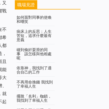
，又
職場見證
懼戰
如何面對同事的使喚
和嘲笑
在不
病床上的反思：人生
苦短，追求什麼最有
都希
意義
人都
碰到偷奸耍滑的同
造，
事 該怎樣與他相處
呢
而且
依靠神，我找到了適
就能
合自己的工作
等大
不再用命換錢 我找到
憎、
了幸福人生
，就
擺脫「名利」枷鎖，
我找到了幸福人生
不起