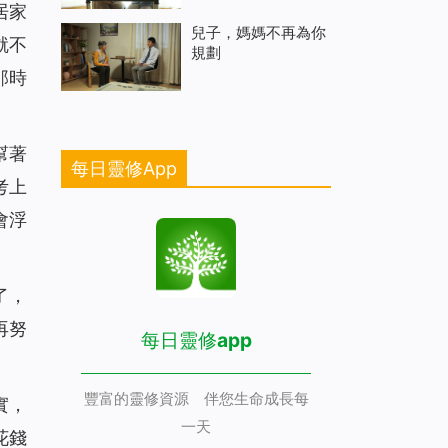
居家
兒子，媽媽不再為你
就不
規劃
那時
幫著
每日靈修App
考上
會浮
了，
再努
每日靈修app
豐富的靈修資源 伴您生命成長每
實，
一天
花錢