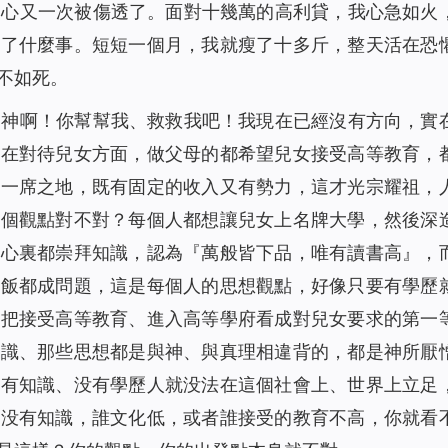
的心又一次被傷透了。面對十幾萬的高利貸，我心急如火
生了什麼事。短短一個月，我就瘦了十多斤，整天活在恐
不如死。
：神啊！你幫幫我、救救我吧！我現在已經沒有方向，實
「
在對待兒女方面，做父母的都希望兒女接受高等教育，
有一席之地，既有固定的收入又有勢力，這才光宗耀祖，
這個觀點對不對？每個人都想讓兒女上名牌大學，然後深
的心裏都崇拜知識，認為『萬般皆下品，唯有讀書高』，
吃飯都成問題，這是每個人的思想觀點，好像只要有學歷
都把接受高等教育、進入高等學府看成對兒女要求的第一
知識、那些思想都是與神、與真理相違背的，都是神所厭
没有知識、没有學歷人就没法在這個社會上、世界上立足
誰没有知識，誰文化低，或者誰接受的教育不高，你就看