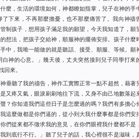
幹什麼，生活的環境如何，神都瞭如指掌，兒子在神的手
靜了下來，不再那麼擔憂，也不那麼痛苦了。我向神禱
力管制孩子，想用孩子滿足我的願望，今天我知道了，願
己的想法，把孩子交給神，順服神的擺佈安排。孩子什麼
的手中，我唯一能做的就是聽話、接受、順服、等候。願
明白神的心意。」幾天後，丈夫突然接到兒子同學打來
找回來。
是神垂聽了我的禱告，神作工實際正常一點不超然，藉著
我是又疼又氣，眼淚刷刷地往下流，又身不由己地數落起
一聲？你知道我們這些日子是怎麼過的嗎？我們有多擔心
「我這麼做都是你們逼的，從小到大我什麼事都是你們安
，你們從來都不徵求我的意見，在你們眼裡我什麼都不是
，我到底行不行。」聽了兒子的話，我心裡很不是滋味，