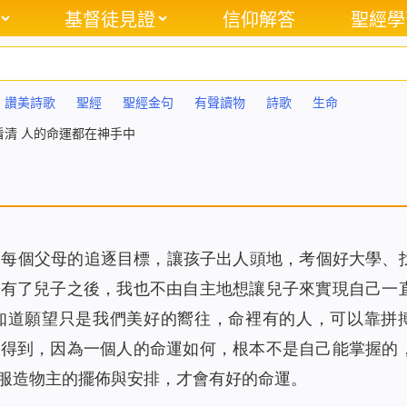
基督徒見證
信仰解答
聖經學
讚美詩歌
聖經
聖經金句
有聲讀物
詩歌
生命
看清 人的命運都在神手中
了每個父母的追逐目標，讓孩子出人頭地，考個好大學、
。有了兒子之後，我也不由自主地想讓兒子來實現自己一
知道願望只是我們美好的嚮往，命裡有的人，可以靠拼
會得到，因為一個人的命運如何，根本不是自己能掌握的
服造物主的擺佈與安排，才會有好的命運。