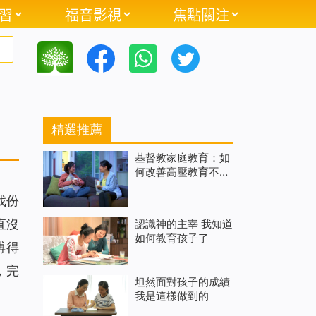
習
福音影視
焦點關注
精選推薦
基督教家庭教育：如
何改善高壓教育不再
被名利苦害
找份
直沒
認識神的主宰 我知道
如何教育孩子了
搏得
，完
坦然面對孩子的成績
我是這樣做到的