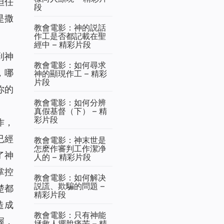
但任
段
是撒
教會電影：神的説話
作工是否都記載在聖
經中 – 精彩片段
到神
教會電影：如何尋求
，哪
神的顯現作工 – 精彩
片段
你的
教會電影：如何分辨
真假基督（下） – 精
彩片段
作，
已經
教會電影：神末世是
怎麽作審判工作潔净
了神
人的 – 精彩片段
掌控
教會電影：如何解决
説謊、欺騙的問題 –
楚都
精彩片段
造成
教會電影：只有神能
握，
拯救人擺脫痛苦 – 精