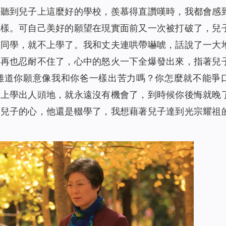
人聽到兒子上這麼好的學校，羨慕得直讚嘆時，我都會感
一樣。可自己美好的願望在現實面前又一次被打破了，兒
的同學，就不上學了。我和丈夫連哄帶嚇唬，話說了一大
我再也忍耐不住了，心中的怒火一下全爆發出來，指著兒
難道你願意像我和你爸一樣出苦力嗎？你怎麼就不能爭
靠上學出人頭地，就永遠沒有機會了，到時候你後悔就晚
動兒子的心，他還是輟學了，我想藉著兒子達到光宗耀祖