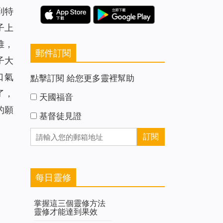
到特
子上
堆，
郵件訂閱
子大
口氣
點擊訂閱 給您更多靈裡幫助
了，
天國福音
的願
基督徒見證
每日靈修
掌握這三個靈修方法
靈修才能達到果效