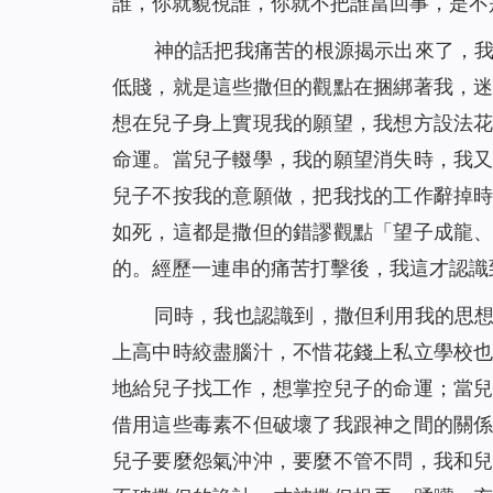
誰，你就藐視誰，你就不把誰當回事，是不
神的話把我痛苦的根源揭示出來了，
低賤，就是這些撒但的觀點在捆綁著我，
想在兒子身上實現我的願望，我想方設法
命運。當兒子輟學，我的願望消失時，我
兒子不按我的意願做，把我找的工作辭掉
如死，這都是撒但的錯謬觀點「望子成龍
的。經歷一連串的痛苦打擊後，我這才認識
同時，我也認識到，撒但利用我的思
上高中時絞盡腦汁，不惜花錢上私立學校
地給兒子找工作，想掌控兒子的命運；當
借用這些毒素不但破壞了我跟神之間的關
兒子要麼怨氣沖沖，要麼不管不問，我和