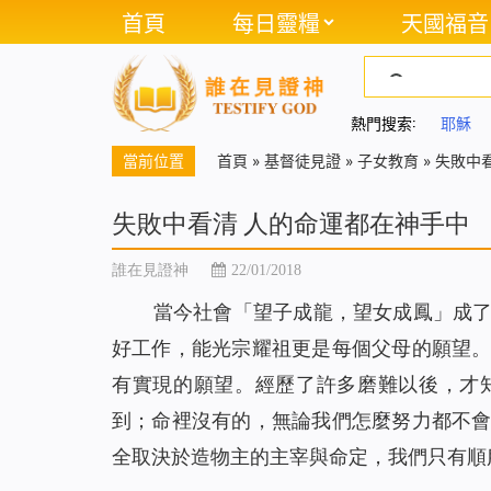
首頁
每日靈糧
天國福音
熱門搜索:
耶穌
當前位置
首頁
»
基督徒見證
»
子女教育
»
失敗中
失敗中看清 人的命運都在神手中
誰在見證神
22/01/2018
當今社會「望子成龍，望女成鳳」成
好工作，能光宗耀祖更是每個父母的願望
有實現的願望。經歷了許多磨難以後，才
到；命裡沒有的，無論我們怎麼努力都不
全取決於造物主的主宰與命定，我們只有順