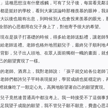
鳳」這種思想沒有什麼感觸，可有了兒子後，每當看見鄰
也都是挺好的學校，看到大家談論時那種羨慕的眼神，我
長大以後也能有出息，到時候別人也會投來羨慕的眼光，
全部的心思都用在兒子身上了，對他寄予很大的希望。
「現在是孩子打基礎的時候，得多給老師送點禮，讓老師
都給老師送禮。老師也格外地照顧兒子，最終兒子順利地
的背影，兒子出人頭地、在眾人面前獨樹一幟的畫面，就
己的願望實現了一樣。
目的老師。酒席上，我對老師說：「孩子就交給各位老師
」老師們都誇兒子平時表現挺好，學習成績也挺穩定的，
裡就像吃了一顆定心丸，高興地盼望著自己的願望實現。
，兒子竟然連普通高中都沒考上。我一時接受不了這個事
滿足我望子成龍的願望，我不管兒子願不願意，費盡心思