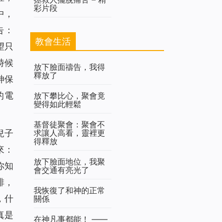
彩片段
中，
告：
教會生活
望只
時候
放下臉面禱告，我得
釋放了
神保
的電
放下攀比心，聚會竟
變得如此輕鬆
基督徒聚會：聚會不
兒子
求讓人高看，靈裡更
得釋放
來：
放下臉面地位，我聚
你知
會交通有亮光了
排，
我恢復了和神的正常
，什
關係
真是
在神凡事都能！ ——