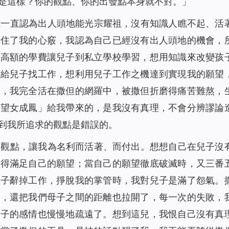
是這樣？你的觀點、你的出發點本身就不對。
」
我一直認為出人頭地能光宗耀祖，沒有知識人瞧不起、活
迷住了我的心竅，我認為自己已經沒有出人頭地的機會，
花高額的學費讓兒子到私立學校學習，想用知識來改變孩
又給兒子找工作，想利用兒子工作之機達到實現我的願望
時，我完全活在撒但的網羅中，被撒但折磨得痛苦難熬，
、望女成鳳」給我帶來的，是我沒有真理，不會分辨謬論
到我所追求的觀點是錯誤的。
想觀點，讓我為名利而活著、而付出。想想自己在兒子沒
也得滿足自己的願望；當自己的願望徹底破滅時，又三番
兒子辭掉工作，掙脫我的掌管時，我對兒子是滿了怨氣。
係，還把我們母子之間的距離也拉開了，每一次的失敗，
兒子的感情也慢慢地疏遠了。想到這兒，我恨自己沒有真