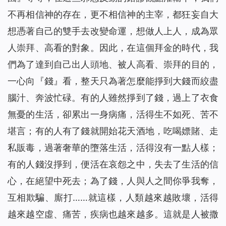
不再相信神的存在，更不相信神的主宰，都狂妄自大
想憑著自己的雙手去改變命運，想做人上人，成為眾
人崇拜、高看的對象。因此，在這個拜金的時代，我
們為了達到自己出人頭地、被人高看、崇拜的目的，
一心向『錢』看，整天只為著怎麼能掙到大錢而絞盡
腦汁、奔波忙碌。有的人雖然掙到了錢，過上了衣食
無憂的生活，卻累出一身病痛，活得生不如死、苦不
堪言；有的人有了錢就開始花天酒地，吃喝嫖賭、走
私販毒，過著奢華的墮落生活，活得沒有一點人樣；
有的人錢沒掙到，便活在哀怨之中，失去了生活的信
心，在絕望中死去；為了錢，人與人之間你爭我奪，
互相欺騙、廝打……就這樣，人類越來越敗壞，活得
越來越空虛、痛苦，疾病也越來越多。這就是人被撒