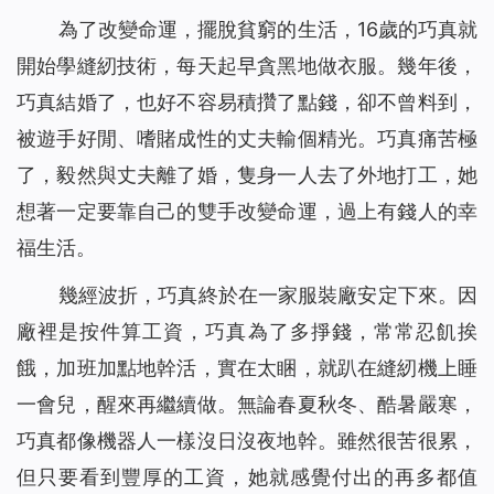
為了改變命運，擺脫貧窮的生活，16歲的巧真就
開始學縫紉技術，每天起早貪黑地做衣服。幾年後，
巧真結婚了，也好不容易積攢了點錢，卻不曾料到，
被遊手好閒、嗜賭成性的丈夫輸個精光。巧真痛苦極
了，毅然與丈夫離了婚，隻身一人去了外地打工，她
想著一定要靠自己的雙手改變命運，過上有錢人的幸
福生活。
幾經波折，巧真終於在一家服裝廠安定下來。因
廠裡是按件算工資，巧真為了多掙錢，常常忍飢挨
餓，加班加點地幹活，實在太睏，就趴在縫紉機上睡
一會兒，醒來再繼續做。無論春夏秋冬、酷暑嚴寒，
巧真都像機器人一樣沒日沒夜地幹。雖然很苦很累，
但只要看到豐厚的工資，她就感覺付出的再多都值