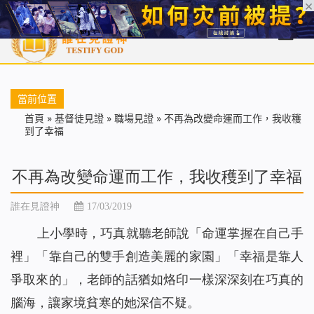
首頁
每日靈糧
天國福音
基督徒見證
信仰解答
聖經
當前位置
首頁
»
基督徒見證
»
職場見證
»
不再為改變命運而工作，我收穫
到了幸福
不再為改變命運而工作，我收穫到了幸福
誰在見證神
17/03/2019
上小學時，巧真就聽老師說「命運掌握在自己手
裡」「靠自己的雙手創造美麗的家園」「幸福是靠人
爭取來的」，老師的話猶如烙印一樣深深刻在巧真的
腦海，讓家境貧寒的她深信不疑。