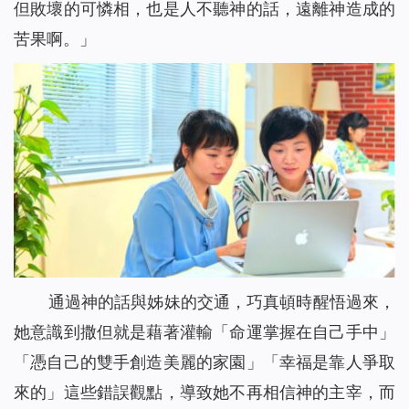
但敗壞的可憐相，也是人不聽神的話，遠離神造成的
苦果啊。」
通過
神的話與姊妹的交通，巧真頓時醒悟過來，
她意識到撒但就是藉著
灌輸
「命運掌握在自己手中」
「憑自己的雙手創造美麗的家園」「幸福是靠人爭取
來的」
這些錯誤觀點
，
導致
她不再相信神的主宰，而