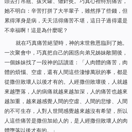
頭去打吊瓶、拔火罐、做針灸。巧真心裡特別痛苦，
她不明白：辛苦打拼了大半輩子，雖然掙了些錢，但
累得渾身是病，天天活得痛苦不堪，這日子過得還是
不幸福啊！這是為什麼呢？
就在巧真痛苦絕望時，神的末世救恩臨到了她。
一次聚會中，巧真把自己的困惑向弟兄姊妹敞開後，
一個姊妹找了一段神的話讀道：「
人肉體的痛苦，肉
體的煩惱、空虛，還有人間這些淒慘萬狀的事，都是
從撒但敗壞人以後才有的。人經撒但敗壞後，人就越
來越墮落，人的病痛就越來越加深，人的痛苦也越來
越加重，越來越感覺人間的空虛、人間的悲慘、人間
的不可生存，人對人世間感覺越來越沒有希望，所以
人這些痛苦是撒但加給人的，是人經撒但敗壞人的肉
體墮落以後才有的。
」