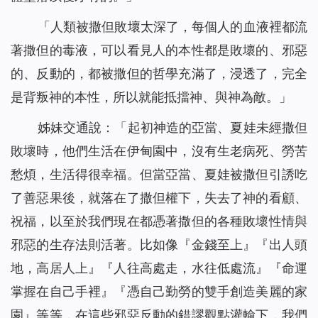
「人類被撒但敗壞太深了，每個人的血液裡都流
著撒但的毒液，可以看見人的本性都是敗壞的、邪惡
的、反動的，都被撒但的哲學充滿了，浸透了，完全
是背叛神的本性，所以就能抵擋神、與神為敵。」
姊妹交通說：「起初神造的亞當、夏娃未經撒但
敗壞時，他們生活在伊甸園中，沒有生老病死、勞苦
愁煩，生活得很幸福。但當亞當、夏娃被撒但引誘吃
了善惡果後，就落在了撒但權下，失去了神的看顧、
祝福，以至於我們現在都憑著撒但的各種敗壞性情與
邪惡的生存法則活著。比如像『金錢至上』『出人頭
地，高居人上』『人往高處走，水往低處流』『命運
掌握在自己手裡』『憑自己勤勞的雙手創造美麗的家
園』等等，在這些邪惡反動的錯謬觀點灌輸下，我們