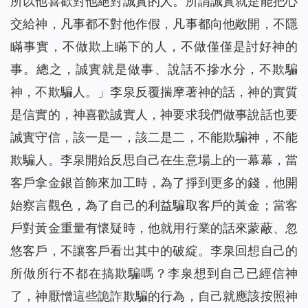
所以他喜歡對他絕對誠實的人。所謂誠實就是能把心
交給神，凡事都不對他作假，凡事都向他敞開，不隱
瞞事實，不做欺上瞞下的人，不做僅僅是討好神的
事。總之，誠實就是做事、說話不摻水分，不欺騙
神，不欺騙人。
」李泉反覆揣摩著神的話，神的實質
是信實的，神喜歡誠實人，神要求我們做事說話也要
誠實守信，該一是一，該二是二，不能欺騙神，不能
欺騙人。李泉開始反思自己在生意場上的一幕幕，當
客戶拿金銀首飾來加工時，為了掙到更多的錢，他開
始察言觀色，為了自己的利益騙取客戶的黃金；當客
戶對黃金重量有懷疑時，他就用行業的話來蒙蔽、忽
悠客戶，不讓客戶看出其中的破綻。李泉回想自己的
所做所行不都在搞欺騙嗎？李泉想到自己已經信神
了，神厭憎這些詭詐欺騙的行為，自己就應該按照神