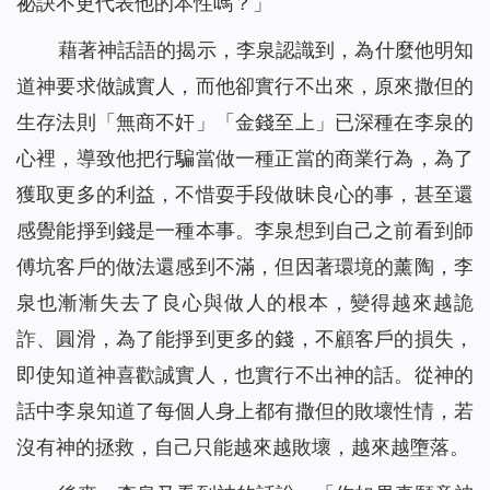
祕訣不更代表他的本性嗎？
」
藉著神話語的揭示，李泉認識到，為什麼他明知
道神要求做誠實人，而他卻實行不出來，原來撒但的
生存法則「無商不奸」「金錢至上」已深種在李泉的
心裡，導致他把行騙當做一種正當的商業行為，為了
獲取更多的利益，不惜耍手段做昧良心的事，甚至還
感覺能掙到錢是一種本事。李泉想到自己之前看到師
傅坑客戶的做法還感到不滿，但因著環境的薰陶，李
泉也漸漸失去了良心與做人的根本，變得越來越詭
詐、圓滑，為了能掙到更多的錢，不顧客戶的損失，
即使知道神喜歡誠實人，也實行不出神的話。從神的
話中李泉知道了每個人身上都有撒但的敗壞性情，若
沒有神的拯救，自己只能越來越敗壞，越來越墮落。