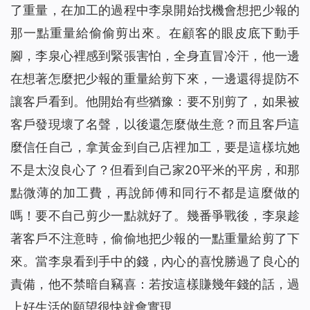
了重量，在加工的過程中李泉開始找機會想把少報的
那一點重量給偷偷剪出來。在顧客的眼皮底下動手
腳，李泉心裡感到緊張害怕，全身直冒冷汗，他一邊
在想著怎麼把少報的重量給剪下來，一邊還得提防不
讓客戶看到。他開始有些猶豫：要不別剪了，如果被
客戶發現壞了名聲，以後還怎麼做生意？而且客戶這
麼信任自己，拿黃金到自己店裡加工，要是這樣坑她
不是太沒良心了？但看到自己家20平米的平房，和那
點微薄的加工費，再說師傅和同行不都是這麼做的
嗎！要不自己剪少一點就好了。幾番爭戰後，李泉趁
著客戶不注意時，偷偷地把少報的一點重量給剪了下
來。當李泉看到手中的錢，內心的喜悅勝過了良心的
責備，他不禁暗自竊喜：若按這樣賺幾年錢的話，過
上好生活的願望很快就會實現。