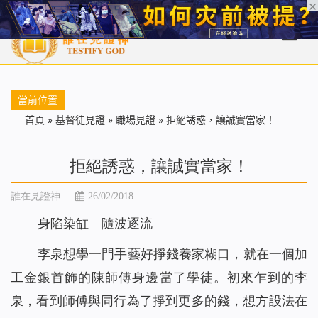
首頁
每日靈糧
天國福音
基督徒見證
信仰解答
聖經
當前位置
首頁
»
基督徒見證
»
職場見證
»
拒絕誘惑，讓誠實當家！
拒絕誘惑，讓誠實當家！
誰在見證神
26/02/2018
身陷染缸 隨波逐流
李泉想學一門手藝好掙錢養家糊口，就在一個加
工金銀首飾的陳師傅身邊當了學徒。初來乍到的李
泉，看到師傅與同行為了掙到更多的錢，想方設法在