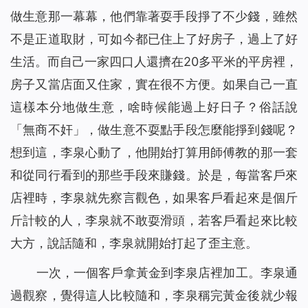
做生意那一幕幕，他們靠著耍手段掙了不少錢，雖然
不是正道取財，可如今都已住上了好房子，過上了好
生活。而自己一家四口人還擠在20多平米的平房裡，
房子又當店面又住家，實在很不方便。如果自己一直
這樣本分地做生意，啥時候能過上好日子？俗話說
「無商不奸」，做生意不耍點手段怎麼能掙到錢呢？
想到這，李泉心動了，他開始打算用師傅教的那一套
和從同行看到的那些手段來賺錢。於是，每當客戶來
店裡時，李泉就先察言觀色，如果客戶看起來是個斤
斤計較的人，李泉就不敢耍滑頭，若客戶看起來比較
大方，說話隨和，李泉就開始打起了歪主意。
一次，一個客戶拿黃金到李泉店裡加工。李泉通
過觀察，覺得這人比較隨和，李泉稱完黃金後就少報