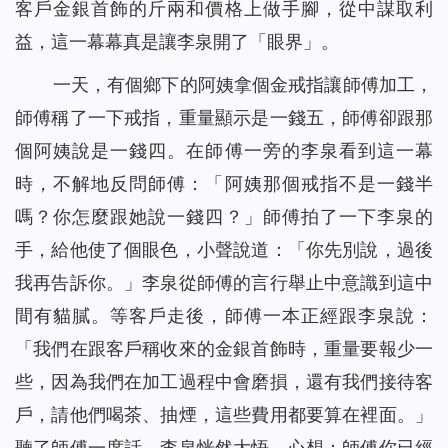
客戶金銀首飾的斤兩和價格上做手腳，從中謀取利
益，這一幕幕真是讓李泉開了「眼界」。
一天，有個鄉下的阿姨拿個金戒指讓師傅加工，
師傅稱了一下戒指，重量顯示是一錢五，師傅卻跟那
個阿姨說是一錢四。在師傅一旁的李泉看到這一幕
時，不解地反問師傅：「阿姨那個戒指不是一錢半
嗎？你怎麼跟她說一錢四？」師傅拍了一下李泉的
手，給他使了個眼色，小聲說道：「你先別說，過後
我再告訴你。」李泉從師傅的言行舉止中意識到這中
間有貓膩。等客戶走後，師傅一本正經跟李泉說：
「我們在跟客戶稱收來的金銀首飾時，重量要報少一
些，因為我們在加工過程中會磨損，還有我們接待客
戶，請他們喝茶、抽煙，這些費用都要算在裡面。」
聽了師傅一席話，李泉恍然大悟，心想：師傅你已經