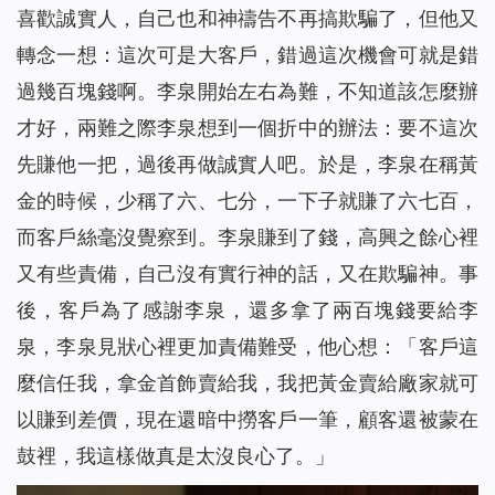
喜歡誠實人，自己也和神禱告不再搞欺騙了，但他又
轉念一想：這次可是大客戶，錯過這次機會可就是錯
過幾百塊錢啊。李泉開始左右為難，不知道該怎麼辦
才好，兩難之際李泉想到一個折中的辦法：要不這次
先賺他一把，過後再做誠實人吧。於是，李泉在稱黃
金的時候，少稱了六、七分，一下子就賺了六七百，
而客戶絲毫沒覺察到。李泉賺到了錢，高興之餘心裡
又有些責備，自己沒有實行神的話，又在欺騙神。事
後，客戶為了感謝李泉，還多拿了兩百塊錢要給李
泉，李泉見狀心裡更加責備難受，他心想：「客戶這
麼信任我，拿金首飾賣給我，我把黃金賣給廠家就可
以賺到差價，現在還暗中撈客戶一筆，顧客還被蒙在
鼓裡，我這樣做真是太沒良心了。」