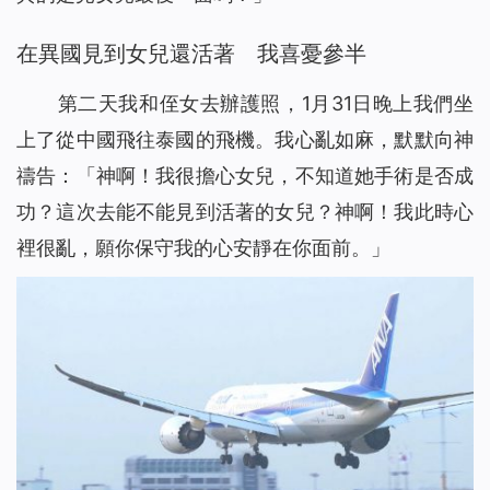
在異國見到女兒還活著 我喜憂參半
第二天我和侄女去辦護照，1月31日晚上我們坐
上了從中國飛往泰國的飛機。我心亂如麻，默默向神
禱告：「神啊！我很擔心女兒，不知道她手術是否成
功？這次去能不能見到活著的女兒？神啊！我此時心
裡很亂，願你保守我的心安靜在你面前。」