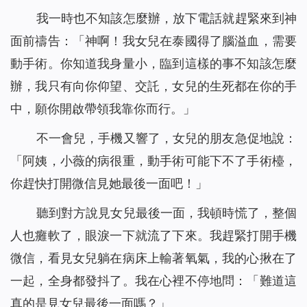
我一時也不知該怎麼辦，放下電話就趕緊來到神
面前禱告：「神啊！我女兒在泰國得了腦溢血，需要
動手術。你知道我身量小，臨到這樣的事不知該怎麼
辦，我只有向你仰望、交託，女兒的生死都在你的手
中，願你開啟帶領我靠你而行。」
不一會兒，手機又響了，女兒的朋友急促地說：
「阿姨，小薇的病很重，動手術可能下不了手術檯，
你趕快打開微信見她最後一面吧！」
聽到對方說見女兒最後一面，我頓時慌了，整個
人也癱軟了，眼淚一下就流了下來。我趕緊打開手機
微信，看見女兒躺在病床上輸著氧氣，我的心揪在了
一起，全身都發抖了。我在心裡不停地問：「難道這
真的是見女兒最後一面嗎？」