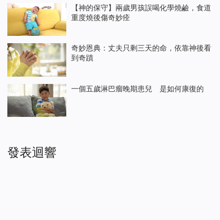
【神的保守】兩歲男孩誤喝化學燒鹼，食道
重度燒後傷奇妙痊
奇妙恩典：丈夫只剩三天的命，依靠神後看
到奇蹟
一個五歲淋巴瘤晚期患兒 是如何康復的
發表迴響