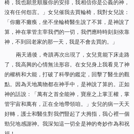
椅，我也願意順服你的安排，我相信你是公義的神，
沒有任何怨言。」女兒催我去買輪椅，我對女兒說：
「你癱不癱瘓，坐不坐輪椅醫生說了不算，是神說了
算，神在掌管主宰我們的一切，我們應時時刻刻依靠
神，不到回老家的那一天，我是不會去買的。」
兩天過後，奇蹟再次出現了，女兒竟能下床走路
了，我高興的心情無法形容。在女兒身上我看見了神
的權柄和大能，打破了科學的鑑定，回擊了醫生的觀
點。因為天地萬物都在神手中，是神說了算的。正如
神的話說：「
萬有之首全能神，寶座之上掌王權，掌
管宇宙和萬有，正在全地帶領咱。
」女兒的病一天天
好轉，護士和醫生對我們豎起了大拇指，我心裡一個
勁兒地感謝神。我深知這一切全是神的奇妙作為和祝
福！