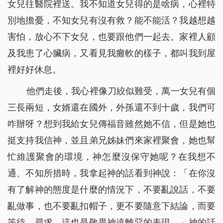
女兒往醫院裡送。我不知道女兒得的是啥病，心裡特
別地擔憂，不知女兒有沒有救？能不能活？我越想越
害怕，放心不下女兒，也要跟他們一起去。家裡人顧
及我患了心臟病，又看見我癱軟的樣子，都叫我到屋
裡好好休息。
他們走後，我心裡像刀絞似難受，萬一女兒有個
三長兩短，女婿還在國外，外孫還不到十歲，我們可
咋辦呀？想到我給女兒傳福音雖然她不信，但是她也
挺支持我信神，並且弟兄姊妹們來家裡聚會，她也幫
忙維護聚會的環境，神怎麼沒保守她呢？在我想不
通、不知所措時，我拿起神的話看到神說：「
在你沒
有了解神的態度是什麼的情況下，不要亂說話，不要
亂做事，也不要亂扣帽子，更不要隨意下結論，而要
等待、尋求，這也是敬畏神遠離惡的表現。
」神的話