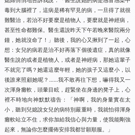
媳婦悄悄地告訴我說：「醫生說她的病是感冒感染中
毒到大腦裡了，這病是稀有罕見的病，一旦得了就很
難醫治，若治不好要麼是植物人，要麼就是神經病，
甚至性命都難保。醫生還說昨天下午若晚來醫院兩分
鐘，她就沒命了！」聽後，我的心又揪到了一起，心
想：女兒的病若是治不好再落下個後遺症，真的就像
醫生說的或者是植物人，或者是神經病，那她這輩子
不就完了嗎？她還這麼年輕，她的孩子又這麼小，以
後誰來照顧她呢？……我不敢再往下想，嚇得我又一
次渾身癱軟，頭暈目眩，趕緊坐在身邊的凳子上，心
裡不時地向神默默禱告：「神啊，我的身量實在太
小，聽到兒媳說女兒的病特別嚴重時，我就怕得渾身
癱軟站立不住，求你加給我信心與力量，使我能剛強
起來，無論你怎麼擺佈安排我都甘願順服。」