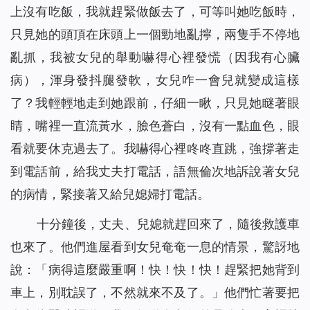
上沒有吃飯，我就趕緊做飯去了，可等叫她吃飯時，
只見她的頭頂在床頭上一個勁地亂擰，兩隻手不停地
亂抓，我被女兒的舉動嚇得心裡發慌（因我有心臟
病），渾身發抖腿發軟，女兒咋一會兒就變成這樣
了？我輕輕地走到她跟前，仔細一瞅，只見她瞇著眼
睛，嘴裡一直流黃水，臉色蒼白，沒有一點血色，眼
看就要休克過去了。我嚇得心裡咚咚直跳，強撐著走
到電話前，給我丈夫打電話，語無倫次地訴說著女兒
的病情，緊接著又給兒媳婦打電話。
十分鐘後，丈夫、兒媳就趕回來了，隨後救護車
也來了。他們進屋看到女兒奄奄一息的情景，驚訝地
說：「病得這麼嚴重啊！快！快！快！趕緊把她背到
車上，別耽誤了，不然就來不及了。」他們忙著要把