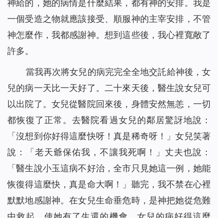
神給的，她的病情是什麼結果，都有神的安排。我是
一個受造之物就應該接受、順服神的主宰安排，不管
神怎麼作，我都感謝神。想到這些後，我心裡寬敞了
許多。
當我再次將女兒的病完完全全地交託給神後，女
兒的病一天比一天好了。二十來天後，醫生說女兒可
以出院了。女兒從醫院回來後，身體安然無恙，一切
都恢復了正常。去醫院看過女兒的鄰居驚訝地說：
「沒想到你好得這麼快呀！真是稀奇呀！」女兒笑著
說：「老天爺保佑我，不讓我死啊！」丈夫也說：
「醫生說小玉這病不好治，全市只見她這一例，她能
恢復得這麼快，真是命大啊！」聽完，我不禁在心裡
默默地感謝神。在女兒生命垂危時，是神把她從危難
中救起，使她有了生還的機會。女兒的病好得這麼