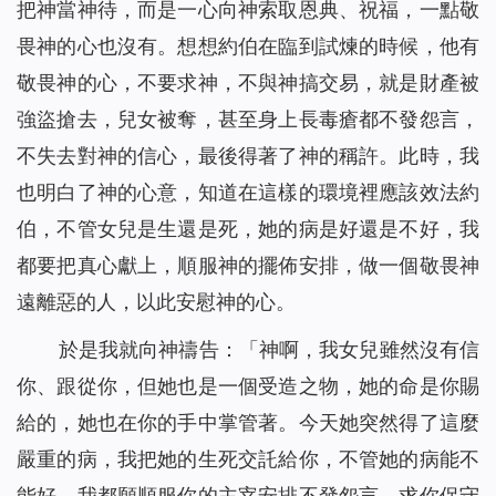
把神當神待，而是一心向神索取恩典、祝福，一點敬
畏神的心也沒有。想想約伯在臨到試煉的時候，他有
敬畏神的心，不要求神，不與神搞交易，就是財產被
強盜搶去，兒女被奪，甚至身上長毒瘡都不發怨言，
不失去對神的信心，最後得著了神的稱許。此時，我
也明白了神的心意，知道在這樣的環境裡應該效法約
伯，不管女兒是生還是死，她的病是好還是不好，我
都要把真心獻上，順服神的擺佈安排，做一個敬畏神
遠離惡的人，以此安慰神的心。
於是我就向神禱告：「神啊，我女兒雖然沒有信
你、跟從你，但她也是一個受造之物，她的命是你賜
給的，她也在你的手中掌管著。今天她突然得了這麼
嚴重的病，我把她的生死交託給你，不管她的病能不
能好，我都願順服你的主宰安排不發怨言，求你保守