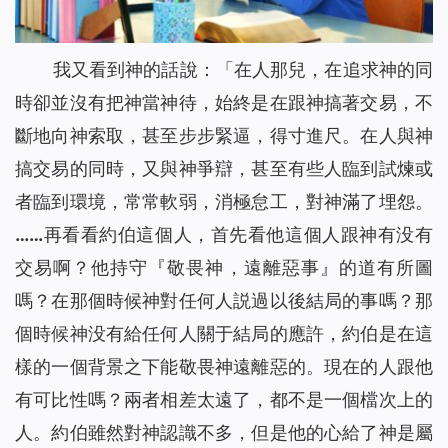
我又看到神的話說：「
在人那兒，在追求神的同
時卻並沒有把神當神待，始終是在跟神搞著交易，不
斷地向神索取，甚至步步緊逼，得寸進尺。在人與神
搞交易的同時，又與神爭辯，甚至有些人臨到試煉或
者臨到環境，常常軟弱，消極怠工，對神滿了埋怨。
……再看看約伯這個人，首先看他這個人跟神有没有
交易啊？他持守『敬畏神，遠離惡事』的道有所圖
嗎？在那個時候神對任何人説過以後結局的事嗎？那
個時候神没有給任何人關于結局的應許，約伯是在這
樣的一個背景之下能敬畏神遠離惡的。現在的人跟他
有可比性嗎？兩者相差太遠了，都不是一個檔次上的
人。約伯雖然對神認識不多，但是他的心給了神是屬