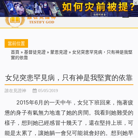
首頁
每日靈糧
天國福音
基督徒見證
信仰解答
聖經
當前位置
首頁
»
基督徒見證
»
蒙恩見證
»
女兒突患罕見病，只有神是我堅
實的依靠
女兒突患罕見病，只有神是我堅實的依靠
誰在見證神
05/05/2019
2015年6月的一天中午，女兒下班回來，拖著疲
憊的身子有氣無力地進了她的房間。我看到她難受的
樣子，想到她已經感冒十幾天了，還在堅持上班，可
能是太累了，讓她躺一會兒可能就會好的。想到她早