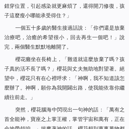
錯穿位置，引起感染就更麻煩了，還得開刀修復，孩
子這麼瘦小哪能承受得住？」
一個五十多歲的醫生接過話說：「你們還是放棄
治療吧，治癒的希望很小，回去再生一個吧！」說
完，兩個醫生默默地離開了。
櫻花癱坐在長椅上，「難道就這麼放棄了嗎？孩
子真的活不長了嗎？」櫻花與丈夫無助地對望著。絕
望中，櫻花只有在心裡呼求：「神啊，我不知道該怎
麼辦了。神啊，願你為我開闢出路，使我能依靠你繼
續往前走。」
突然，櫻花腦海中閃現出一句神的話：「
萬有之
首全能神，寶座之上掌王權，掌管宇宙和萬有，正在
全地帶領咱。
」揣摩著神的話，櫻花想到萬事萬物都