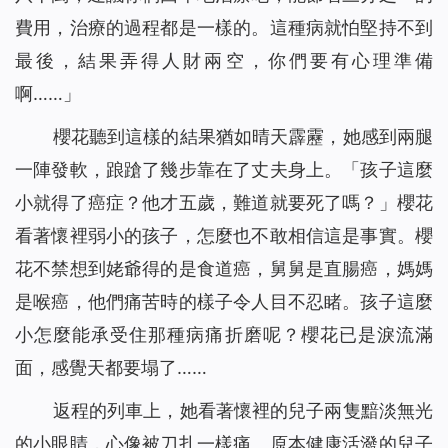
費用，治療的過程都是一樣的。這種病就怕堅持不到
最後，結果弄得人財兩空，你們要有心理準備
啊……」
櫻花聽到這樣的結果猶如晴天霹靂，她感到兩腿
一陣發軟，踉蹌了幾步靠在了丈夫身上。「孩子這麼
小就得了癌症？他才五歲，難道就要死了嗎？」櫻花
看著懷裡弱小的孩子，怎麼也不敢相信這是事實。櫻
花不禁想到姥爺得的是食道癌，舅舅是直腸癌，媽媽
是喉癌，他們痛苦時的樣子令人目不忍睹。孩子這麼
小怎麼能承受住那種病痛折磨呢？櫻花已是淚流滿
面，感覺天都要塌了……
返程的列車上，她看著懷裡的兒子兩隻黯淡無光
的小眼睛，心像被刀扎一樣痛。原本健康活潑的兒子