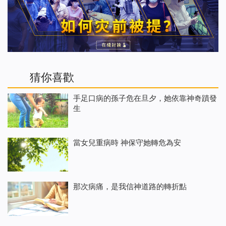
猜你喜歡
手足口病的孫子危在旦夕，她依靠神奇蹟發
生
當女兒重病時 神保守她轉危為安
那次病痛，是我信神道路的轉折點