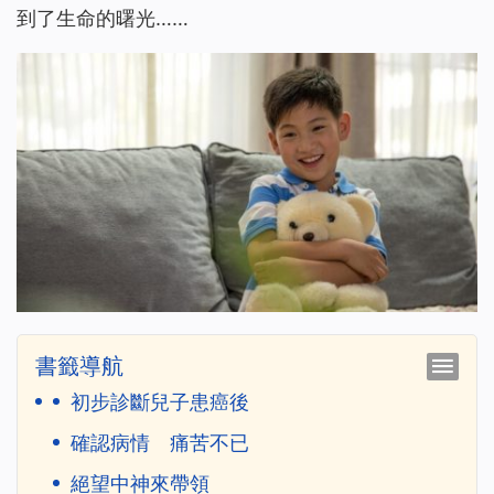
到了生命的曙光……
書籤導航
初步診斷兒子患癌後
確認病情 痛苦不已
絕望中神來帶領