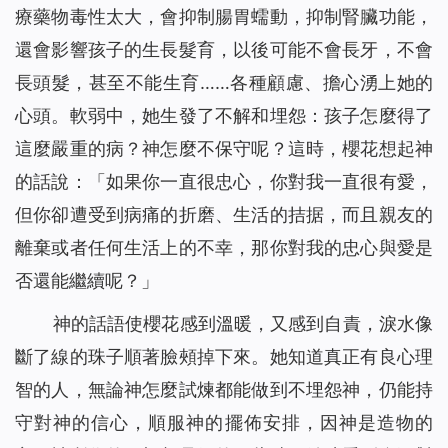
療藥物毒性太大，會抑制腸胃蠕動，抑制腎臟功能，
還會影響孩子的生長髮育，以後可能不會長牙，不會
長頭髮，甚至不能生育……各種顧慮、擔心湧上她的
心頭。軟弱中，她生發了不解和埋怨：孩子怎麼得了
這麼嚴重的病？神怎麼不保守呢？這時，櫻花想起神
的話說：「
如果你一直很忠心，你對我一直很有愛，
但你卻遭受到病痛的折磨、生活的拮据，而且親友的
離棄或者任何生活上的不幸，那你對我的忠心與愛是
否還能繼續呢？
」
神的話語使櫻花感到溫暖，又感到自責，淚水像
斷了線的珠子順著臉頰掉下來。她知道真正有良心理
智的人，無論神怎麼試煉都能做到不埋怨神，仍能持
守對神的信心，順服神的擺佈安排，因神是造物的