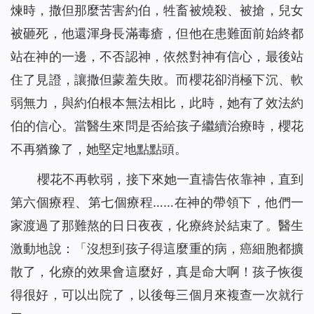
煉時，撒但那麼苦害約伯，牲畜被燒殺、被搶，兒女
被砸死，他還渾身長滿毒瘡，但他在患難面前始終都
站在神的一邊，不否認神，依然對神有信心，最後站
住了見證，讓撒但蒙羞失敗。而櫻花卻消極下沉、軟
弱無力，與約伯根本無法相比，此時，她有了效法約
伯的信心。當醫生來問是否給孩子繼續治療時，櫻花
不再猶豫了，她堅定地點點頭。
櫻花不再軟弱，接下來她一直禱告依靠神，直到
第六個療程、第七個療程……在神的帶領下，他們一
家渡過了那難熬的日日夜夜，化療終於結束了。醫生
激動地說：「沒想到孩子得這麼重的病，癌細胞都擴
散了，化療的效果會這麼好，真是命大啊！孩子恢復
得很好，可以出院了，以後每三個月來複查一次就行