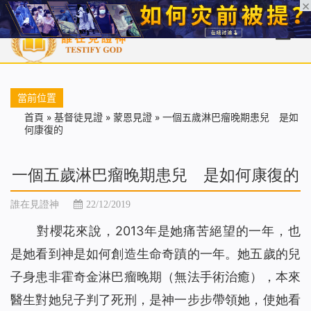
首頁
每日靈糧
天國福音
基督徒見證
信仰解答
聖經
當前位置
首頁
»
基督徒見證
»
蒙恩見證
»
一個五歲淋巴瘤晚期患兒 是如
何康復的
一個五歲淋巴瘤晚期患兒 是如何康復的
誰在見證神
22/12/2019
對櫻花來說，2013年是她痛苦絕望的一年，也
是她看到神是如何創造生命奇蹟的一年。她五歲的兒
子身患非霍奇金淋巴瘤晚期（無法手術治癒），本來
醫生對她兒子判了死刑，是神一步步帶領她，使她看