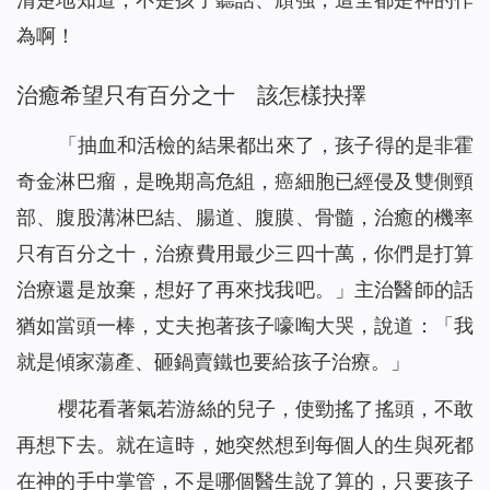
為啊！
治癒希望只有百分之十 該怎樣抉擇
「抽血和活檢的結果都出來了，孩子得的是非霍
奇金淋巴瘤，是晚期高危組，癌細胞已經侵及雙側頸
部、腹股溝淋巴結、腸道、腹膜、骨髓，治癒的機率
只有百分之十，治療費用最少三四十萬，你們是打算
治療還是放棄，想好了再來找我吧。」主治醫師的話
猶如當頭一棒，丈夫抱著孩子嚎啕大哭，說道：「我
就是傾家蕩產、砸鍋賣鐵也要給孩子治療。」
櫻花看著氣若游絲的兒子，使勁搖了搖頭，不敢
再想下去。就在這時，她突然想到每個人的生與死都
在神的手中掌管，不是哪個醫生說了算的，只要孩子