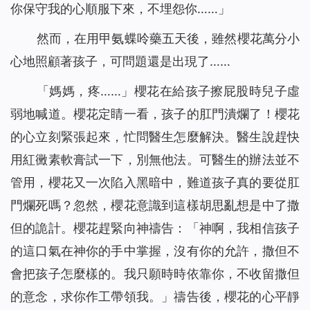
你保守我的心順服下來，不埋怨你……」
然而，在用甲氨蝶呤藥五天後，雖然櫻花萬分小
心地照顧著孩子，可問題還是出現了……
「媽媽，疼……」櫻花在給孩子擦屁股時兒子虛
弱地喊道。櫻花定睛一看，孩子的肛門潰爛了！櫻花
的心立刻緊張起來，忙問醫生怎麼解決。醫生說趕快
用紅黴素軟膏試一下，別無他法。可醫生的辦法並不
管用，櫻花又一次陷入黑暗中，難道孩子真的要從肛
門爛死嗎？忽然，櫻花意識到這樣胡思亂想是中了撒
但的詭計。櫻花趕緊向神禱告：「神啊，我相信孩子
的這口氣在神你的手中掌握，沒有你的允許，撒但不
會把孩子怎麼樣的。我只願時時依靠你，不收留撒但
的意念，求你作工帶領我。」禱告後，櫻花的心平靜