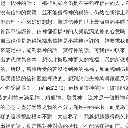
想起一段神的話：「
那些到如今仍是在字句裡信神的人，
並沒有信神的實質，並不能獲得神的稱許，仍然在祈禱上
我們都靜下心來好好想想：難道信神是世上最簡單的事嗎
信神卻不認識神、信神卻抵擋神的人就能滿足神的心意嗎
到自己僅僅是為得祝福來信神是不蒙神稱許的。神要求我
心來滿足神，能夠聽神的話，實行神的話。可我信神以來
付出的代價為資本，想以此換取神更大的祝福，我的所做
目的。所以，當我所受的苦沒得到神的祝福，反而臨到病
都是我錯誤的信神觀點導致的。想到約伯失掉萬貫家產又
不也受禍嗎？」
這樣見證神的話；彼得能
（約伯記2:10）
己的利益來滿足神，順服神、敬畏神，這才是一個對神
神的心意，盡好受造之物的本分，滿足神的要求，而是為
這樣的追求觀點根本不對，太自私了！我越想越覺得虧欠
不出神的話，真是愧對神對我的拯救，不配活在神面前。