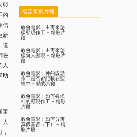
人與
福音電影片段
手的
相信
教會電影：主再來怎
樣顯現作工 – 精彩片
更新
段
，還
教會電影：主再來怎
都在
樣向人顯現 – 精彩片
段
佈人
教會電影：神的説話
幫助
作工是否都記載在聖
經中 – 精彩片段
教會電影：如何尋求
神的顯現作工 – 精彩
片段
嚴重
教會電影：如何分辨
，人
真假基督（下） – 精
彩片段
哥，