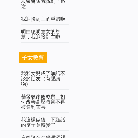
次聚會讓我找到了路
途
我迎接到主的重歸啦
明白聰明童女的智
慧，我迎接到主啦
子女教育
我和女兒成了無話不
談的朋友（有聲讀
物）
基督教家庭教育：如
何改善高壓教育不再
被名利苦害
我這樣做後，不聽話
的孩子竟轉變了
寫給陷在金錢泥沼裡