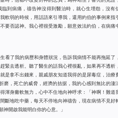
我臨到病痛，禱告神沒得到醫治時，就心生埋怨，沒有
在我軟弱的時候，用話語來引導我，還用約伯的事例來指
更不要否認神。我心裡很受激勵，願意效法約伯，在病痛
醫生看了我的病歷和身體狀況，告訴我病情不能再拖延了
，趕緊去透析。聽了醫生的話我心裡很亂，如果再不透析
，就是拿不出錢來，親戚朋友知道我得的是尿毒症，治療
的折磨，死亡的威脅，經濟的拮据，我的心感到無比的淒
覺得渾身癱軟無力，心中不住地向神呼求：「神啊！難道
不間斷地吃中藥，每天不停地向神禱告，現在病情不見好
願神開啟我能明白你的心意。」