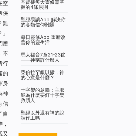
基督徒每天靈修需掌
在空
握的4條原則
帝保
聖經易讀App 解決你
？難
的各類信仰難題
？
」
每日靈修App 重新改
善你的靈生活
們應
，不
馬太福音7章21-23節
——神稱許什麼人
所行
亞伯拉罕獻以撒，神
痛的
的心意是什麼？
渾身
十字架的意義：主耶
為神
穌為什麼要釘十字架
救贖人
有信
聖經以外還有神的說
了自
話作工嗎
神，
我又