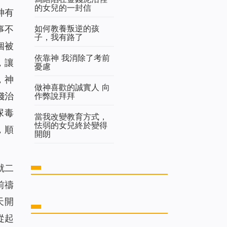
的女兒的一封信
神有
如何教養叛逆的孩
事不
子，我有路了
個被
依靠神 我消除了考前
，讓
憂慮
，神
做神喜歡的誠實人 向
作弊說拜拜
錢治
尿毒
當我改變教育方式，
怯弱的女兒終於變得
，順
開朗
就二
前禱
天開
從起