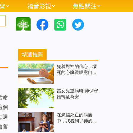
習
福音影視
焦點關注
精選推薦
凭着對神的信心，壞
死的心臟瓣膜竟自動
修復了
當女兒重病時 神保守
她轉危為安
活命
這個
在瀕臨死亡的病痛
每週
中，我看到了神的奇
積蓄
妙作為