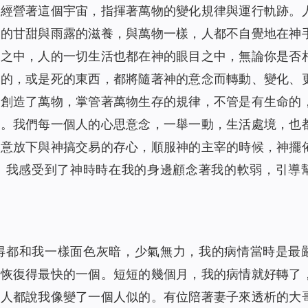
，經營著這個宇宙，指揮著萬物的變化規律與運行軌跡。
神的甘甜與雨露的滋養，與萬物一樣，人都不自覺地在神
握之中，人的一切生活也都在神的眼目之中，無論你是否
命的，或是死的東西，都將隨著神的意念而轉動、變化、
神創造了萬物，掌管著萬物生存的規律，不管是有生命的
中。我們每一個人的心思意念，一舉一動，生活處境，也
願意放下與神搞交易的存心，順服神的主宰的時候，神擺
。我感受到了神時時在我的身邊顧念著我的軟弱，引導
得都和我一樣面色灰暗，少氣無力，我的病情當時是最
是恢復得最快的一個。短短的幾個月，我的病情就好轉了
的人都說我像變了一個人似的。有位陪著妻子來透析的大