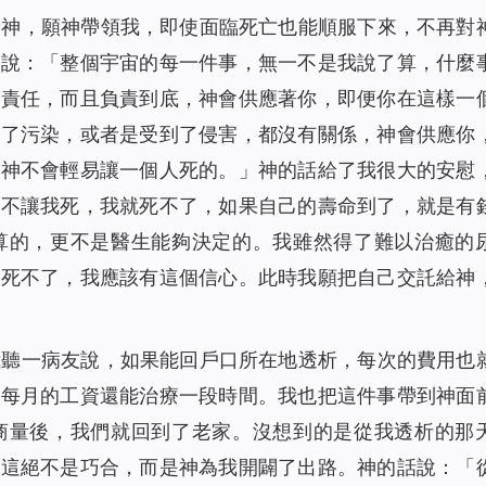
給神，願神帶領我，即使面臨死亡也能順服下來，不再對
話說：「
整個宇宙的每一件事，無一不是我說了算，什麼
負責任，而且負責到底，神會供應著你，即便你在這樣一
到了污染，或者是受到了侵害，都沒有關係，神會供應你
）
神不會輕易讓一個人死的。
」神的話給了我很大的安慰
神不讓我死，我就死不了，如果自己的壽命到了，就是有
算的，更不是醫生能夠決定的。我雖然得了難以治癒的
都死不了，我應該有這個信心。此時我願把自己交託給神
我聽一病友說，如果能回戶口所在地透析，每次的費用也
夫每月的工資還能治療一段時間。我也把這件事帶到神面
商量後，我們就回到了老家。沒想到的是從我透析的那
道這絕不是巧合，而是神為我開闢了出路。神的話說：「