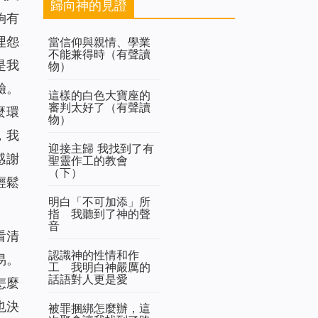
歸向神的見證
夠有
埋怨
當信仰與親情、學業
不能兼得時（有聲讀
是我
物）
驗。
這樣的白色大寶座的
審判太好了（有聲讀
麼環
物）
，我
迎接主歸 我找到了有
感謝
聖靈作工的教會
（下）
輕鬆
明白「不可加添」所
指 我聽到了神的聲
音
看清
認識神的性情和作
易。
工 我明白神嚴厲的
話語對人更是愛
怎麼
也決
被罪捆綁怎麼辦，這