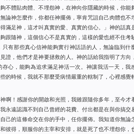
能夠不體貼肉體、不埋怨神，在神向你隱藏的時候，你能
，無論神怎麼作，你都任神擺佈，寧肯咒詛自己肉體也不
也得滿足神，這才叫真實的愛、真實的信心。
」神的話真
能夠跟隨神，這個信心不是真實的，這樣的愛也經不住考
，只有那些真心信神能夠實行神話語的人，無論臨到什
的見證，他們才是神要拯救的人。神的話給我指明了方向
的存心，能夠為追求滿足神活一次。神讓我活一天，我
這些的時候，我就不那麼受病情嚴重的轄制了，心裡感覺
「神啊！感謝你的開啟和光照，我雖跟隨你多年，至今才
，我永遠認識不到自己曾經的花費、付出都是在與你搞交
把自己的這條命交在你的手中，任你擺佈。我知道你無論
伯和彼得，順服你的主宰和安排，就是死了也不埋怨你，