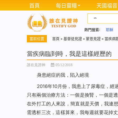
首頁
每日靈糧
天國福音
熱門搜索:
耶穌
當前位置
首頁
»
基督徒見證
»
蒙恩見證
»
當疾病
當疾病臨到時，我是這樣經歷的
誰在見證神
05/12/2018
身患絕症的我，陷入絕境
2016年10月份，我患上了尿毒症，
只有兩個治療方法：一個是換腎，一個是
在外打工的人來說，簡直就是天價，我連想
需透析三次，這樣算來，我每週就要花掉