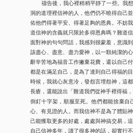
禱告後，我心裡稍稍平靜了一些。我
洞的道理裡信神的人，他們仍不曉得自己
佑他們得著平安、得著足夠的恩典。不妨
道信神的含義就只限於多得恩典嗎？難道
面對神的句句問話，我感到很蒙羞，意識
該盡心、盡意、盡力愛神，以一顆純潔的
辭辛苦地為福音工作撇棄花費，還以自己
都是在滿足自己，是為了達到自己得福的
時候，我就心灰意冷，發怨言埋怨神，這
長瘡，還能說出「難道我們從神手裡得福，
倒釘十字架，順服至死。他們都能捨棄自
心、有見證的人。而我信神不是為了體貼
己能獲取更多的好處，處處與神搞交易，
自己信神多年，讀了很多神的話，卻實行