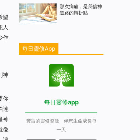
那次病痛，是我信神
道路的轉折點
希望
死人
少作
每日靈修App
到神
要你
每日靈修app
伯達
是神
豐富的靈修資源 伴您生命成長每
就像
一天
，讓