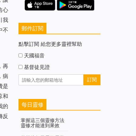
信心
引我
郵件訂閱
中不
點擊訂閱 給您更多靈裡幫助
天國福音
，再
基督徒見證
，病
費是
涼和
每日靈修
我的
轉反
掌握這三個靈修方法
靈修才能達到果效