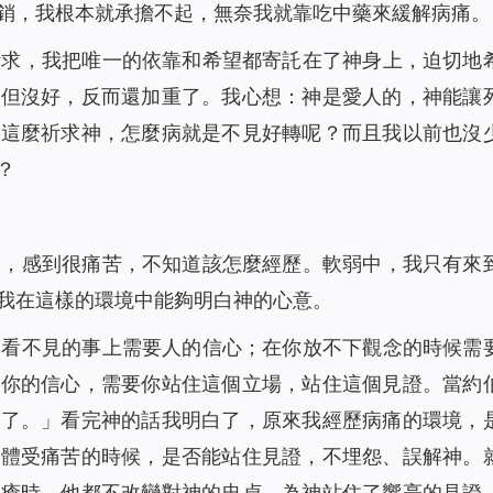
銷，我根本就承擔不起，無奈我就靠吃中藥來緩解病痛。
祈求，我把唯一的依靠和希望都寄託在了神身上，迫切地
非但沒好，反而還加重了。我心想：神是愛人的，神能讓
我這麼祈求神，怎麼病就是不見好轉呢？而且我以前也沒
？
中，感到很痛苦，不知道該怎麼經歷。軟弱中，我只有來
我在這樣的環境中能夠明白神的心意。
眼看不見的事上需要人的信心；在你放不下觀念的時候需
要你的信心，需要你站住這個立場，站住這個見證。當約
話了。
」看完神的話我明白了，原來我經歷病痛的環境，
身體受痛苦的時候，是否能站住見證，不埋怨、誤解神。
長瘡時，他都不改變對神的忠貞，為神站住了響亮的見證