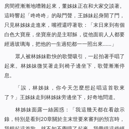
房間裡漸漸地嘈雜起來，董姊妹正在和大家交談著。
這時響起「咚咚咚」的敲門聲，王姊妹起身開了門，
只見林姊妹走進來，嘴裡還哼著歌：「末日來到有個
白色大寶座，坐寶座的是主耶穌，從他面前人人都要
經過玻璃海，把他的一生過犯都一一照出來……」
眾人被林姊妹歡快的歌聲吸引，一起拍著手唱了
起來。林姊妹微笑著走到椅子邊坐下，歌聲漸漸停
息。
「誒，林姊妹，你今天怎麼想起唱這首歌來
了？」王姊妹走到林姊妹旁邊坐下，好奇地問道。
林姊妹面露一絲困惑：「我這幾天都在看啟示
錄，特別是看到20章關於主末世要來審判的預言時，
我想起這首歌，就不知不覺哼了起來。我覺得這些經