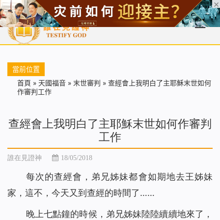
首頁
每日靈糧
天國福音
基督徒見證
信仰解答
聖經
當前位置
首頁
»
天國福音
»
末世審判
»
查經會上我明白了主耶穌末世如何
作審判工作
查經會上我明白了主耶穌末世如何作審判
工作
誰在見證神
18/05/2018
每次的查經會，弟兄姊妹都會如期地去王姊妹
家，這不，今天又到查經的時間了……
晚上七點鐘的時候，弟兄姊妹陸陸續續地來了，