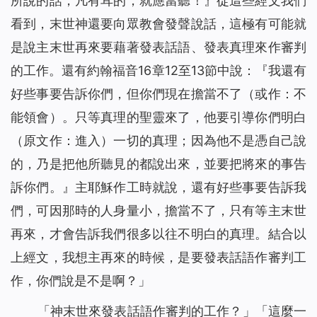
所說的話，凡有耳的，就應當聽！
』從這些經文我們
看到，末世神還要向眾教會發聲說話，這極有可能就
是說主末世再來要藉著發表話語、發表真理來作審判
的工作。還有約翰福音16章12至13節中說：『
我還有
好些事要告訴你們，但你們現在擔當不了
（或作：不
能領會）。
只等真理的聖靈來了，他要引導你們明白
（原文作：進入）
一切的真理；因為他不是憑自己說
的，乃是把他所聽見的都說出來，並要把將來的事告
訴你們。
』主耶穌作工時就說，還有好些事要告訴我
們，可因那時的人身量小，擔當不了，只有等主末世
再來，才會告訴我們很多以往不明白的真理。結合以
上經文，我想主再來的時候，是要發表話語作審判工
作，你們說是不是啊？」
「神末世來發表話語作審判的工作？」「這麼一