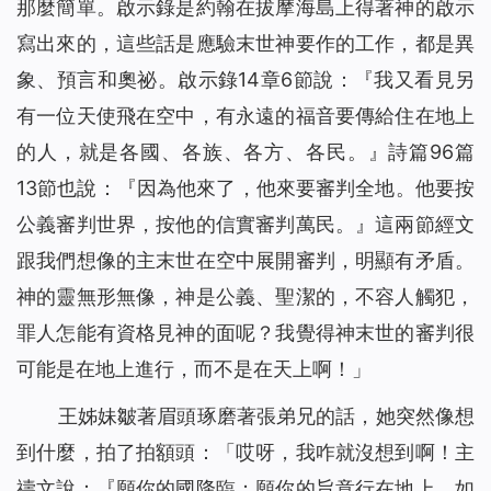
那麼簡單。啟示錄是約翰在拔摩海島上得著神的啟示
寫出來的，這些話是應驗末世神要作的工作，都是異
象、預言和奧祕。啟示錄14章6節說：『
我又看見另
有一位天使飛在空中，有永遠的福音要傳給住在地上
的人，就是各國、各族、各方、各民。
』詩篇96篇
13節也說：『因為他來了，他來要審判全地。他要按
公義審判世界，按他的信實審判萬民。』這兩節經文
跟我們想像的主末世在空中展開審判，明顯有矛盾。
神的靈無形無像，神是公義、聖潔的，不容人觸犯，
罪人怎能有資格見神的面呢？我覺得神末世的審判很
可能是在地上進行，而不是在天上啊！」
王姊妹皺著眉頭琢磨著張弟兄的話，她突然像想
到什麼，拍了拍額頭：「哎呀，我咋就沒想到啊！主
禱文說：『
願你的國降臨；願你的旨意行在地上，如