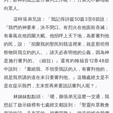
向眾人。
這時張弟兄說：「我記得詩篇50篇3至6節說：
『我們的神要來，決不閉口。有烈火在他面前吞滅；
有暴風在他四圍大颳。他招呼上天下地，為要審判他
的民，說：「招聚我的聖民到我這裡來，就是那些用
祭物與我立約的人。」諸天必表明他的公義，因為神
是施行審判的。（細拉）』還有約翰福音12章48節
中說到：『
棄絕我、不領受我話的人，有審判他的，
就是我所講的道在末日要審判他。
』這幾處經文是不
是在提示我們，主末世再來要說話審判人呢？」
林姊妹點點頭：「嗯，聽張弟兄這麼一交通，我
想起了啟示錄裡有七處經文都說到：『
聖靈向眾教會