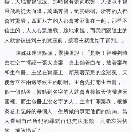
穆，天地都會隱沒。那時會有號筒吹響，天使眾軍會
乘飛馬從天而降，萬馬奔騰，氣勢磅礴。所有的人都
會被驚醒，四面八方的人都會被召集在一起，那些不
信主的，人人心驚膽戰，跪地求饒，而我們跟隨主的
人就會被提到主的寶座前，接著主就開始了審判。」
陳姊妹連連點頭，緊接著說：「是啊！神審判時
會在空中擺設一張大桌案，桌上鋪著白布，放著案卷
和生命冊。主坐在寶座上，頭戴著榮耀的金冠冕，天
使會立在兩邊等候主的吩咐。主會先打開生命冊，一
個一個點名，被點到名字的人就會直接被天使帶進天
國裡。而生命冊上沒名字的人，主會打開案卷，根據
案卷上記錄的每個人一生所做的事定他們的結局。當
人看到自己所犯的罪就再也無法抵賴，只能哀哭切
齒、捶胸搗背了。」