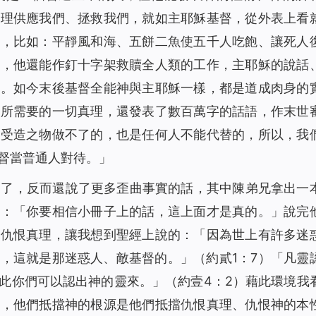
真理供應我們、拯救我們，就如主耶穌基督，從外表上看
事，比如：平靜風和海、五餅二魚使五千人吃飽、讓死人
道，他還能作釘十字架救贖全人類的工作，主耶穌的說話
是。如今末後基督全能神與主耶穌一樣，都是道成肉身的
神所需要的一切真理，還發表了數百萬字的話語，作末世
個受造之物做不了的，也是任何人不能代替的，所以，我
督當普通人對待。」
不了，反而還說了更多歪曲事實的話，其中陳弟兄拿出一
說：「你要相信小冊子上的話，這上面才是真的。」說完
還仇恨真理，讓我想到聖經上說的：「因為世上有許多迷
，這就是那迷惑人、敵基督的。」（約貳1：7）「凡靈
此你們可以認出神的靈來。」（約壹4：2）藉此環境我
人，他們抵擋神的根源是他們抵擋仇恨真理、仇恨神的本