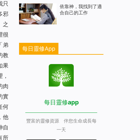
我只
依靠神，我找到了適
合自己的工作
多邪
。之
裡很
「弟
每日靈修App
的教
如果
理，
的肉
的實
每日靈修app
任何
，他
豐富的靈修資源 伴您生命成長每
神自
一天
有所