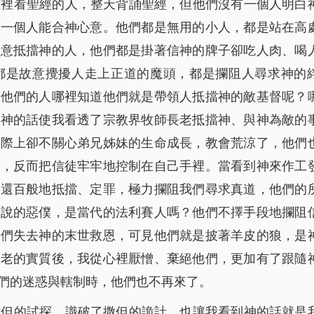
堂裡看聖經的人，整天背誦聖經，但他們沒有一個人明白
有一個人能合神心意。他們都是無用的小人，都是站在高
故意抵擋神的人，他們都是掛著信神的牌子卻吃人肉、喝
都是故意攪擾人走上正道的魔頭，都是攔阻人尋求神的
隨他們的人哪裡知道他們就是帶領人抵擋神的敵基督呢？
」神的話使我看透了宗教界牧師長老抵擋神、與神為敵的
實際上卻不關心弟兄姊妹的生命成長，教會荒涼了，他們
會，反而把信徒牢牢地控制在自己手裡。當看到神來作工
，還百般地抵擋、定罪，極力攔阻我們尋求真道，他們的
所說的惡僕，是當代的法利賽人嗎？他們不擇手段地攔阻
我們失去神的末世救恩，可見他們就是披著羊皮的狼，是
長老的實質後，我從心裡厭憎、棄絕他們，更加有了跟隨
們的迷惑與轄制時，他們也不再來了。
撒但的試探，識破了撒但的詭計，也讓我看到神的話就是