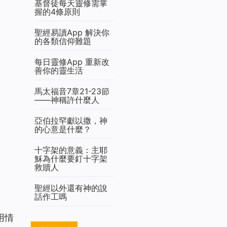
基督徒每天靈修需掌
握的4條原則
聖經易讀App 解決你
的各類信仰難題
每日靈修App 重新改
善你的靈生活
馬太福音7章21-23節
——神稱許什麼人
亞伯拉罕獻以撒，神
的心意是什麼？
十字架的意義：主耶
穌為什麼要釘十字架
救贖人
聖經以外還有神的說
話作工嗎
用情