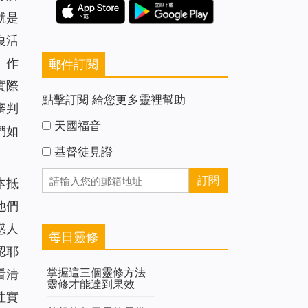
就是
復活
、作
郵件訂閱
實際
點擊訂閱 給您更多靈裡幫助
審判
天國福音
們如
基督徒見證
本抵
他們
惑人
每日靈修
認耶
掌握這三個靈修方法
看清
靈修才能達到果效
性實