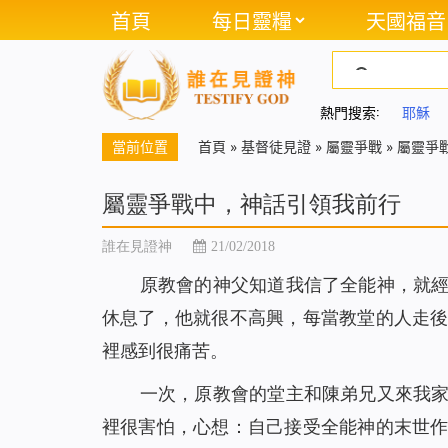
首頁
每日靈糧
天國福音
熱門搜索:
耶穌
當前位置
首頁
»
基督徒見證
»
屬靈爭戰
»
屬靈爭
屬靈爭戰中，神話引領我前行
誰在見證神
21/02/2018
原
教會
的神父知道我信了全能神，就
休息了，他就很不高興，每當教堂的人走
裡感到很痛苦。
一次，原教會的堂主和陳弟兄又來我
裡很害怕，心想：自己接受全能神的末世