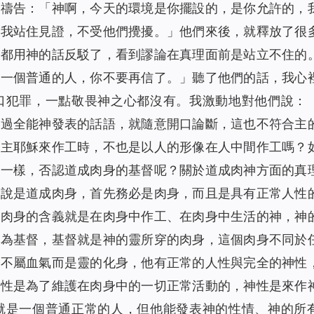
神禱告：「神啊，今天的環境是你擺設的，是你允許的，
守我站住見證，不受他們攪擾。」他們來後，就釋放了很
我都用神的話反駁了，看到謬論在真理面前是站立不住的
是一個普通的人，你不要再信了。」聽了他們的話，我心
口犯罪，一點敬畏神之心都沒有。我激動地對他們說：
察過全能神發表的話語，就隨意開口論斷，這也不符合主
初主耶穌來作工時，不也是以人的形像在人中間作工嗎？
人一樣，否認道成肉身的基督呢？關於道成肉神方面的真
既說是道成肉身，首先務必是肉身，而且是具有正常人性
的肉身的含義就是在肉身中作工、在肉身中生活的神，神
稱為基督，基督就是神的靈所穿的肉身，這個肉身不同於
督不屬血氣而是靈的化身，他有正常的人性與完全的神性
人性是為了維護在肉身中的一切正常活動的，神性是來作
就是一個普通正常的人，但他能發表神的性情、神的所