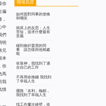
職場見證
看你
走偏
如何面對同事的使喚
和嘲笑
後，
心中
病床上的反思：人生
苦短，追求什麼最有
我們
意義
明明
碰到偷奸耍滑的同
事 該怎樣與他相處
弟兄
呢
根本
依靠神，我找到了適
，你
合自己的工作
色馬
不再用命換錢 我找到
了幸福人生
前我
氣憤
擺脫「名利」枷鎖，
我找到了幸福人生
找工作屢次碰壁，依