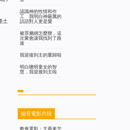
認識神的性情和作
工 我明白神嚴厲的
塵土
話語對人更是愛
被罪捆綁怎麼辦，這
次聚會讓我找到了路
途
我迎接到主的重歸啦
明白聰明童女的智
慧，我迎接到主啦
福音電影片段
教會電影：主再來怎