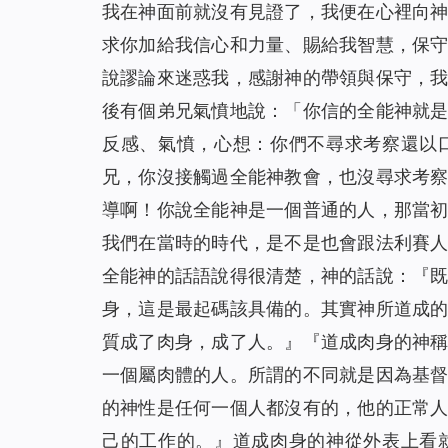
我在神面前就沒有見證了，我便在心裡向
求你加給我信心和力量、賜給我智慧，保
說謬論來迷惑我，感謝神的帶領與保守，
後有個弟兄氣憤地說：「你信的全能神就
反感、氣憤，心想：你們不尋求考察還以
兄，你沒接觸過全能神教會，也沒尋求考
導啊！你說全能神是一個普通的人，那當
我們在當時的時代，是不是也會跟法利賽
全能神的話語說得很清楚，神的話說：『
身，這是最起碼該具備的。其實神所道成
質成了肉身，成了人。
』『
道成肉身的神
一個屬肉體的人。所謂的不同就是因為基
的神性是任何一個人都沒有的，他的正常
己的工作的。
』道成肉身的神從外表上看