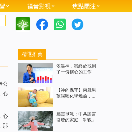
習
福音影視
焦點關注
精選推薦
依靠神，我終於找到
了一份稱心的工作
老公
【神的保守】兩歲男
，心
孩誤喝化學燒鹼，食
道重度燒後傷奇妙痊
屬靈爭戰：中共謠言
，心
引發的家庭「爭戰」
，那