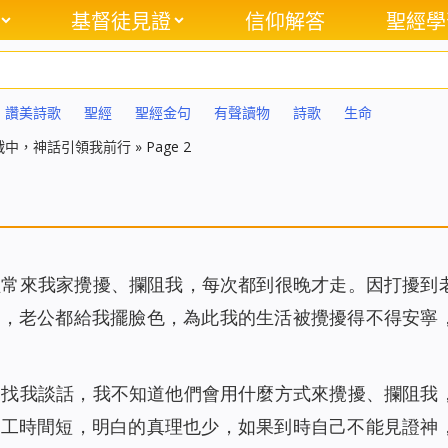
基督徒見證
信仰解答
聖經學
讚美詩歌
聖經
聖經金句
有聲讀物
詩歌
生命
戰中，神話引領我前行
»
Page 2
經常來我家攪擾、攔阻我，每次都到很晚才走。因打擾到
後，老公都給我擺臉色，為此我的生活被攪擾得不得安寧
家找我談話，我不知道他們會用什麼方式來攪擾、攔阻我
作工時間短，明白的真理也少，如果到時自己不能見證神