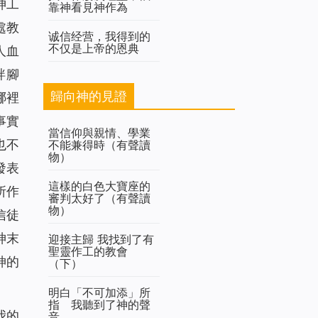
神工
靠神看見神作為
處教
诚信经营，我得到的
不仅是上帝的恩典
人血
絆腳
歸向神的見證
哪裡
事實
當信仰與親情、學業
也不
不能兼得時（有聲讀
物）
發表
這樣的白色大寶座的
所作
審判太好了（有聲讀
物）
信徒
神末
迎接主歸 我找到了有
聖靈作工的教會
神的
（下）
明白「不可加添」所
指 我聽到了神的聲
我的
音