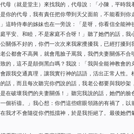
的代母（就是堂主）來找我的，代母說：「小陳，平時我
我是你的代母，我有責任把你帶到天父面前，不能看到你
。」這時侍奉的姊妹也在一旁說：「是呀，你看信全能神
家庭平安、和睦，不是家庭不合呀！」聽了她們的話，我
老公關係不好的，你們一次次來我家攪擾我，已經打擾到
我老公都會不高興，就會甩臉子罵我，我們夫妻關係不合
導致的，這不是顛倒黑白嗎？我說：「我與全能神教會的
都會跟我交通真理，讓我實行神的話語，活出正常人性。
裂的話，而且每次聽完你們說的話，我老公都要與我吵架
就是在破壞我們的夫妻關係！」聽完我說的話，她們的臉
作一個祈禱。」我心想：你們這些瞎眼領路的有禍了，以
現在我才不會隨從你們抵擋神，於是我拒絕了。最後她們