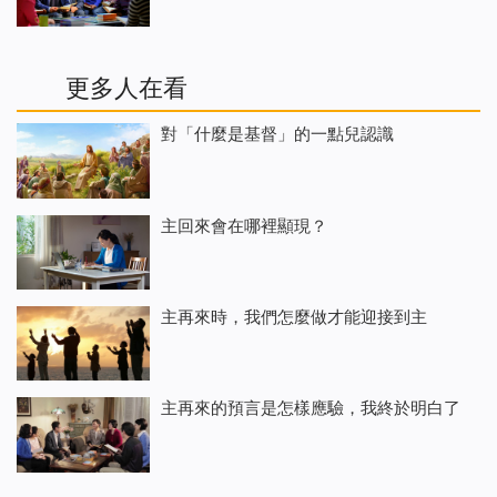
更多人在看
對「什麼是基督」的一點兒認識
主回來會在哪裡顯現？
主再來時，我們怎麼做才能迎接到主
主再來的預言是怎樣應驗，我終於明白了