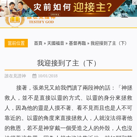
首頁
每日靈糧
天國福音
基督徒見證
信仰解答
聖經
當前位置
首頁
»
天國福音
»
基督再臨
»
我迎接到了主（下）
我迎接到了主（下）
誰在見證神
10/01/2018
接著，張弟兄又給我們讀了兩段神的話：「
神拯
救人，並不是直接以靈的方式、以靈的身分來拯救
人，因為他的靈是人摸不著、看不見而且也是人不可
靠近的。以靈的角度來直接拯救人，人就沒法得著他
的救恩，若不是神穿戴一個受造之人的外殼，人也沒