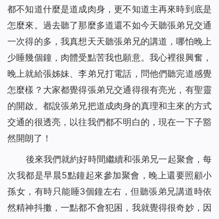
都不知道什麼是道成肉身，更不知道主再來時到底是
怎麼來。過去聽了那麼多道還不如今天聽張弟兄交通
一次得的多，我真想天天聽張弟兄的講道，哪怕晚上
少睡幾個鐘，肉體受點苦我也願意。我心裡很興奮，
晚上就給張姊妹、李弟兄打電話，問他們聽完道感覺
怎麼樣？大家都覺得張弟兄交通得很有亮光，有聖靈
的開啟。都說張弟兄把道成肉身的真理和主來的方式
交通的很透亮，以往我們都不明白的，現在一下子豁
然開朗了！
後來我們就約好時間繼續和張弟兄一起聚會，每
次我都是早晨5點鐘起來參加聚會，晚上還要照顧小
孫女，有時只能睡3個鐘左右，但聽張弟兄講道時依
然精神抖擻，一點都不會犯困，我就覺得很奇妙，因