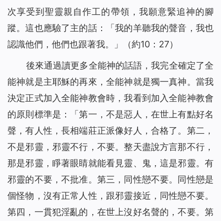
次享受到聖靈親自作工的帶領，我願意緊追神的腳
蹤。這也應驗了主的話：「
我的羊聽我的聲音，我也
認識他們，他們也跟著我。
」（約10：27）
後來通過讀更多全能神的話語，我完全確定了全
能神就是主耶穌的再來，全能神就是獨一真神。當我
決定正式加入全能神教會時，我看到加入全能神教會
的原則標準是：「第一，不是惡人，在世上有點好名
聲，有人性，長相端莊正派像好人，合格了。第二，
不是邪靈，邪靈不行，不要。整天盡說方言那不行，
那是邪靈，睜著眼睛就能看見靈、鬼，這是邪靈。有
邪靈的不要，不批准。第三，同性戀不要。同性戀是
個怪物，沒有正常人性，跟邪靈接近，同性戀不要。
第四，一貫犯淫亂的，在世上沒好名聲的，不要。第