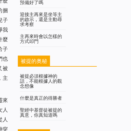
什麼
預備好了嗎
的捆
迎接主再來是坐等主
的啟示，還是主動尋
兒子
求考察
淨我
主再來時會以怎樣的
什麼
方式叩門
給子
們也
被提的奥秘
又被
被提必須根據神的
，主
話，不能根據人的觀
念想像
什麼是真正的得勝者
靈來
女人
聖經中基督徒被提的
真意，你真知道嗎
從人
神穿