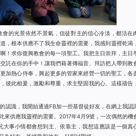
教會的光景依然不景氣，信徒對主的信心冷淡，都活在
的道，根本供應不了我生命靈裡的需要，我感到靈裡乾渴
主啊！求你復興教會的每一項聖工。我把主日崇拜，主日
都交託在你的手中！讓我們藉著傳福音、拜訪把人帶到教
，更加熱心侍奉，興起更多的管家來經營一切的聖工，各
心，彼此相爰，激勵和尊重，求主堅固我的心。這樣禱告
的認識，我開始通過FB加一些基督徒好友，在網上我認
來供應我靈裡的需要。2017年4月9號，一次偶然的機
弟兄大事小情都會想到主、依靠主，我想這應該是一個真