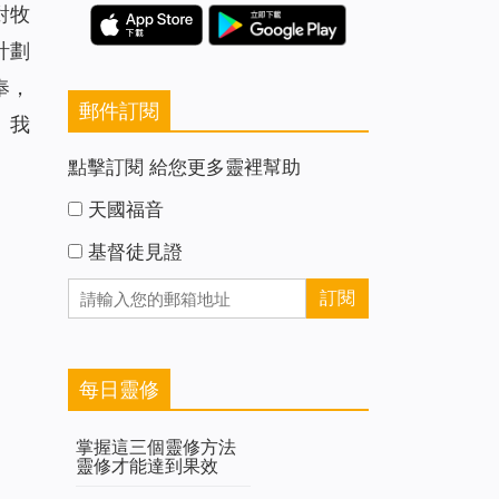
對牧
計劃
奉，
郵件訂閱
。我
點擊訂閱 給您更多靈裡幫助
天國福音
基督徒見證
每日靈修
掌握這三個靈修方法
靈修才能達到果效