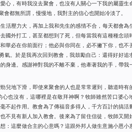
的愛心，有時我沒去聚會，也沒有人關心一下我的屬靈生
聚會都無所謂，慢慢地，我對主的信心也開始冷淡了。
因生活壓力大，再加上我和先生的感情不合，每天都會為
人去國外打工，甚至都想到了死，但每當我有這種種念頭
耶和華必在你前面行；他必與你同在，必不撇下你，也不
的勇氣。於是我再次回到教會，我鼓勵自己：還得好好追
我的身邊。感謝神對我的不離不棄，他牽著我的手，帶我
個勁兒地下滑，即使來聚會的人也是常常遲到，聽道時有
的心也沒有，這哪裡是在敬拜神啊？牧師雖然苦口婆心
絲毫不起作用。教會為了傳福音多得人，千方百計的搞活
樣也不見有新人加入教會。後來為了留住信徒，牧師又開
常想：這麼做合主的心意嗎？這跟外邦人做生意施小恩小