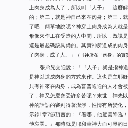
上肉身成為人了，所以叫『人子』，這麼
的；第二，就是神自己來在肉身；第三，
了吧！簡單地說呢？神穿上肉身成為人就
形像來作工在受造的人中間，所以，既說
這是最起碼該具備的。其實神所道成的肉
了肉身，成了人。
」
（《神所在「肉身」的實
張弟兄交通說：「『人子』就是指神
是神以道成肉身的方式來作。這也是主耶
只有神來在肉身，成為普普通通的人才會
了，神又怎麼會受許多苦呢？末世，神先
神的話語的審判得著潔淨，性情有所變化
示錄1章7節預言的：『
看哪，他駕雲降臨
他哀哭。
』那時就是耶和華神大而可畏的