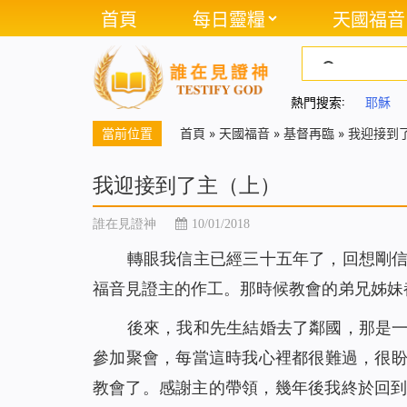
首頁
每日靈糧
天國福音
熱門搜索:
耶穌
當前位置
首頁
»
天國福音
»
基督再臨
»
我迎接到
我迎接到了主（上）
誰在見證神
10/01/2018
轉眼我信主已經三十五年了，回想剛
福音見證主的作工。那時候教會的弟兄姊妹
後來，我和先生結婚去了鄰國，那是
參加聚會，每當這時我心裡都很難過，很
教會了。感謝主的帶領，幾年後我終於回