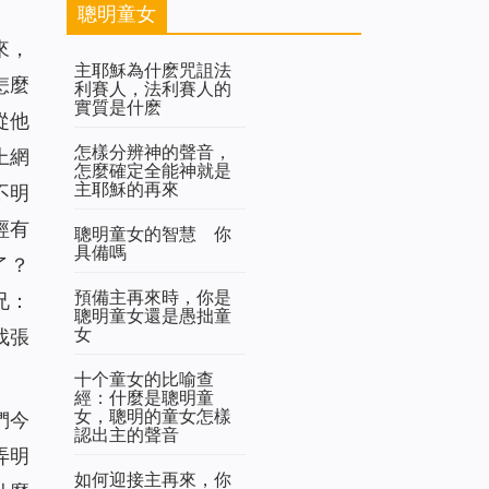
聰明童女
來，
主耶穌為什麽咒詛法
怎麼
利賽人，法利賽人的
實質是什麽
從他
怎樣分辨神的聲音，
上網
怎麼確定全能神就是
主耶穌的再來
不明
經有
聰明童女的智慧 你
具備嗎
了？
預備主再來時，你是
兄：
聰明童女還是愚拙童
女
找張
十个童女的比喻查
經：什麼是聰明童
女，聰明的童女怎樣
們今
認出主的聲音
弄明
如何迎接主再來，你