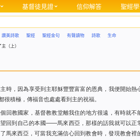
基督徒見證
信仰解答
聖經學
讚美詩歌
聖經
聖經金句
有聲讀物
詩歌
生命
了主（上）
信主時，因為享受到主耶穌豐豐富富的恩典，我便開始熱
都很積極，傳福音也處處看到主的祝福。
一個回教國家，基督教教堂離我住的地方很遠，有時就不
盼望回到自己的本國——馬來西亞，那樣的話我就可以正
到了馬來西亞，可當我充滿信心回到教會時，發現教會裡