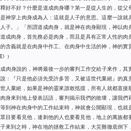
解釋好不好？什麼是道成肉身哪？第一是從人生的，從父
就是神穿上肉身成為人：這就是人子的意思。這麼一說就
是人子。」「
所謂道成肉身，就是神在肉身顯現，神以肉
是道成肉身，首先務必是肉身，而且是具有正常人性的肉
身的含義就是在肉身中作工、在肉身中生活的神，神的實
質》）
道成肉身說的，神將最後一步的審判工作交給子來作，其
穌說：『
只是他必須先受許多苦，又被這世代棄絕
』的真
被世人棄絕，如果是神的靈來誰敢抵擋，所有人就都直接
以肉身來到地上發表話語，審判揭示我們的敗壞，讓我們
，等到神在肉身中的工作結束時，神就會公開顯現，也就
！眾目要看見他，連刺他的人也要看見他，地上的萬族都
日子來到之時，神在地的拯救工作結束，大災難徹底倒下