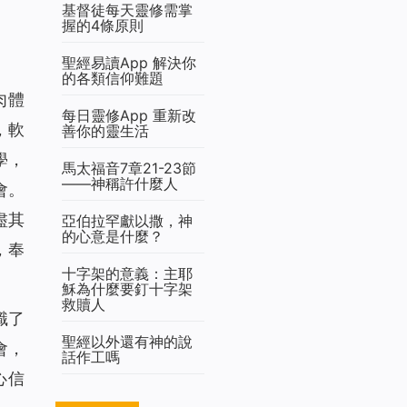
基督徒每天靈修需掌
握的4條原則
聖經易讀App 解決你
的各類信仰難題
肉體
每日靈修App 重新改
，軟
善你的靈生活
學，
馬太福音7章21-23節
——神稱許什麼人
會。
盡其
亞伯拉罕獻以撒，神
的心意是什麼？
，奉
十字架的意義：主耶
穌為什麼要釘十字架
救贖人
識了
聖經以外還有神的說
會，
話作工嗎
心信