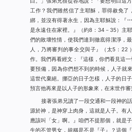
白。」張弟兄很從容地說：「要想明白這
工作？我們雖然信了主耶穌，罪得赦免了
綁，並沒有得著永生，因為主耶穌說：『
是永遠住在家裡。
』（約8：34－35）
們的敗壞性情，使我們達到徹底得潔淨，
人，乃將審判的事全交與子
』（太5：2
作。我們再看經文：『
這樣，你們看見這一
要預備，因為你們想不到的時候，人子就
這世代棄絕。挪亞的日子怎樣，人子的日子
預言他再來是以人子的形象來，在末世作審
接著張弟兄讀了一段交通和一段神的
源於神，是神穿上肉身，這就是人子。有
應該叫「女」啊。』咱們不提那個，就是
生的不管男女，統稱是不是『子』？這個