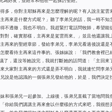
兄為好友，並經常和他在一起探討聖經。
懂得多，你對主耶穌再來是怎麼理解的呢？有人說主駕雲
得主再來是什麼方式呢？」聽了李弟兄的話，我一時不知
講得不透徹，我也不明白。我趕緊打電話問牧師，希望能
對對對，確實那樣，主再來是駕雲而來。」並且他還讓我
言主再來的聖經章節，發給李弟兄，李弟兄看過後說還是
是怎麼看待主再來這件事的。張姊妹說：「我們教會裡已
思議了，還沒等她說完，我就打斷她的話問道：「主回來
後來大家對主再來的方式還是弄不明白，我就連忙問李弟
弟兄說是他認識的一個張弟兄發給他的，於是，我們決定
姊妹和張弟兄一起參加。上線後，張弟兄直截了當地問我
：「你給我們講講主再來會以什麼樣的方式來吧，我很想