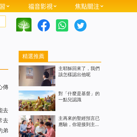
習
福音影視
焦點關注
精選推薦
主耶穌回來了，我們
該怎樣認出他呢
心傳
對「什麼是基督」的
一點兒認識
能去
主再來的聖經預言已
常去
應驗，你迎接到主了
的弟
嗎