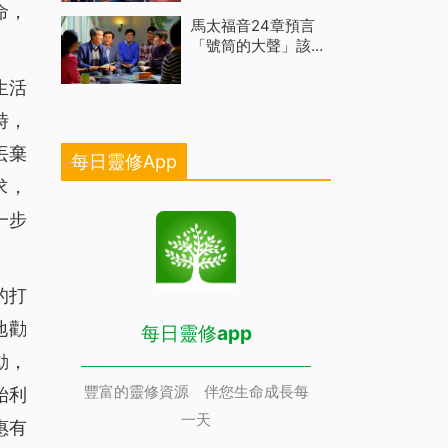
命，
馬太福音24章預言
「號筒的大聲」該如
何理解
生活
時，
丟棄
每日靈修App
求，
一步
的打
地勸
每日靈修app
動，
豐富的靈修資源 伴您生命成長每
始利
一天
惠有