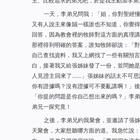
主、比較追求的弟兄吧，於是我主動加李弟
一天，李弟兄問我：「姐，你對聖經
又有人說主來像賊一樣誰也不知道，你覺
回答，因為教會裡的牧師對這方面的真理
那裡得到明確的答案，誰知牧師卻說：「
自己查找資料，我又上網找了一些有關預
白，接著我又給張姊妹發了一份，並問她
人見證主回來了……」張姊妹的話太不可
你有證據嗎？沒有證據可不要亂講啊！」
「你提的問題是你自己想出來的嗎？」李
弟兄一探究竟！
之後，李弟兄約我聚會，並邀請了張
天聚會，大家想聽哪方面的道。我急忙說