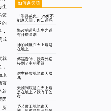
如何進天國
母生
具體
「罪得赦免」 為何不
能進天國，你知道嗎
身的
悔改的道和永生之道
身，
有什麼區別
質成
神的國度在天上還是
在地上
實就
傳福音時，我意外迎
接到了主的重歸
意，
信主得救就能進天國
順服
嗎
藉著
天國到底是在天上還
是啟
是在地上？我有了答
案
要因
勞苦做工就能進天
，所
國，原來是觀念想像