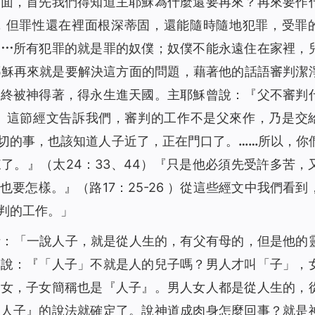
方面，首先我們得知道主耶穌為什麼還要再來？再來要作
，但罪性還在裡面根深蒂固，還能隨時隨地犯罪，受罪
⋯⋯所有犯罪的就是罪的奴僕；奴僕不能永遠住在家裡，
主耶穌再來就是要解決這方面的問題，藉著他的話語審判潔
最終被神得著，得永生進天國。主耶穌曾說：『
父不審判
2 ）這節經文告訴我們，審判的工作不是父來作，乃是交
切的事，也該知道人子近了，正在門口了。……所以，你
來了。
』（太24：33、44）『
只是他必須先受許多苦，
也要怎樣。
』（路17：25-26 ）從這些經文中我們看到
判的工作。」
話：「一說人子，就是從人生的，有父有母的，但是他的
人說：『「人子」不就是人的兒子嗎？男人才叫「子」，
子女，子女簡稱也是『人子』。男人女人都是從人生的，
『人子』的說法就確定了。說神道成肉身怎麼回事？就是