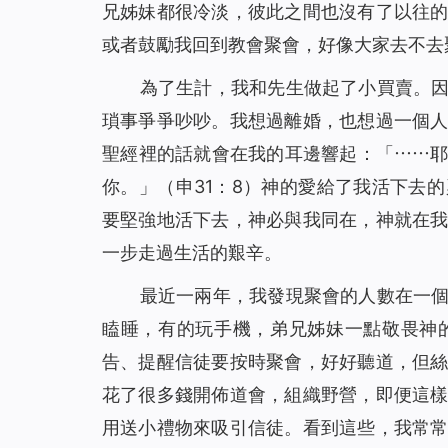
兄姊妹都很冷淡，彼此之間也沒有了以往
或者鼓勵我回到教會聚會，好像大家去不去
為了生計，我和先生做起了小買賣。
瑣事爭爭吵吵。我想過離婚，也想過一個
聖經裡的話就會在我的耳邊響起：「⋯⋯
你。」（申31：8）神的愛給了我活下去
要堅強地活下去，神必與我同在，神就在
一步走過生活的艱辛。
最近一兩年，我發現聚會的人數在一
瞌睡，有的玩手機，弟兄姊妹一點敬畏神
告、提醒信徒要按時聚會，好好聽道，但
花了很多錢開佈道會，組織野營，即便這
用送小禮物來吸引信徒。看到這些，我常