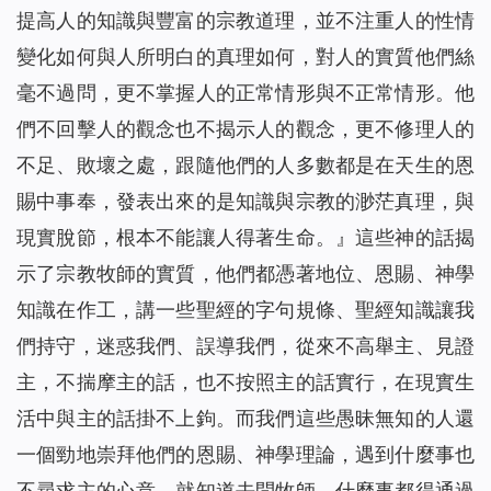
提高人的知識與豐富的宗教道理，並不注重人的性情
變化如何與人所明白的真理如何，對人的實質他們絲
毫不過問，更不掌握人的正常情形與不正常情形。他
們不回擊人的觀念也不揭示人的觀念，更不修理人的
不足、敗壞之處，跟隨他們的人多數都是在天生的恩
賜中事奉，發表出來的是知識與宗教的渺茫真理，與
現實脫節，根本不能讓人得著生命。
』這些神的話揭
示了宗教牧師的實質，他們都憑著地位、恩賜、神學
知識在作工，講一些聖經的字句規條、聖經知識讓我
們持守，迷惑我們、誤導我們，從來不高舉主、見證
主，不揣摩主的話，也不按照主的話實行，在現實生
活中與主的話掛不上鉤。而我們這些愚昧無知的人還
一個勁地崇拜他們的恩賜、神學理論，遇到什麼事也
不尋求主的心意，就知道去問牧師，什麼事都得通過