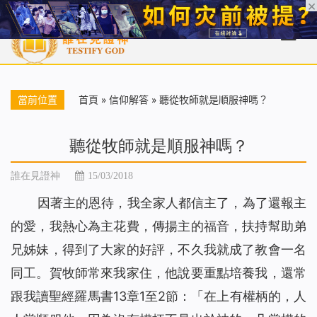
首頁
每日靈糧
天國福音
基督徒見證
信仰解答
聖經
當前位置
首頁
»
信仰解答
»
聽從牧師就是順服神嗎？
聽從牧師就是順服神嗎？
誰在見證神
15/03/2018
因著主的恩待，我全家人都信主了，為了還報主
的愛，我熱心為主花費，傳揚主的福音，扶持幫助弟
兄姊妹，得到了大家的好評，不久我就成了教會一名
同工。賀牧師常來我家住，他說要重點培養我，還常
跟我讀聖經羅馬書13章1至2節：「在上有權柄的，人