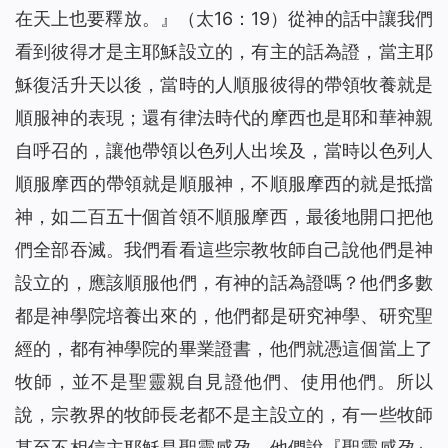
在天上也要釋放。
』（太16：19）從神的話中讓我們
看到彼得才是主耶穌設立的，有主的話為證，當主耶
穌復活升天以後，當時的人順服彼得的帶領牧養就是
順服神的表現；還有律法時代的摩西也是耶和華神親
自呼召的，讓他帶領以色列人出埃及，當時以色列人
順服摩西的帶領就是順服神，不順服摩西的就是抵擋
神，如二百五十個首領不順服摩西，最後地開口把他
們全部吞滅。我們看看這些宗教牧師自己說他們是神
設立的，應該順服他們，有神的話為證嗎？他們多數
都是神學院培養出來的，他們都是研究神學、研究聖
經的，都有神學院的畢業證書，他們就憑這個當上了
牧師，並不是聖靈親自見證他們、使用他們。所以
說，宗教界的牧師長老都不是主設立的，有一些牧師
甚至不相信主耶穌是聖靈感孕，他們說『聖靈感孕』