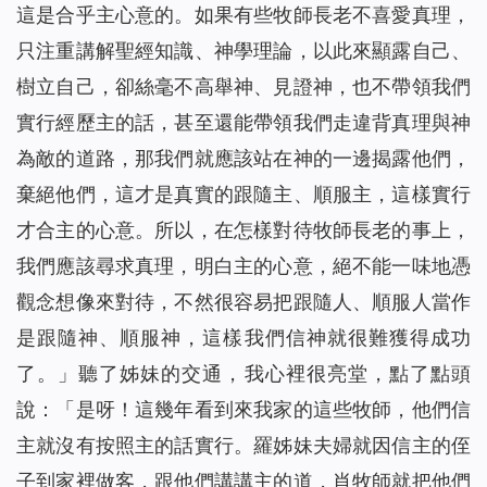
這是合乎主心意的。如果有些牧師長老不喜愛真理，
只注重講解聖經知識、神學理論，以此來顯露自己、
樹立自己，卻絲毫不高舉神、見證神，也不帶領我們
實行經歷主的話，甚至還能帶領我們走違背真理與神
為敵的道路，那我們就應該站在神的一邊揭露他們，
棄絕他們，這才是真實的跟隨主、順服主，這樣實行
才合主的心意。所以，在怎樣對待牧師長老的事上，
我們應該尋求真理，明白主的心意，絕不能一味地憑
觀念想像來對待，不然很容易把跟隨人、順服人當作
是跟隨神、順服神，這樣我們信神就很難獲得成功
了。」聽了姊妹的交通，我心裡很亮堂，點了點頭
說：「是呀！這幾年看到來我家的這些牧師，他們信
主就沒有按照主的話實行。羅姊妹夫婦就因信主的侄
子到家裡做客，跟他們講講主的道，肖牧師就把他們