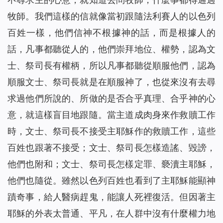
牧師。我們這樣的信就像當初跟隨法利賽人的以色列
百姓一樣，他們信神不根據神的話，而是根據人的
話，凡事都聽從人的，他們崇拜地位、權勢，認為文
士、祭司長有權柄，所以凡事都聽從順服他們，認為
順服文士、祭司長就是在順服神了，也從來沒有去尋
求過他們所說的、所做的是否合乎真理、合乎神的心
意，就這樣盲目地跟隨。當主道成肉身來作救贖工作
時，文士、祭司長不接受主耶穌作的救贖工作，這些
百姓也跟著不接受；文士、祭司長怎樣造謠、毀謗，
他們也附和；文士、祭司長怎樣定罪、褻瀆主耶穌，
他們也隨從。雖然以色列百姓也看到了主耶穌能顯神
蹟奇事，給人醫病趕鬼，能讓人死裡復活。但因著主
耶穌的外表太普通、平凡，在人群中沒有什麼權力地