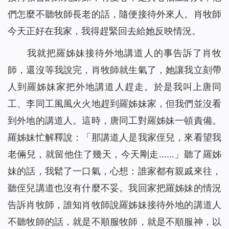
們怎麼不聽牧師長老的話，隨便接待外來人。肖牧師
今天正好在我家，我得趕緊回去給她反映情況。
我就把羅姊妹接待外地講道人的事告訴了肖牧
師，還沒等我說完，肖牧師就生氣了，她讓我立刻帶
人到羅姊妹家把外地講道人趕走。於是我叫上唐同
工、李同工風風火火地趕到羅姊妹家，但我們並沒看
到外地的講道人。這時，唐同工對羅姊妹一頓責備。
羅姊妹忙解釋說：「那講道人是我家侄兒，來看望我
老倆兒，就留他住了幾天，今天剛走……」聽了羅姊
妹的話，我鬆了一口氣，心想：誰家都有親戚來往，
聽侄兒講道也沒有什麼不妥。我回家把羅姊妹的情況
告訴肖牧師，誰知肖牧師說羅姊妹接待外地的講道人
不聽牧師的話，就是不順服牧師，就是不順服神，以