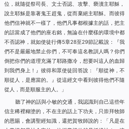
位，就隨從祭司長、文士否認、攻擊、褻瀆主耶穌，
說主耶穌是靠著鬼王趕鬼，從而棄絕主耶穌。而彼得
他們信神就不一樣了，他們凡事都根據主的話，把主
的話當成了他們的座右銘，無論在什麼樣的環境中都
不否認神，就如使徒行傳5章28至29節記載說：『我
們不是嚴嚴地禁止你們，不可奉這名教訓人嗎？你們
倒把你們的道理充滿了耶路撒冷，想要叫這人的血歸
到我們身上！』彼得和眾使徒回答說：『順從神，不
順從人，是應當的。』從這經文中看到彼得他們不隨
從人，而是順服主的人。」
聽了神的話與小敏的交通，我認識到自己這些年
信主稀裡糊塗的，不在主的話上下功夫，只崇拜牧師
的恩賜，會講聖經知識，還把賀牧師說的：「凡是在