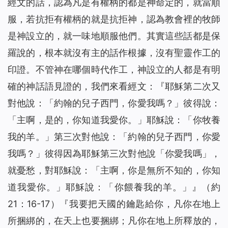
經文的話，認為凡是有權柄的都是神命定的，就當順
服，若抗拒有權柄的就是抗拒神，認為教會裡的牧師
是神設立的，就一味地順服他們。其實這些話都是保
羅說的，根本就沒有主的話作根據，沒有聖靈作工的
印證。不管神在哪個時代作工，神設立的人都是有明
確的神話語見證的，我們來看經文：『耶穌第二次又
對他說：「
約翰的兒子西門，你愛我嗎？
」彼得說：
「主啊，是的，你知道我愛你。」耶穌說：「
你牧養
我的羊。
」第三次對他說：「
約翰的兒子西門，你愛
我嗎？
」彼得因為耶穌第三次對他說「
你愛我嗎
」，
就憂愁，對耶穌說：「主啊，你是無所不知的，你知
道我愛你。」耶穌說：「
你餵養我的羊。
」』（約
21：16-17）『
我要把天國的鑰匙給你，凡你在地上
所捆綁的，在天上也要捆綁；凡你在地上所釋放的，