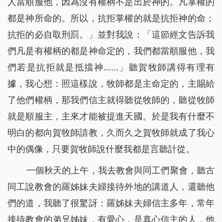
人當順服他，因為沒有權柄不是出於神的。凡掌權的
都是神所命的。所以，抗拒掌權的就是抗拒神的命；
抗拒的必自取刑罰。」並對我說：「這節經文告訴我
們凡是有權柄的都是神命定的，我們都當順服他，我
們若是抗拒就是抵擋神……」聽賀牧師講得有理有
據，我心想：照這樣說，牧師都是主命定的，主賜給
了他們權柄，那我們信主就得聽從牧師的，聽從牧師
就是順服主，主來才能被提進天國。於是我有什麼不
明白的都向賀牧師請教，久而久之賀牧師就成了我心
中的偶像，只要賀牧師說什麼我都是言聽計從。
一個秋天的上午，我去教會與同工們聚會，聽古
同工說教會的羅姊妹夫婦接待外地的講道人，還聽他
們的道，我聽了很驚訝：羅姊妹夫婦信主多年，常年
接待教會的弟兄姊妹，有愛心，是真心信主的人，他