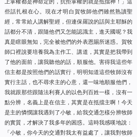
上掌權都是神命定的，抗拒掌權的就是抵擋神！」這
些話扎根在心。現在才明白賀牧師他們雖然熟讀聖
經，常常給人講解聖經，但連保羅說的話與主耶穌的
話都分不清，跟隨他們又怎能認識主，進天國呢？我
真是瞎眼無知，完全被他們的外表恩賜所迷惑。賀牧
師口裡說要培養我為主作工、講道，其實是把我帶到
了他的面前，讓我聽他的話，順服他。害得我這些年
信主都是按照他們的話實行，明明知道這些牧師沒有
實行主話，也不尋求主的心意，還一味地順服他們，
我就跟那些跟隨法利賽人的以色列百姓一樣，沒有一
點分辨，名義上是在信主，其實是在抵擋主啊！今天
是主的憐憫讓我遇到了小敏，給我交通怎樣分辨牧師
的實質，才解決了我多年的困惑。這時我感嘆地說：
「小敏，你今天的交通對我太有益處了，讓我對牧師