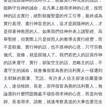
要是指跟隨神的現時作工，順服實行神現實的說話，
能夠守住神的誡命，在凡事上都尋求神的心意，按照
神的話去實行，絕對順服聖靈的作工引導，最終成為
實行真理、遵行神旨意的人，這才是跟隨神的人，才
是得著神救恩的人。如果我們信神外表上讀聖經、高
舉聖經，但實際上只是按照人的教導去實行經歷，而
不是順服、實行神的話，也不摸神的心意，只守宗教
儀式、規條，就是跟隨人了。我們若把人的話當作神
的話來遵守、實行，卻架空主的話、忽略主的話，不
遵守主的誡命，就會像假冒為善的法利賽人一樣遭到
主耶穌的厭棄、咒詛。有許多人信主卻迷信屬靈偉
人，迷信牧師、長老，崇拜假冒為善的法利賽人，無
論遇到什麼問題難處不禱告尋求神的心意，而是向牧
師、長老尋求、請教，就連考察真道的大事也要完全