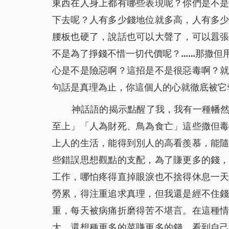
東西在人身上都有哪些表現呢？你們是不
下去呢？人有多少錢地位就多高，人有多
腰板也硬了，說話也可以大聲了，可以囂
不是為了掙錢不惜一切代價呢？……那撒但
心是不是險惡啊？這招是不是很惡毒啊？
句話是真理為止，你這個人的心就徹底被它
神話語的揭示點醒了我，我有一種幡
至上」「人為財死、鳥為食亡」這些撒但
上人的生活，能得到別人的高看羨慕，能
些錯誤思想觀點的支配，為了賺更多的錢
工作，哪怕疼得直掉眼淚也不捨得休息一
勞累，得注重追求真理，但我還是經不住
重，每天被病痛折磨得苦不堪言。在這種
大，還想種更多的菜賺更多的錢。看到自