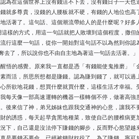
是認為在這個世界上沒有錢活不下去，沒有錢日子一天也
少錢就多尊貴，沒錢的人腰板就不硬，有錢的人地位也高
張地活著了。這句話、這個潮流帶給人的是什麼呢？好多
用這樣的方式，用這一句話就把人敗壞到這個程度，撒但
就流行這麼一句話，從你一開始對這句話不以為然到你認
奪去了，所以說你也不由自主地為著這一句話去活著。
」
然醒悟的感覺。原來我一直都是憑「有錢能使鬼推磨」「
毒素
而活，所思所想都是賺錢。認為賺到錢了，就可以過
隨心所欲地花錢，想買什麼就買什麼，這樣生活才幸福。
，我每天像一部高速運轉的機器一樣轉個不停，做著高強
天。後來信了神，弟兄姊妹也跟我交通神的心意，讓我不
錢財的誘惑，每天起早貪黑地種菜，致使自己的腰椎病更
情況下，自己還是沒法停下賺錢的腳步，反而野心慾望越
己真是要錢不要命，已經被錢財奴役了，為了賺錢，寧可