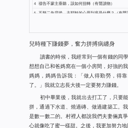
禱告不蒙主垂聽，該如何扭轉（有聲讀物）
4
五餅二魚背後，主耶穌的心思到底是什麼？（有聲
5
你知道主耶穌復活顯現的更深意義嗎？（有聲讀物
6
對聖經的這種觀念，讓我險些錯過主的再來（有聲
7
我終於明白了什麼才是有意義的人生（有聲讀物）
8
兒時種下賺錢夢，奮力拼搏病纏身
解決禱告中的3個問題，我們的禱告才能蒙主垂聽
9
讀書的時候，我經常到一個有錢的同
注重神的聲音才能迎接到主重歸（有聲讀物）
10
想想自己和爸媽窩在一個小房間，好強的
識破撒但詭計後，聚會親近神我不再缺席（有聲
11
媽媽，媽媽告訴我：「做人得勤勞，得靠
與其昧著良心工作 不如做誠實人大膽地說NO（
12
了。」我就立志長大後一定要努力賺錢。
聖經中得救與進天國其實是兩碼事（有聲讀物）
13
初中畢業後，我就出去打工了，只要
依靠神，收穫的不只是工作（有聲讀物）
14
拼，通過下水道、燒過磚、做過建築工。
身患淋巴癌，是神將我從死亡邊緣救回（有聲讀
15
是數一數二的。村裡人都說我們夫妻倆真
聖經裡的話都是神默示的嗎
16
心就像吃了蜜一樣甜。之後，我更加努力地
神的拯救，使我脫離了「巫醫」的苦害（有聲讀
17