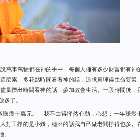
1715
00:00
）
1446
13:35
）
1458
00:00
1527
24:10
聲讀物）
2049
14:37
聲讀物）
2059
12:30
1524
19:41
通說萬事萬物都在神的手中，每個人擁有多少財富都有神
有聲讀物）
1801
15:41
得這麼累，多花點時間看看神的話，追求真理得生命要緊
1683
16:00
就儘量擠出時間看神的話，參加教會生活。一段時間後，
1609
16:32
放多了。
讀物）
1602
12:29
能賺幾十萬元。」我不由得怦然心動，心想：一年賺幾
2380
10:48
別人打工掙的是小錢，種菜的話我自己做老闆掙得也多。
1395
14:24
地。
1658
00:00