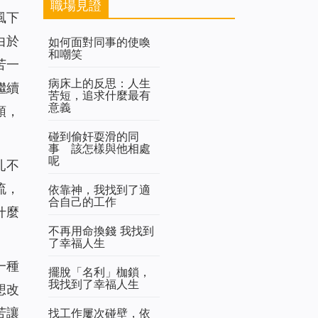
職場見證
風下
由於
如何面對同事的使喚
和嘲笑
苦一
病床上的反思：人生
繼續
苦短，追求什麼最有
意義
頭，
碰到偷奸耍滑的同
事 該怎樣與他相處
呢
亂不
流，
依靠神，我找到了適
合自己的工作
什麼
不再用命換錢 我找到
了幸福人生
一種
擺脫「名利」枷鎖，
我找到了幸福人生
想改
苦讓
找工作屢次碰壁，依