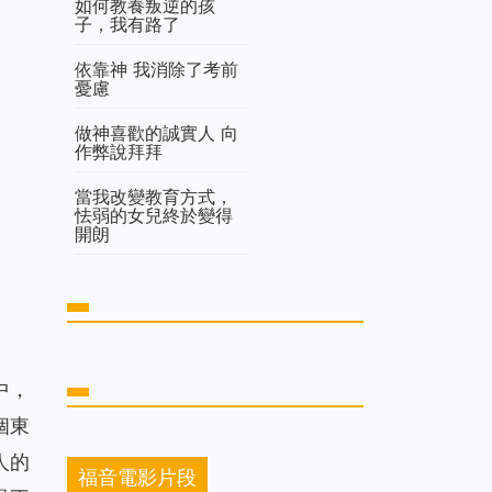
如何教養叛逆的孩
子，我有路了
依靠神 我消除了考前
憂慮
做神喜歡的誠實人 向
作弊說拜拜
當我改變教育方式，
怯弱的女兒終於變得
開朗
中，
個東
人的
福音電影片段