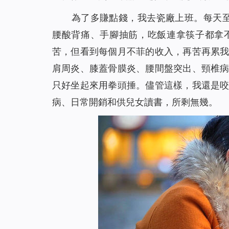
神的話語帶領我走出家人圍攻（有聲讀物）
18
為了多賺點錢，我去瓷廠上班。每天至少
看！主耶穌已「駕雲降臨」（有聲讀物）
19
腰酸背痛、手腳抽筋，吃飯連拿筷子都拿
放下賭博後真輕鬆（有聲讀物）
20
苦，但看到每個月不菲的收入，再苦再累
【基督徒必讀】基督徒當如何對待聖經預言（有
21
肩周炎、膝蓋骨膜炎、腰間盤突出、頸椎
神用皮子給亞當夏娃做衣服穿的心意是什么（有
22
只好坐起來用拳頭捶。儘管這樣，我還是
為什麼禁食禱告，教會荒涼的問題還是沒有得到
23
病、日常開銷和供兒女讀書，所剩無幾。
信主卻白天犯罪、晚上認罪的人能進天國嗎 （有
24
你知道如何禱告才能得到主的回應嗎（有聲讀物
25
找回初心，誠實做人（有聲讀物）
26
在神凡事都能！ ——一名年近70歲基督徒的演
27
從富翁的空中樓閣夢帶來的啟發（有聲讀物）
28
從「神尋找迷路羊」的比喻中看到神對人類的愛
29
當我改變自己的禱告後⋯⋯（有聲讀物）
30