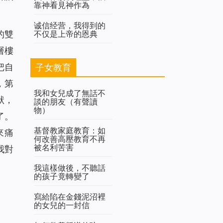
靠神看見神作為
诚信经营，我得到的
不仅是上帝的恩典
的雙
層樓
把自
子女教育
，第
我和女兒成了無話不
狀，
談的朋友（有聲讀
物）
了。
基督教家庭教育：如
來痛
何改善高壓教育不再
被名利苦害
我對
我這樣做後，不聽話
的孩子竟轉變了
寫給陷在金錢泥沼裡
的女兒的一封信