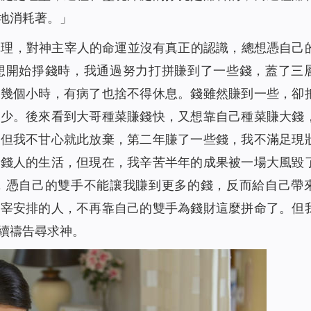
地消耗著
。
」
真理，對神主宰人的命運並沒有真正的認識，總想憑自己
想開始掙錢時，我通過努力打拼賺到了一些錢，蓋了三
十幾個小時，有病了也捨不得休息。錢雖然賺到一些，卻
多少。後來看到大哥種菜賺錢快，又想靠自己種菜賺大錢
，但我不甘心就此放棄，第二年賺了一些錢，我不滿足現
有錢人的生活，但現在，我辛苦半年的成果被一場大風毀
，憑自己的雙手不能讓我賺到更多的錢，反而給自己帶
主宰安排的人，不再靠自己的雙手為錢財這麼拼命了。但
續禱告尋求神。