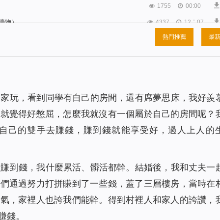
1755
00:00
讀物）
4337
12：07
熱門推薦
最
）
2831
16:49
讀物）
1542
00:00
2855
00:00
（有聲讀物）
2773
00:00
學家玩，看到同學有自己的房間，還有席夢思床，我好羨
2102
00:00
我就覺得好憋屈，怎麼我就沒有一個屬於自己的房間呢？
讀物）
2842
00:00
自己的雙手去賺錢，賺到錢就能享受好，過人上人的
有聲讀物）
1843
00:00
1878
22:04
能賺到錢，我什麼累活、髒活都幹。結婚後，我和丈夫一
2531
19:53
我們通過努力打拼賺到了一些錢，蓋了三層樓房，當時在
物）
2208
00:00
爭氣，家裡人也誇我們能幹。得到村裡人和家人的誇讚，
1728
00:00
賺錢。
物）
2225
21:58