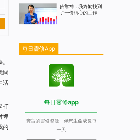
依靠神，我終於找到
了一份稱心的工作
新
每日靈修App
慕。
我問
生活
每日靈修app
起打
村裡
豐富的靈修資源 伴您生命成長每
我的
一天