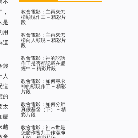
過不
教會電影：主再來怎
了，
樣顯現作工 – 精彩片
人是
段
的用
教會電影：主再來怎
樣向人顯現 – 精彩片
為這
段
教會電影：神的説話
作工是否都記載在聖
金錢
經中 – 精彩片段
上人
教會電影：如何尋求
受這
神的顯現作工 – 精彩
片段
度的
教會電影：如何分辨
要太
真假基督（下） – 精
彩片段
加嚴
來越
教會電影：神末世是
怎麽作審判工作潔净
放棄
人的 – 精彩片段