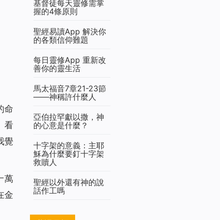
基督徒每天靈修需掌
握的4條原則
聖經易讀App 解決你
的各類信仰難題
每日靈修App 重新改
善你的靈生活
馬太福音7章21-23節
——神稱許什麼人
的命
亞伯拉罕獻以撒，神
。看
的心意是什麼？
我覺
十字架的意義：主耶
穌為什麼要釘十字架
救贖人
十萬
聖經以外還有神的說
話作工嗎
在金