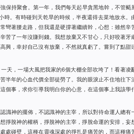
勉強保持聚會。第一年，我們每天起早貪黑地幹，不管颳
1461
00:00
物）
4個小時。有時碰到天乾旱的時候，半夜還得去菜地放水。
1847
12:04
常常彎著腰走路，但我還是硬撐著繼續幹，心想：雖然辛
1797
10:25
路途（有聲讀物）
，辛苦了一年沒賺到錢。我想放棄又不甘心，只好咬著牙
1695
00:00
自高興，幸好自己沒有放棄，不然就真虧了。嘗到了點甜
2507
00:00
1829
07:12
）
1613
07:33
，一天，一場大風把我家的6個大棚全部吹垮了！看著凌
1867
09:35
辛苦半年的心血代價全部徒勞了。我的眼淚止不住地往下
物）
1689
12:21
到這個事，求你引導我明白你的心意，在這個事上我該學
物）
2269
00:00
1653
13:49
不認識神的擺佈，不認識神的主宰，所以對待命運人總有
總想掙脫神的權柄，掙脫神的主宰，掙脫命運的安排，妄
，處處碰壁，這種在靈魂深處的掙扎是痛苦的，而這種痛