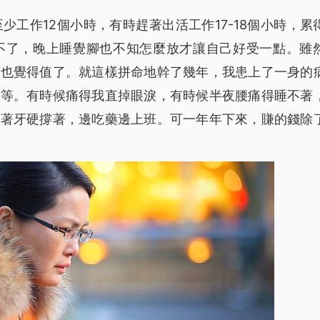
2349
00:00
工作12個小時，有時趕著出活工作17-18個小時，累
2000
00:00
不了，晚上睡覺腳也不知怎麼放才讓自己好受一點。雖
1848
00:00
我也覺得值了。就這樣拼命地幹了幾年，我患上了一身的
聲讀物）
2772
00:00
病等。有時候痛得我直掉眼淚，有時候半夜腰痛得睡不著
聲讀物）
2526
00:00
咬著牙硬撐著，邊吃藥邊上班。可一年年下來，賺的錢除
解決（有聲讀物）
2050
00:00
聲讀物）
1989
00:00
）
2348
09:26
1932
00:00
員經歷（有聲讀物）
2253
19:40
1515
12:06
惜（有聲讀物）
2107
00:00
1858
17:18