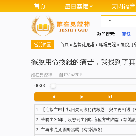
首頁
每日靈糧
天國福音
熱門搜索:
耶穌
當前位置
首頁
»
基督徒見證
»
職場見證
»
擺脫用
擺脫用命換錢的痛苦，我找到了真
誰在見證神
03/04/2019
00:00
【迎接主歸】找回失而復得的救恩，與主再相遇（
1
苦盼主30年，沒想到主卻以這種方式降臨（有聲讀
2
主再來是駕雲降臨嗎（有聲讀物）
3