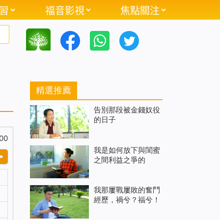
習
福音影視
焦點關注
精選推薦
告別那段被金錢奴役
的日子
00
我是如何放下與閨蜜
之間利益之爭的
我那屢戰屢敗的奮鬥
經歷，禍兮？福兮！