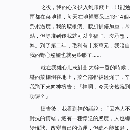
我們應該怎樣對待執政掌權的？（有聲讀物）
之後，我的心又投入到賺錢上，只能
45
聖經的預言，我終於知道該怎麼對待了（有聲讀
雨都在菜地裡，每天在地裡要呆上13-1
46
當計劃趕不上變化時，你該怎麼辦（有聲讀物）
勞累過度，我的腰椎病、腰肌損傷加重，
47
不會扶持幫助弟兄姊妹怎麼辦？這裡有三條實行
點，但等賺到錢我就可以享福了。沒承想
48
撒瑪利亞婦人的聰明之處（有聲讀物）
幹。到了第二年，毛利有十來萬元，我暗
49
防備法利賽人和撒都該人的酵(有聲讀物)
我的野心慾望也就更膨脹了……
50
埃提阿伯太監接受福音給我們的啟示（有聲讀物
51
就在我雄心壯志計劃大幹一番的時候
約拿為何被魚吞（有聲讀物）
52
堪的菜棚倒在地上，菜全部都被砸爛了，
我對「迦南婦人的信心」有了新的認識（有聲讀
53
我跪下來向神禱告：「神啊，今天突然臨
為什麼只有彼得認出了主耶穌是基督？（有聲讀
54
功課？」
主耶穌為什麼稱許彼得的信呢（有聲讀物）
55
禱告後，我看到神的話說：「
因為人
對抗的情緒，總有一種悖逆的態度，人也
變現狀、改變自己的命運，但總不能如願