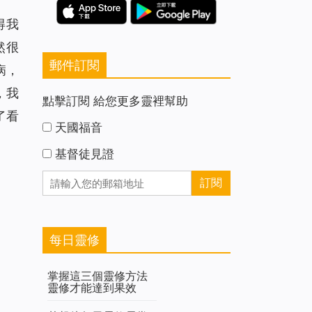
得我
然很
郵件訂閱
病，
，我
點擊訂閱 給您更多靈裡幫助
了看
天國福音
基督徒見證
每日靈修
掌握這三個靈修方法
靈修才能達到果效