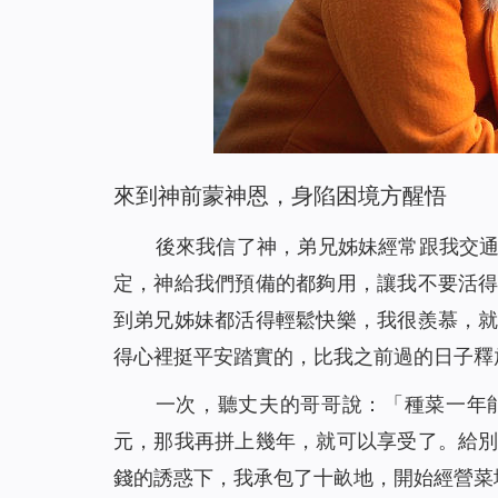
在死亡線上，誰為她帶來了希望之光？(有聲讀物)
31
風口浪尖，是誰保守爸爸平安回家？（有聲讀物
32
有恩賜的人，真的是合神心意的人嗎（有聲讀物
33
神將我從網絡遊戲的泥潭中救起（有聲讀物）
34
只要做到三方面，你與神就能保持正常關係（有
35
基督徒靈修-掌握三要素，讓你與神更親近！（有
來到神前蒙神恩，身陷困境方醒悟
36
是誰給了她一個溫暖的家？（有聲讀物）
37
後來我信了神，弟兄姊妹經常跟我交
【基督徒日記】將心安靜在神面前的四條實行（
38
定，神給我們預備的都夠用，讓我不要活
懷孕七個月的我，被綁架後……（有聲讀物）
39
到弟兄姊妹都活得輕鬆快樂，我很羨慕，
擺脫網絡小說的誘惑，我正常了！（有聲讀物）
40
得心裡挺平安踏實的，比我之前過的日子釋
「主耶穌不守安息日」給我們帶來的啟發（有聲
41
一次，聽丈夫的哥哥說：「種菜一年
人生匆匆，我們該追求什麼？（有聲讀物）
42
元，那我再拼上幾年，就可以享受了。給
信仰逼迫：帶上癱瘓丈夫去逃亡（有聲讀物）
43
錢的誘惑下，我承包了十畝地，開始經營菜
孩子病危，是神讓他化險為夷（有聲讀物）
44