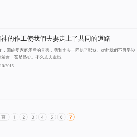
能神的作工使我們夫妻走上了共同的道路
91年，因飽受家庭矛盾的苦害，我和丈夫一同信了耶穌。從此我們不再爭吵
經聚會，甚是熱心。不久丈夫走出..
10/2015
一頁
1
2
3
4
5
6
7