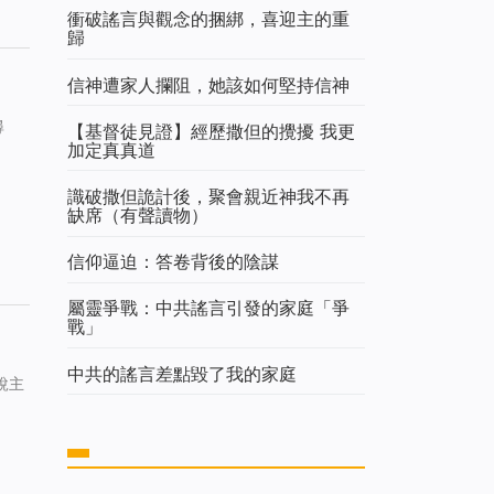
衝破謠言與觀念的捆綁，喜迎主的重
歸
信神遭家人攔阻，她該如何堅持信神
尋
【基督徒見證】經歷撒但的攪擾 我更
加定真真道
識破撒但詭計後，聚會親近神我不再
缺席（有聲讀物）
信仰逼迫：答卷背後的陰謀
屬靈爭戰：中共謠言引發的家庭「爭
戰」
中共的謠言差點毀了我的家庭
說主