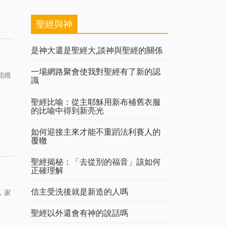
聖經與神
是神大還是聖經大,談神與聖經的關係
一場網路聚會使我對聖經有了新的認
能維
識
聖經比喻：從主耶穌用新布補舊衣服
的比喻中得到新亮光
如何迎接主來才能不重蹈法利賽人的
覆轍
聖經揭秘：「去從別的福音」該如何
正確理解
信主受洗後就是新造的人嗎
，家
聖經以外還會有神的說話嗎