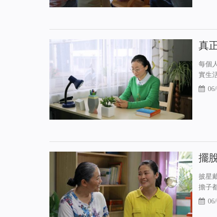
真
每個
實生
06/
擺
披星
擔子
06/