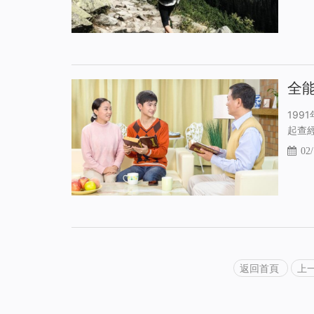
全
19
起查
02/
返回首頁
上