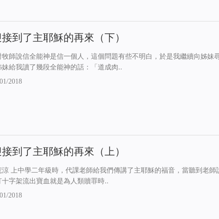
迎接到了主耶穌的再來（下）
對牧師說信全能神是信一個人，這個問題有些不明白，於是我繼續向姊妹
姊妹給我讀了幾段全能神的話：「道成肉..
01/2018
迎接到了主耶穌的再來（上）
荒涼 上中學二年級時，代課老師給我們傳講了主耶穌的福音，當聽到老師
釘十字架流出寶血就是為人類贖罪時..
01/2018