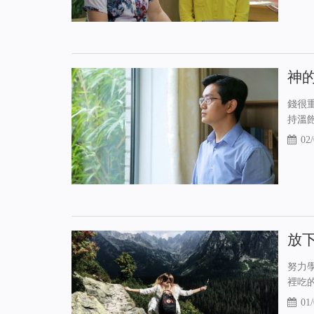
神
錢很
持溫
02/
放
努力
裡吃
01/