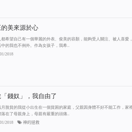
正的美來源於心
人都希望自己有一個華麗的外表、俊美的容顏，能夠受人關注、被人喜愛
活中的我也不例外。作為女孩子，我希..
01/2018
脫「錢奴」，我自由了
戴月脫貧的我從小出生在一個貧困的家庭，父親因身體不好不能工作，家
都落在了母親身上，母親有嚴重的頭痛..
01/2018
神的拯救