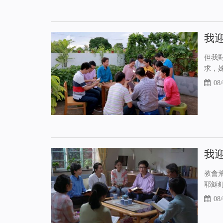
我
但我
求，
08/
我
教會
耶穌
08/