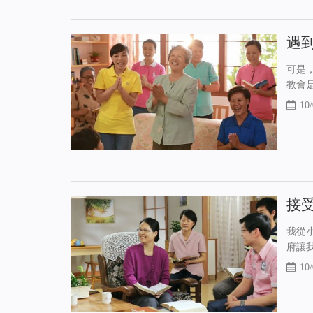
遇
可是
教會
10/
接
我從
府讓
10/