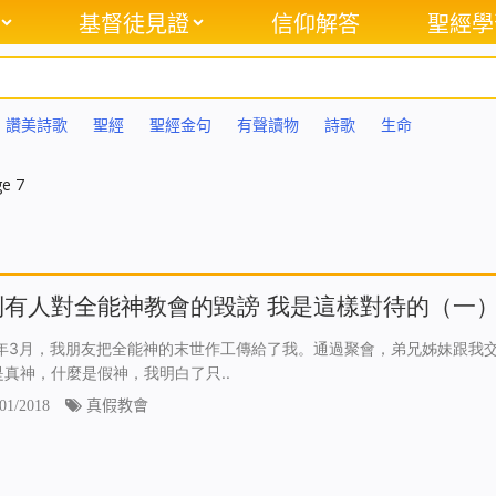
基督徒見證
信仰解答
聖經學
讚美詩歌
聖經
聖經金句
有聲讀物
詩歌
生命
e 7
到有人對全能神教會的毀謗 我是這樣對待的（一
17年3月，我朋友把全能神的末世作工傳給了我。通過聚會，弟兄姊妹跟我
是真神，什麼是假神，我明白了只..
01/2018
真假教會