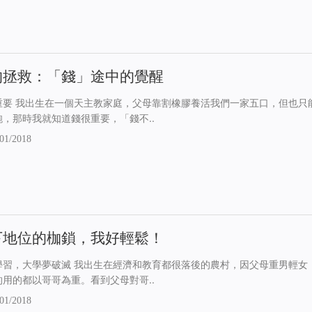
的拯救：「錢」途中的覺醒
重要 我出生在一個天主教家庭，父母靠割橡膠養活我們一家五口，但也只
飽，那時我就知道錢很重要，「錢不..
01/2018
下地位的枷鎖，我好輕鬆！
學習，大學夢破滅 我出生在經濟和教育都很落後的農村，因父母重男輕女
的用的都以哥哥為重。看到父母對哥..
01/2018