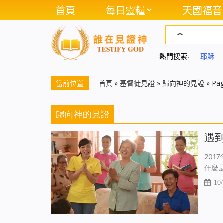
首頁
每日靈糧
天國福音
熱門搜索:
耶穌
當前位置
首頁
»
基督徒見證
»
歸向神的見證
»
Pag
歸向神的見證
遇
20
什麼
10/