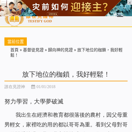
首頁
每日靈糧
天國福音
基督徒見證
信仰解答
聖經
當前位置
首頁
»
基督徒見證
»
歸向神的見證
»
放下地位的枷鎖，我好輕
鬆！
放下地位的枷鎖，我好輕鬆！
誰在見證神
01/01/2018
努力學習，大學夢破滅
我出生在經濟和教育都很落後的農村，因父母重
男輕女，家裡吃的用的都以哥哥為重。看到父母對哥