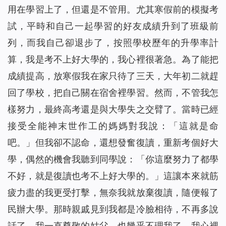
用在學習上了，但還是不管用。尤其寒假前的模擬考
試，平時和自己一起學習的好友成績升到了班級前
列，而我自己卻退步了，按照學校歷年的升學率計
算，我是考不上好大學的，我心裡很著急。為了能把
成績提高，放寒假我在家只待了三天，大年初二就趕
回了學校，把自己關在宿舍裡學習。然而，不管我怎
樣努力，最終高考還是與大學失之交臂了。當時已經
接受全能神末世作工的媽媽對我說：「這就是命
吧。」但我卻不認命，還想發奮復讀，重新考個好大
學，偶然的機會我聽到同學說：「你這麼努力了都學
不好，就是復讀也考不上好大學的。」這讓本來就筋
疲力盡的我更受打擊，無奈我就放棄復讀，隨便報了
民辦大學。那時親戚見到我都是冷臉相待，不再多說
話了，我一直尊敬的姑父，也幾乎不理我了，我心裡