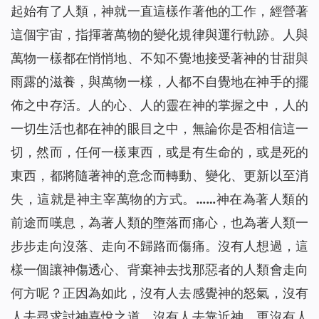
起始有了人類，神就一直這樣作著他的工作，經營著
這個宇宙，指揮著萬物的變化規律與運行軌跡。人與
萬物一樣都在悄悄地、不知不覺地接受著神的甘甜與
雨露的滋養，與萬物一樣，人都不自覺地在神手的擺
佈之中存活。人的心、人的靈在神的掌握之中，人的
一切生活也都在神的眼目之中，無論你是否相信這一
切，然而，任何一樣東西，或是有生命的，或是死的
東西，都將隨著神的意念而轉動、變化、更新以至消
失，這就是神主宰萬物的方式。……神在為著人類的
前途而嘆息，為著人類的墮落而痛心，也為著人類一
步步走向沒落、走向不歸路而傷痛。沒有人想過，這
樣一個讓神傷透心、背棄神去找那惡者的人類會走向
何方呢？正因為如此，沒有人去感覺神的怒氣，沒有
人去尋求討神喜悅之道，沒有人去靠近神，更沒有人