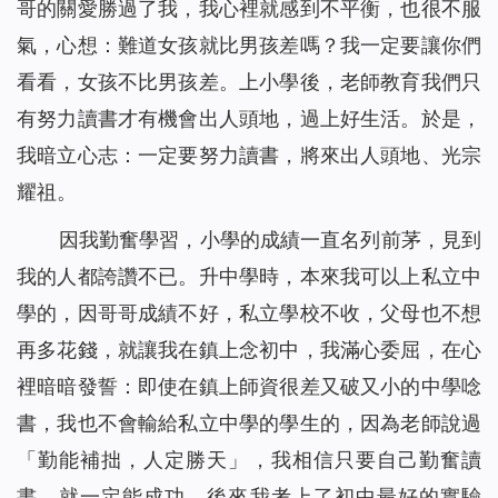
哥的關愛勝過了我，我心裡就感到不平衡，也很不服
氣，心想：難道女孩就比男孩差嗎？我一定要讓你們
看看，女孩不比男孩差。上小學後，老師教育我們只
有努力讀書才有機會出人頭地，過上好生活。於是，
我暗立心志：一定要努力讀書，將來出人頭地、光宗
耀祖。
因我勤奮學習，小學的成績一直名列前茅，見到
我的人都誇讚不已。升中學時，本來我可以上私立中
學的，因哥哥成績不好，私立學校不收，父母也不想
再多花錢，就讓我在鎮上念初中，我滿心委屈，在心
裡暗暗發誓：即使在鎮上師資很差又破又小的中學唸
書，我也不會輸給私立中學的學生的，因為老師說過
「勤能補拙，人定勝天」，我相信只要自己勤奮讀
書，就一定能成功。後來我考上了初中最好的實驗