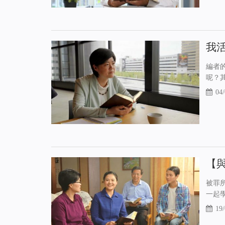
我
編者
呢？
04/
【
被罪
一起學
19/