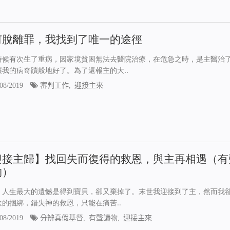
何脫離罪，我找到了唯一的途徑
時候有次生了重病，因家境貧困無法去醫院治療，在危急之時，是主醫治
讓我的病奇蹟般地好了。為了還報主的大..
08/2019
審判工作
,
迎接主來
迎接主歸】找回失而復得的救恩，與主再相遇（有
物）
：人生最大的遺憾是得到寶貝，卻又棄掉了。末世我迎接到了主，然而我
念的捆綁，錯失神的救恩，只能在痛苦..
08/2019
分辨真假基督
,
有聲讀物
,
迎接主來