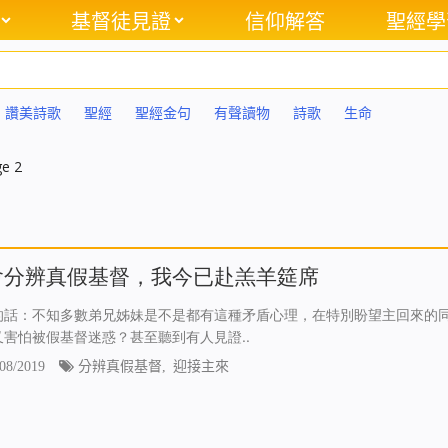
基督徒見證
信仰解答
聖經學
讚美詩歌
聖經
聖經金句
有聲讀物
詩歌
生命
e 2
會分辨真假基督，我今已赴羔羊筵席
的話：不知多數弟兄姊妹是不是都有這種矛盾心理，在特別盼望主回來的
又害怕被假基督迷惑？甚至聽到有人見證..
08/2019
分辨真假基督
,
迎接主來