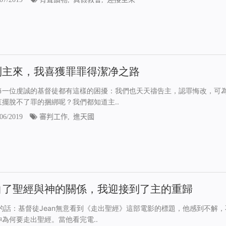
到主來，我喜獲罪罪得潔净之路
每一位虔誠的基督徒都有這樣的困擾：我們也天天禱告主，認罪悔改，可
直擺脫不了罪的捆綁呢？我們都知道主..
06/2019
審判工作
,
進天國
白了聖經與神的關係，我迎接到了主的重歸
的話：基督徒Jean無意看到《走出聖經》這部電影的標題，他感到不解，
神為何要走出聖經。當他看完電..