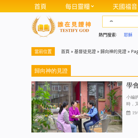
首頁
每日靈糧
天國福音
熱門搜索:
耶穌
當前位置
首頁
»
基督徒見證
»
歸向神的見證
»
Pag
歸向神的見證
學
小編
時，
19/