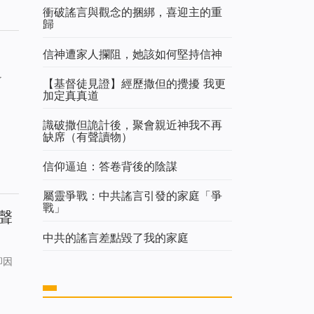
衝破謠言與觀念的捆綁，喜迎主的重
歸
信神遭家人攔阻，她該如何堅持信神
了
【基督徒見證】經歷撒但的攪擾 我更
加定真真道
識破撒但詭計後，聚會親近神我不再
缺席（有聲讀物）
信仰逼迫：答卷背後的陰謀
屬靈爭戰：中共謠言引發的家庭「爭
戰」
聲
中共的謠言差點毀了我的家庭
卻因