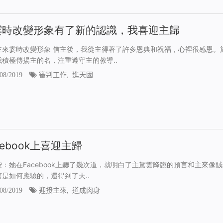
霎時改變形象有了新的認識，我喜迎主歸
主來霎時改變形象 信主後，我從主得著了許多恩典和祝福，心裡很感恩。
我積極傳揚主的名，注重遵守主的教導..
08/2019
審判工作
,
進天國
cebook上喜迎主歸
按：她在Facebook上聽了幾次道，就明白了主駕雲降臨的預言和主來像
言是如何應驗的，還得到了天..
08/2019
迎接主來
,
道成肉身