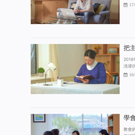
17/
把
20
澆灌
16/
學
教會