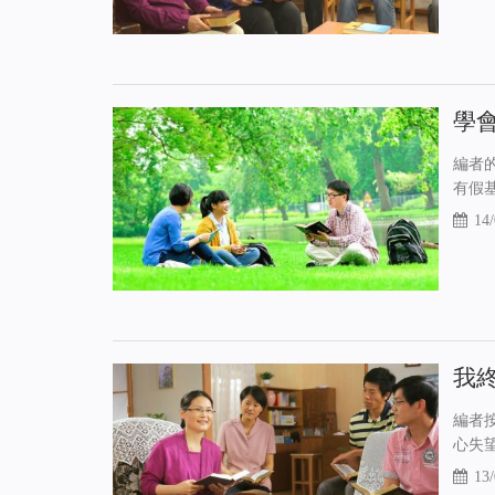
學
編者
有假
14/
我
編者
心失
13/