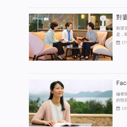
對
盼望
是，
17/
Fa
編者
的預
13/