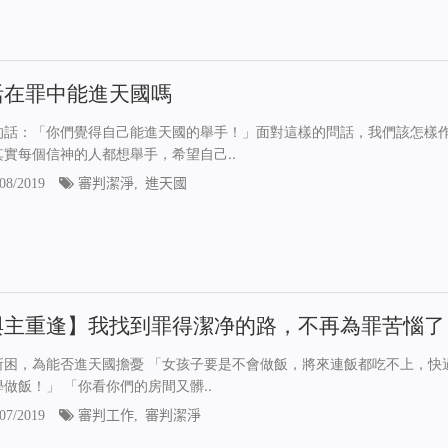
活在罪中能進天國嗎
的話：「你們覺得自己能進天國的舉手！」面對這樣的問話，我們該怎樣
其實每個信神的人都想舉手，希望自己..
08/2019
審判潔淨
,
進天國
與主重逢】我找到罪得潔净的路，不再為罪苦惱了
所困，為能否進天國擔憂 「女孩子要是不會做飯，將來連飯都吃不上，快
做飯！」 「你看你們的房間又髒..
07/2019
審判工作
,
審判潔淨