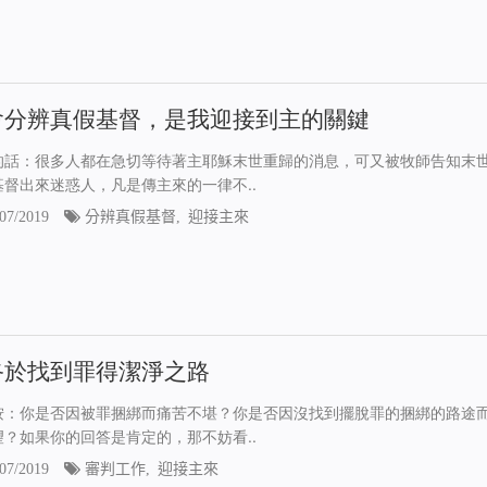
會分辨真假基督，是我迎接到主的關鍵
的話：很多人都在急切等待著主耶穌末世重歸的消息，可又被牧師告知末
基督出來迷惑人，凡是傳主來的一律不..
07/2019
分辨真假基督
,
迎接主來
終於找到罪得潔淨之路
按：你是否因被罪捆綁而痛苦不堪？你是否因沒找到擺脫罪的捆綁的路途
望？如果你的回答是肯定的，那不妨看..
07/2019
審判工作
,
迎接主來