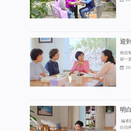
迎
相信
卻一
29/
明
編者
白信