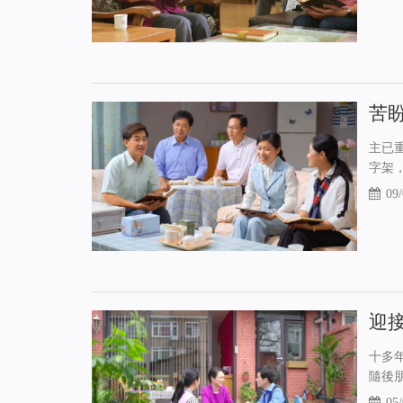
苦
主已
字架
09/
迎
十多
隨後
05/