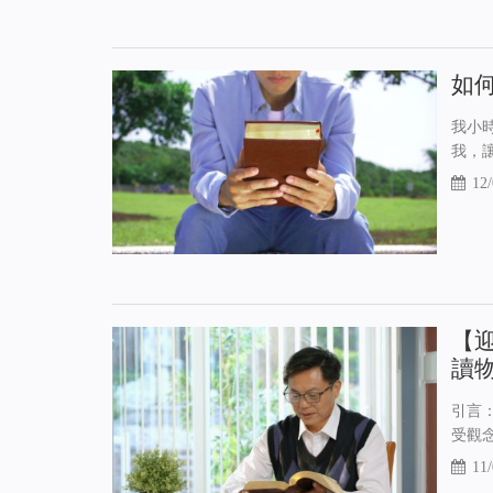
如
我小
我，
12/
【
讀
引言
受觀
11/