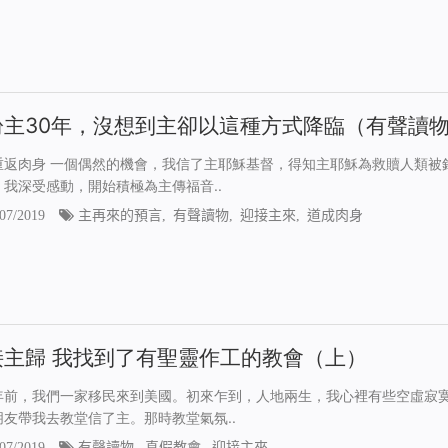
盼主30年，沒想到主卻以這種方式降臨（有聲讀
重返肉身 一個偶然的機會，我信了主耶穌基督，得知主耶穌為救贖人類被
，我深受感動，開始積極為主傳福音..
07/2019
主再來的預言
,
有聲讀物
,
迎接主來
,
道成肉身
接主歸 我找到了有聖靈作工的教會（上）
年前，我們一家移民來到美國。初來乍到，人地兩生，我心裡有些空虛寂
朋友帶我去教堂信了主。那時教堂氣氛..
07/2019
有聲讀物
,
真假教會
,
迎接主來