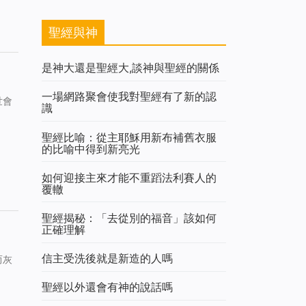
聖經與神
是神大還是聖經大,談神與聖經的關係
一場網路聚會使我對聖經有了新的認
世會
識
聖經比喻：從主耶穌用新布補舊衣服
的比喻中得到新亮光
如何迎接主來才能不重蹈法利賽人的
覆轍
聖經揭秘：「去從別的福音」該如何
正確理解
信主受洗後就是新造的人嗎
而灰
聖經以外還會有神的說話嗎