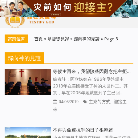
首頁
每日靈糧
天國福音
基督徒見證
信仰解答
聖經
當前位置
首頁
»
基督徒見證
»
歸向神的見證
»
Page 3
歸向神的見證
等候主再来，我卻險些因觀念把主拒之門外
編者註：阿欣姊妹在1996年受洗歸主，
2018年在美國接受了神的末世作工。其
實，早在2005年她就聽到了主已回..
04/06/2019
主來的方式
,
迎接主
來
不再與命運抗爭的日子很輕鬆
小玉疲憊無力地靠在床頭，看著一張張待