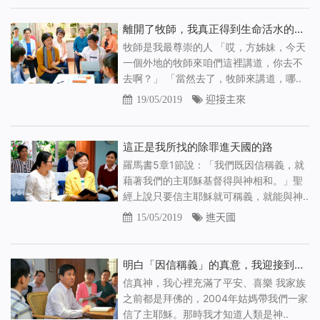
離開了牧師，我真正得到生命活水的供應
牧師是我最尊崇的人 「哎，方姊妹，今天
一個外地的牧師來咱們這裡講道，你去不
去啊？」 「當然去了，牧師來講道，哪..
19/05/2019
迎接主來
這正是我所找的除罪進天國的路
羅馬書5章1節說：「我們既因信稱義，就
藉著我們的主耶穌基督得與神相和。」聖
經上說只要信主耶穌就可稱義，就能與神..
15/05/2019
進天國
明白「因信稱義」的真意，我迎接到了主的重歸
信真神，我心裡充滿了平安、喜樂 我家族
之前都是拜佛的，2004年姑媽帶我們一家
信了主耶穌。那時我才知道人類是神..