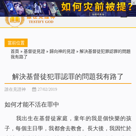
首頁
每日靈糧
天國福音
基督徒見證
信仰解答
聖經
當前位置
首頁
»
基督徒見證
»
歸向神的見證
»
解決基督徒犯罪認罪的問題
我有路了
解決基督徒犯罪認罪的問題我有路了
誰在見證神
27/02/2019
如何才能不活在罪中
我出生在基督徒家庭，童年的我是個快樂的孩
子，每個主日學，我都會去教會。長大後，我因忙於