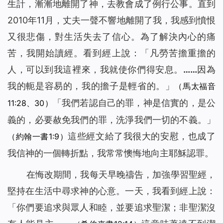
生計，漸漸地離開了神，去教會成了例行公事。直到
2010年11月，丈夫一聲不響地離開了我，我感到憤恨
又很悲傷，對生活失去了信心。為了解決內心的痛
苦，我開始讀經。看到經上說：「
凡勞苦擔重擔的
人，可以到我這裡來，我就使你們得安息。……因為
我的軛是容易的，我的擔子是輕省的。
」
（馬太福音
「我們若認自己的罪，神是信實的，是公
11:28、30）
義的，必要赦免我們的罪，洗淨我們一切的不義。」
這些經文給了我很大的安慰，也成了
（約翰一書1:9）
我信神的一個轉折點，我常常懊悔地向主耶穌認罪。
在悔改期間，我每天早晚禱告，加強學習聖經，
堅持在生活中尋求神的心意。一天，我看到經上說：
「你們要追求與眾人和睦，並要追求聖潔；非聖潔沒