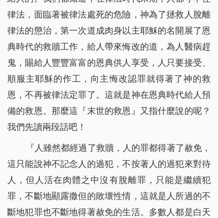
律法，面臨著被律法處死的危險，神為了拯救人脫離
律法的懲治，第一次道成肉身以主耶穌的名開展了恩
典時代的救贖工作，給人帶來悔改的道，為人醫病趕
鬼，賜給人豐豐富富的恩典供人享受，人只要接受、
順服主耶穌的作工，向主悔改認罪就得著了神的救
恩，不再被律法定罪了。這就是神在恩典時代給人預
備的救恩。那麼這『末世的救恩』又指什麼說的呢？
我們先讀兩段話吧！
『
人雖然都經過了救贖，人的罪都得著了赦免，
這只能說神不記念人的過犯，不按著人的過犯來對待
人，但人活在肉體之中沒有脫離罪，只能是繼續犯
罪，不斷地顯露撒但的敗壞性情，這就是人所過的不
斷地犯罪也不斷地得著赦免的生活。多數人都是白天