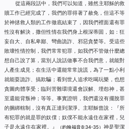
從這兩段話中，我們可以知道，雖然主耶穌的救
贖工作已經完成了，我們的罪得著了赦免，但這不等
於神拯救人類的工作徹底結束了，因我們裡面還有罪
性沒有解決，撒但性情在我們身上根深蒂固，如：狂
妄自大、自私卑鄙、彎曲詭詐、邪惡貪婪等。受這些
敗壞性情控制，我們常常犯罪，如我們不管做什麼總
想自己說了算，當別人說話做事不合我們意，就能對
人產生成見；在生活中還能常常說謊，為了一點小利
就能耍詭詐、搞欺騙；看到世人追求吃喝玩樂，也想
貪圖肉體享受；臨到苦難環境還會誤解、埋怨神，甚
至還能背叛神；等等。事實證明，我們還沒有擺脫罪
的捆綁轄制，沒有真正達到潔淨。主耶穌曾說：『
所
有犯罪的就是罪的奴僕；奴僕不能永遠住在家裡，兒
子是永遠住在家裡。
』
神是聖潔
（約翰福音8:34-35）