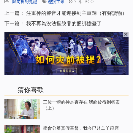
歸向神的見證
迎接主來
7 年 AGO
上一篇：
注重神的聲音才能迎接到主重歸（有聲讀物）
下一篇：
我不再為沒法擺脫罪的捆綁擔憂了
猜你喜歡
三位一體的神是否存在 我終於得到答案
（上）
學會分辨真假基督，我今已赴羔羊筵席