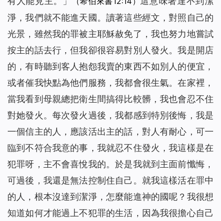
有人能見主。」
這意味著達不到潔
（希伯來書12:14）
淨，我們就不能進天國。讀著這些經文，對照自己的
光景，雖然我的罪被主耶穌赦免了，我也努力地嘗試
按主的話去行，但我卻很容易對別人發火。我是開店
的，有時聽到客人抱怨我賣的東西不如別人的便宜，
或者催我快點為他們服務，我都會很生氣。在家裡，
當我看到母親總把衛生間搞得比較髒，我也會忍不住
對她發火。每次發火過後，我都感到特別後悔，我是
一個信主的人，應該活出主的話，對人有耐心，可一
臨到不符合我意的事，我就忍不住發火，我這樣是在
犯罪呀，主不會喜悅我的。於是我就到主面前懺悔，
可過後，我還是無法控制住自己。就我這樣活在罪中
的人，根本沒達到潔淨，怎麼能進神的國呢？我很想
知道如何才能過上不犯罪的生活，因為我很擔心自己