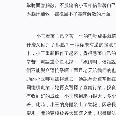
隊將面臨解散。不服輸的小玉相信靠著自
盡腦汁補救，都挽回不了團隊解散的局面。
小玉看著自己辛苦一年的勞動成果就
什麼又回到了起點？一種從未有過的挫敗
卡，小玉重新振作了起來，覺得憑著自己
辛苦，就語重心長地說：「媳婦啊，俗話
們不能與命運抗爭啊！而且老天給我們的
頭的小玉哪裡聽得進去。
她認為命運掌握
國繼續創業，她再次選擇了直銷行業，投
有收到好的成效。小玉感到壓力很大，多
著。此時，小玉的身體發出了警報，因著
腳步，開始穿梭於各大醫院之間，想盡辦