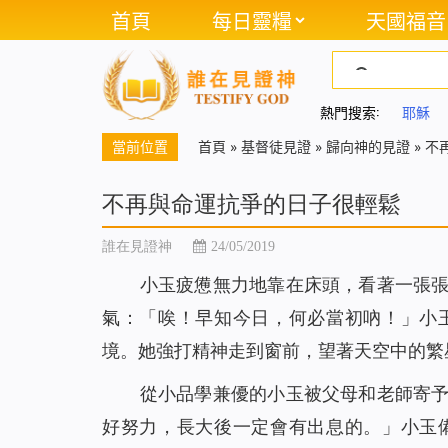
首頁
每日靈糧
天國福音
熱門搜索:
耶穌
當前位置
首頁
»
基督徒見證
»
歸向神的見證
»
不
不再與命運抗爭的日子很輕鬆
誰在見證神
24/05/2019
小玉疲憊無力地靠在床頭，看著一張
氣：「唉！早知今日，何必當初吶！」小
境。她強打精神走到窗前，望著天空中的繁
從小品學兼優的小玉被父母和老師寄
好努力，長大後一定會有出息的。」小玉