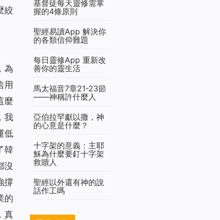
基督徒每天靈修需掌
麼絞
握的4條原則
聖經易讀App 解決你
的各類信仰難題
每日靈修App 重新改
善你的靈生活
，為
信用
馬太福音7章21-23節
——神稱許什麼人
這麼
亞伯拉罕獻以撒，神
，我
的心意是什麼？
運低
十字架的意義：主耶
了韓
穌為什麼要釘十字架
救贖人
都沒
強撐
聖經以外還有神的說
話作工嗎
業的
，真