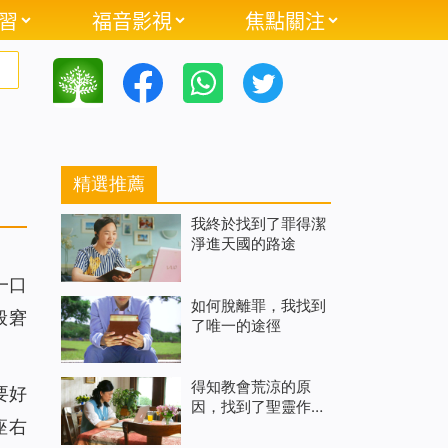
習
福音影視
焦點關注
精選推薦
我終於找到了罪得潔
淨進天國的路途
一口
如何脫離罪，我找到
般窘
了唯一的途徑
得知教會荒涼的原
要好
因，找到了聖靈作工
座右
的教會