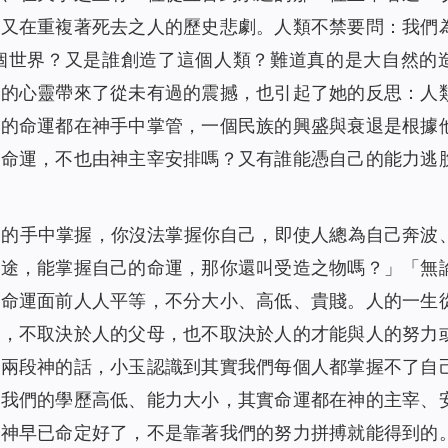
人又在重複著死去之人的歷史悲劇。人類不禁要問：我們
個世界？又是誰創造了這個人類？難道真的是大自然的
玉的心靈帶來了從未有過的震撼，也引起了她的反思：人
族的命運都在神手中掌管，一個民族的興盛與衰退是根據
的命運，不也由神主宰安排嗎？又有誰能憑自己的能力逃
神的手中掌握，你沒法掌握你自己，即使人總為自己奔波
前途，能掌握自己的命運，那你還叫受造之物嗎？
」「
無
在命運面前人人平等，不分大小、高低、貴賤。人的一生
富，不取決於人的父母，也不取決於人的才能與人的努力
這兩段神的話，小玉認識到其實我們每個人都掌握不了自
管我們的學歷高低、能力大小，其實命運都在神的主宰、
，神早已命定好了，不是靠著我們的努力拼搏就能得到的