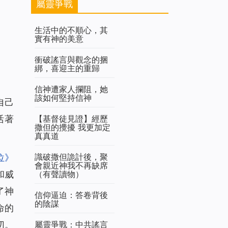
屬靈爭戰
生活中的不順心，其
實有神的美意
衝破謠言與觀念的捆
綁，喜迎主的重歸
信神遭家人攔阻，她
該如何堅持信神
自己
【基督徒見證】經歷
活著
撒但的攪擾 我更加定
真真道
識破撒但詭計後，聚
位》
會親近神我不再缺席
（有聲讀物）
和威
了神
信仰逼迫：答卷背後
的陰謀
命的
屬靈爭戰：中共謠言
切。