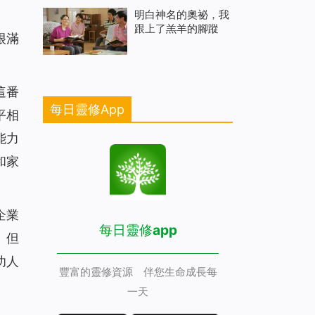
明白神名的奧祕，我
跟上了羔羊的腳蹤
很滿
這番
每日靈修App
平相
能力
和家
企業
每日靈修app
。但
功人
豐富的靈修資源 伴您生命成長每
一天