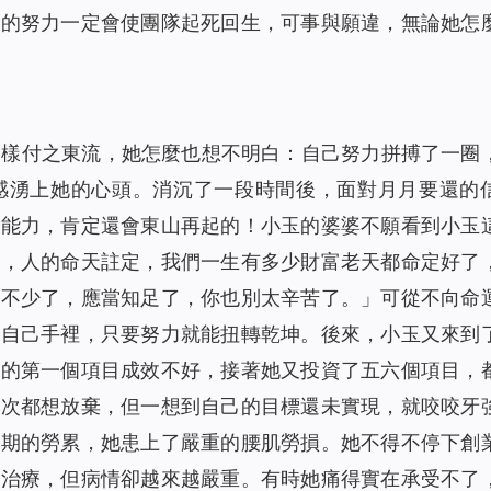
己的努力一定會使團隊起死回生，可事與願違，無論她怎
這樣付之東流，她怎麼也想不明白：自己努力拼搏了一圈
感湧上她的心頭。消沉了一段時間後，面對月月要還的
的能力，肯定還會東山再起的！小玉的婆婆不願看到小玉
說，人的命天註定，我們一生有多少財富老天都命定好了
也不少了，應當知足了，你也別太辛苦了。」可從不向命
在自己手裡，只要努力就能扭轉乾坤。後來，
小玉又來到
資的第一個項目成效不好，接著她又投資了五六個項目，
少次都想放棄，但一想到自己的目標還未實現，就咬咬牙
長期的勞累，她患上了嚴重的腰肌勞損。她不得不停下創
法治療，但病情卻越來越嚴重。有時她痛得實在承受不了