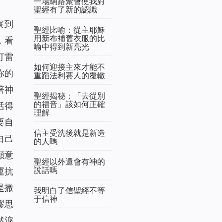
一場網路聚會使我對
聖經有了新的認識
察到
聖經比喻：從主耶穌
用新布補舊衣服的比
，看
喻中得到新亮光
打雷
如何迎接主來才能不
你的
重蹈法利賽人的覆轍
著神
聖經揭秘：「去從別
的福音」該如何正確
活得
理解
要自
信主受洗後就是新造
自己
的人嗎
願意
聖經以外還會有神的
說話嗎
運抗
是撒
我明白了信聖經不等
于信神
謬思
然淚