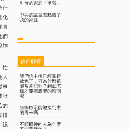
引發的家庭「爭戰」
為什
中共的謠言差點毀了
造化
我的家庭
類真
他們
脫神
信仰解答
、忙
我們信主後已經罪得
論人
赦免了，可為什麼還
能常常犯罪？到底怎
從事
樣才能擺脫罪的轄制
呢
或野
己的
坐等啟示能迎接到主
的再來嗎
安排
不順服神的人為什麽
。認
不能蒙拯救？