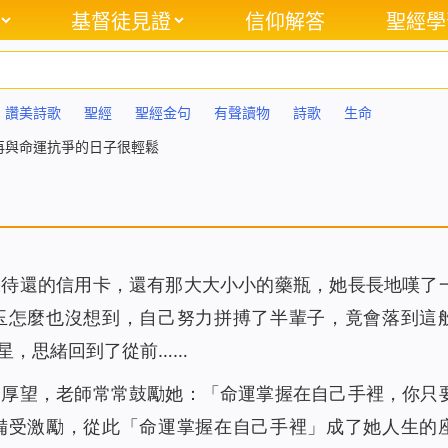
基督徒見證
信仰解答
聖經學
讚美詩歌
聖經
聖經金句
有聲讀物
詩歌
生命
再與命運抗爭的日子很輕鬆
張待還的信用卡，還有那大大小小的藥瓶，她長長地嘆了
玉怎麼也沒想到，自己努力拼搏了半輩子，竟會落到這
星，思緒回到了從前……
予厚望，老師常常鼓勵她：「命運掌握在自己手裡，你只
備受激勵，從此「命運掌握在自己手裡」成了她人生的