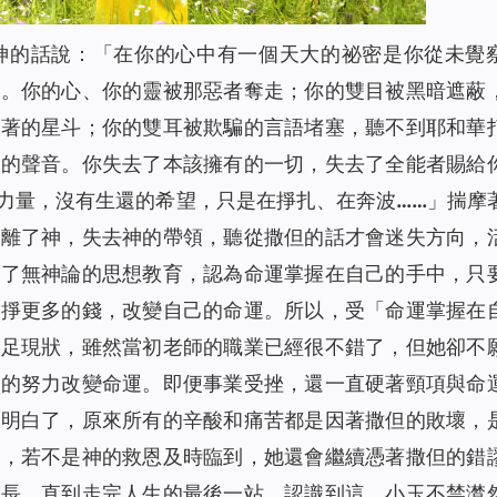
神的話說：「
在你的心中有一個天大的祕密是你從未覺
中。你的心、你的靈被那惡者奪走；你的雙目被黑暗遮蔽
爍著的星斗；你的雙耳被欺騙的言語堵塞，聽不到耶和華
水的聲音。你失去了本該擁有的一切，失去了全能者賜給
力量，沒有生還的希望，只是在掙扎、在奔波……
」揣摩
遠離了神，失去神的帶領，聽從撒但的話才會迷失方向，
受了無神論的思想教育，認為命運掌握在自己的手中，只
能掙更多的錢，改變自己的命運。所以，受「命運掌握在
滿足現狀，雖然當初老師的職業已經很不錯了，但她卻不
己的努力改變命運。即便事業受挫，還一直硬著頸項與命
玉明白了，原來所有的辛酸和痛苦都是因著撒但的敗壞，
路，若不是神的救恩及時臨到，她還會繼續憑著撒但的錯
延長，直到走完人生的最後一站。認識到這，小玉不禁潸