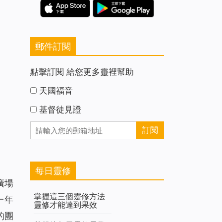
郵件訂閱
點擊訂閱 給您更多靈裡幫助
天國福音
基督徒見證
每日靈修
廣場
掌握這三個靈修方法
一年
靈修才能達到果效
的團