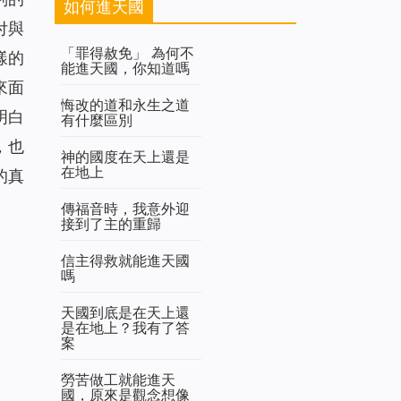
如何進天國
付與
「罪得赦免」 為何不
樣的
能進天國，你知道嗎
來面
悔改的道和永生之道
明白
有什麼區別
，也
神的國度在天上還是
在地上
的真
傳福音時，我意外迎
接到了主的重歸
信主得救就能進天國
嗎
天國到底是在天上還
是在地上？我有了答
案
勞苦做工就能進天
國，原來是觀念想像