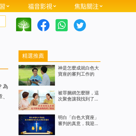
習
福音影視
焦點關注
精選推薦
神是怎麼成就白色大
寶座的審判工作的
？為
被罪捆綁怎麼辦，這
章、
次聚會讓我找到了路
途
明白「白色大寶座」
審判的真意，我迎接
到主的重歸