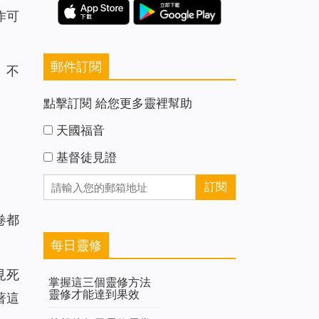
作可
郵件訂閱
、不
點擊訂閱 給您更多靈裡幫助
天國福音
基督徒見證
卷都
每日靈修
見死
掌握這三個靈修方法
靈修才能達到果效
著這