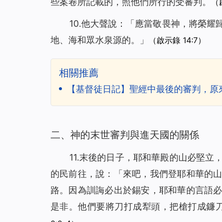
些案卷所記載的，照他們所行的受審判。
（啟
10.他大聲說：「應當敬畏神，將榮
地、海和眾水泉源的。」
（啟示錄 14:7）
相關推薦
【基督徒日記】聖經中最後的審判，原
二、神的末世審判與進天國的關係
11.末後的日子，耶和華殿的山必堅
的民前往，說：「來吧，我們登耶和華的
路。因為訓誨必出於錫安，耶和華的言語
是非。他們要將刀打成犁頭，把槍打成鐮