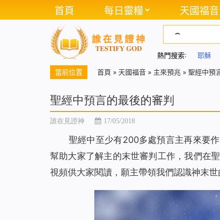
首頁
每日靈糧
天國福音
熱門搜索:
耶穌
當前位置
首頁
»
天國福音
»
主來預兆
»
聖經中預
聖經中預言的最後的審判
誰在見證神
17/05/2018
聖經中至少有200多處預言主再來要
幫助大家了解主的末世審判工作，我們在聖
視頻供大家閱讀，願主帶領我們認識神末世