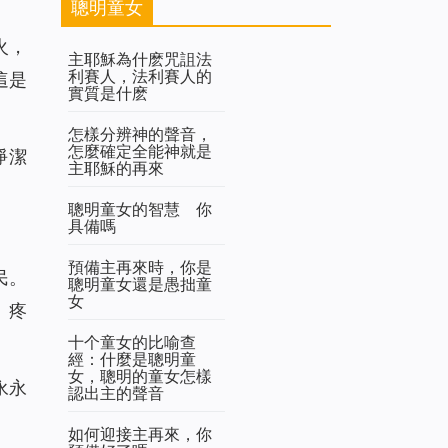
聰明童女
火，
主耶穌為什麽咒詛法
利賽人，法利賽人的
這是
實質是什麽
怎樣分辨神的聲音，
怎麼確定全能神就是
淨潔
主耶穌的再來
）
聰明童女的智慧 你
具備嗎
預備主再來時，你是
民。
聰明童女還是愚拙童
女
、疼
十个童女的比喻查
經：什麼是聰明童
女，聰明的童女怎樣
永永
認出主的聲音
如何迎接主再來，你