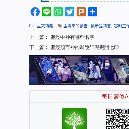
Facebook
Line
WhatsApp
Twitter
Plurk
分
享
主來預兆
主再來的預言
,
啟示錄預言
,
審判工
上一篇：
聖經中神有哪些名字
下一篇：
聖經預言神的新說話與揭開七印
每日靈修A