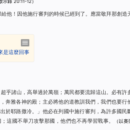
示錄 20:11-12）
耀歸給他！因他施行審判的時候已經到了。應當敬拜那創造
來是這麼回事
立，超乎諸山，高舉過於萬嶺；萬民都要流歸這山。必有許
山，奔雅各神的殿；主必將他的道教訓我們，我們也要行
必出於耶路撒冷。」他必在列國中施行審判，為許多國民
刀；這國不舉刀攻擊那國，他們也不再學習戰事。
（以賽