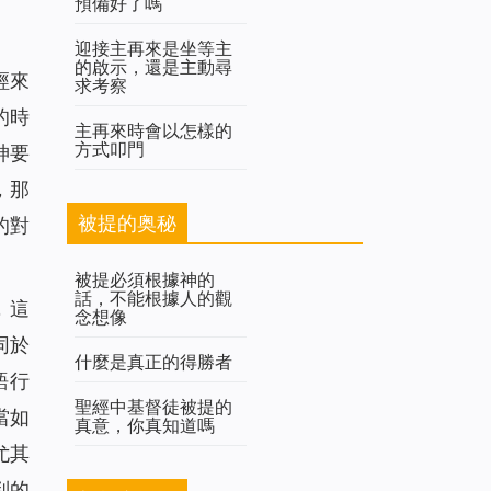
預備好了嗎
迎接主再來是坐等主
的啟示，還是主動尋
經來
求考察
的時
主再來時會以怎樣的
方式叩門
神要
，那
被提的奥秘
的對
被提必須根據神的
話，不能根據人的觀
，這
念想像
同於
什麼是真正的得勝者
語行
聖經中基督徒被提的
當如
真意，你真知道嗎
尤其
判的