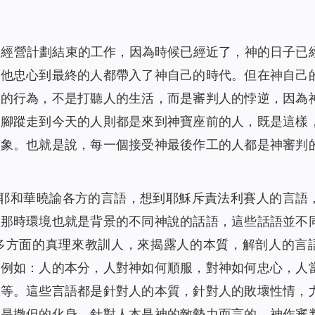
神經營計劃結束的工作，因為時候已經近了，神的日子已
對他忠心到最終的人都帶入了神自己的時代。但在神自己
人的行為，不是打聽人的生活，而是審判人的悖逆，因為
的腳蹤走到今天的人則都是來到神寶座前的人，既是這樣
對象。也就是說，每一個接受神最後作工的人都是神審判
到耶和華曉諭各方的言語，想到耶穌斥責法利賽人的言語
是那時環境也就是背景的不同神說的話語，這些話語並不
多方面的真理來教訓人，來揭露人的本質，解剖人的言
，例如：人的本分，人對神如何順服，對神如何忠心，人
等等。這些言語都是針對人的本質，針對人的敗壞性情，
本是撒但的化身、針對人本是神的敵勢力而言的。神作審