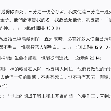
之二必剪除而死，三分之一仍必存留。我要使這三分之一經
煉金子。他們必求告我的名，我必應允他們。我要說：『
的神。』」
（撒迦利亞書 13:8-9）
因為這話已經隱藏封閉，直到末時。必有許多人使自己清
都不明白，惟獨智慧人能明白。……」
（但以理書 12:9-10
得權柄能到生命樹那裡，也能從門進城。
（啟示錄 22:14）
「看哪，神的帳幕在人間。他要與人同住，他們要做他的子
擦去他們一切的眼淚，不再有死亡，也不再有悲哀、哭嚎
3-4）
音說：「世上的國成了我主和主基督的國；他要作王，直到