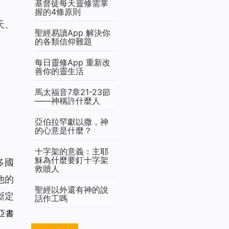
基督徒每天靈修需掌
握的4條原則
天、
聖經易讀App 解決你
的各類信仰難題
每日靈修App 重新改
善你的靈生活
馬太福音7章21-23節
——神稱許什麼人
亞伯拉罕獻以撒，神
的心意是什麼？
十字架的意義：主耶
穌為什麼要釘十字架
多國
救贖人
他的
聖經以外還有神的說
斷定
話作工嗎
亞書