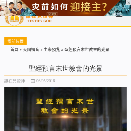
首頁
每日靈糧
天國福音
基督徒見證
信仰解答
聖經
當前位置
首頁
»
天國福音
»
主來預兆
»
聖經預言末世教會的光景
聖經預言末世教會的光景
誰在見證神
06/05/2018