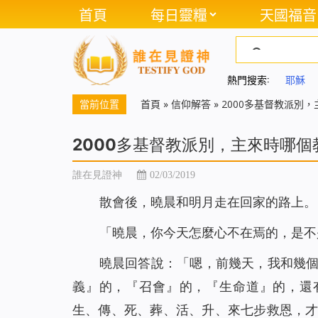
首頁
每日靈糧
天國福音
熱門搜索:
耶穌
當前位置
首頁
»
信仰解答
»
2000多基督教派別
2000多基督教派別，主來時哪個
誰在見證神
02/03/2019
散會後，曉晨和明月走在回家的路上。
「曉晨，你今天怎麼心不在焉的，是不
曉晨回答說：「嗯，前幾天，我和幾
義』的，『召會』的，
『生命道』
的，還
生、傳、死、葬、活、升、來七步救恩，