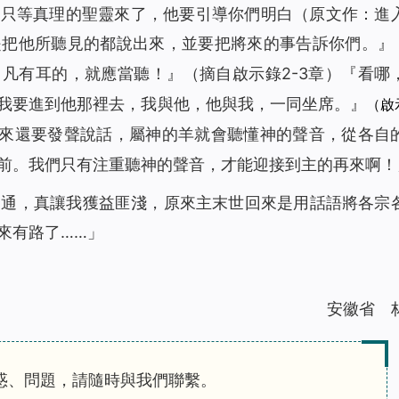
。只等真理的聖靈來了，他要引導你們明白
（原文作：進
是把他所聽見的都說出來，並要把將來的事告訴你們。
』
，凡有耳的，就應當聽！
』（摘自啟示錄2-3章）『
看哪
我要進到他那裡去，我與他，他與我，一同坐席。
』
（啟
來還要發聲說話，屬神的羊就會聽懂神的聲音，從各自
前。我們只有注重聽神的聲音，才能迎接到主的再來啊！
交通，真讓我獲益匪淺，原來主末世回來是用話語將各宗
來有路了……」
安徽省 
惑、問題，請隨時與我們聯繫。