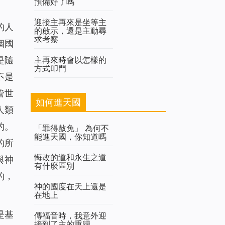
預備好了嗎
迎接主再來是坐等主
的人
的啟示，還是主動尋
求考察
個國
主再來時會以怎樣的
是隨
方式叩門
不是
管世
如何進天國
人類
的。
「罪得赦免」 為何不
能進天國，你知道嗎
的所
悔改的道和永生之道
與神
有什麼區別
的，
神的國度在天上還是
在地上
是基
傳福音時，我意外迎
接到了主的重歸