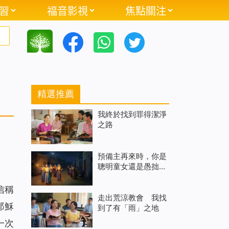
習
福音影視
焦點關注
精選推薦
我終於找到罪得潔淨
之路
預備主再來時，你是
聰明童女還是愚拙童
女
信稱
走出荒涼教會 我找
耶穌
到了有「雨」之地
一次