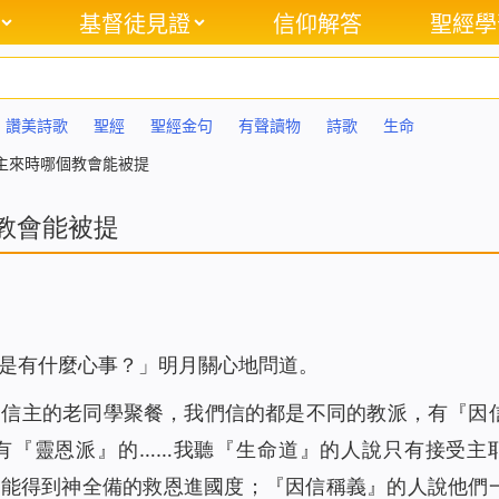
基督徒見證
信仰解答
聖經學
讚美詩歌
聖經
聖經金句
有聲讀物
詩歌
生命
，主來時哪個教會能被提
教會能被提
是有什麼心事？」明月關心地問道。
個信主的老同學聚餐，我們信的都是不同的教派，有『因
有『靈恩派』的……我聽
『生命道』
的人說只有接受主
才能得到神全備的救恩進國度；『因信稱義』的人說他們