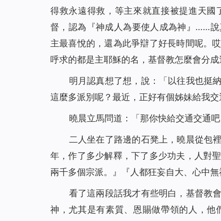
得救永遠得救，等主來就直接被提進天國
督，認為『神成人為要使人成為神』……
主最喜悅的，還為此爭辯了好長時間呢。
呼求的都是主耶穌的名，基督教怎麼會分成
明月認真想了想，說：「以往我也挺
這麼多派別呢？最近，正好有個姊妹給我交
曉晨立馬問道：「那你快給交通交通吧
二人坐在了路邊的石凳上，曉晨從包
年，作了多少解釋，下了多少功夫，人對
兩千多個宗派。
』『
人都狂妄自大、心中無
看了這兩段話我才有些明白，基督教
神，尤其是有素質、恩賜做帶領的人，他