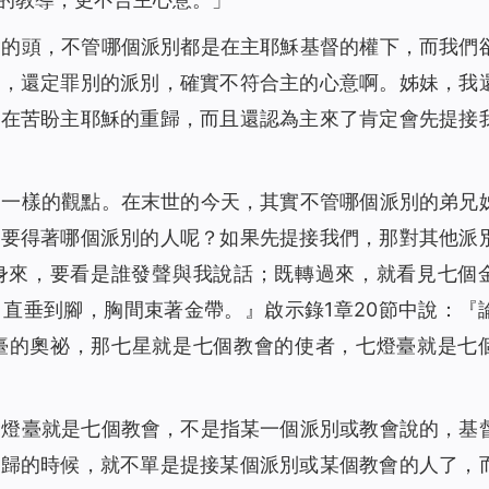
會的頭，不管哪個派別都是在主耶穌基督的權下，而我們
對，還定罪別的派別，確實不符合主的心意啊。姊妹，我
都在苦盼主耶穌的重歸，而且還認為主來了肯定會先提接
是一樣的觀點。在末世的今天，其實不管哪個派別的弟兄
底要得著哪個派別的人呢？如果先提接我們，那對其他派
身來，要看是誰發聲與我說話；既轉過來，就看見七個
，直垂到腳，胸間束著金帶。
』啟示錄1章20節中說：『
臺的奧祕，那七星就是七個教會的使者，七燈臺就是七
金燈臺就是七個教會，不是指某一個派別或教會說的，基
重歸的時候，就不單是提接某個派別或某個教會的人了，