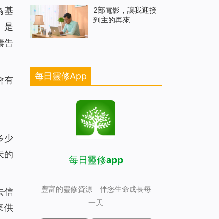
2部電影，讓我迎接
為基
到主的再來
，是
禱告
每日靈修App
會有
多少
天的
每日靈修app
豐富的靈修資源 伴您生命成長每
去信
一天
來供