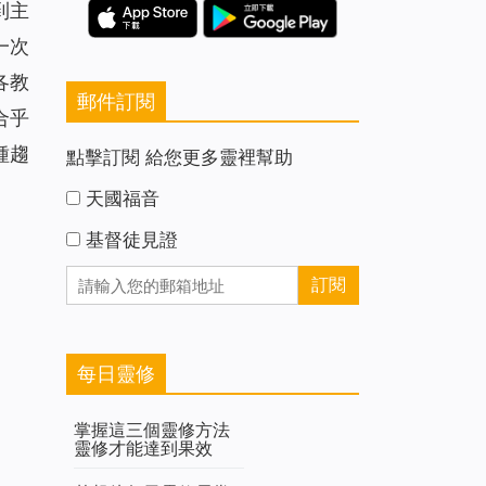
到主
一次
各教
郵件訂閱
合乎
種趨
點擊訂閱 給您更多靈裡幫助
天國福音
基督徒見證
每日靈修
掌握這三個靈修方法
靈修才能達到果效