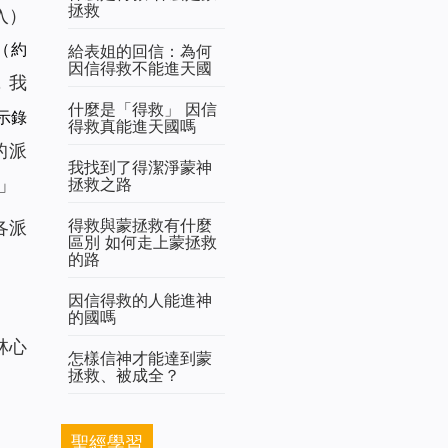
拯救
入）
（約
給表姐的回信：為何
因信得救不能進天國
，我
什麼是「得救」 因信
示錄
得救真能進天國嗎
的派
我找到了得潔淨蒙神
拯救之路
」
得救與蒙拯救有什麼
各派
區別 如何走上蒙拯救
的路
因信得救的人能進神
的國嗎
林心
怎樣信神才能達到蒙
拯救、被成全？
聖經學習