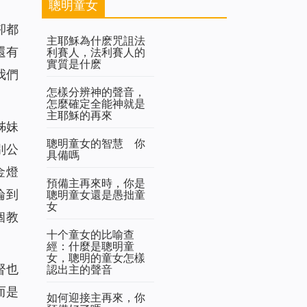
聰明童女
卻都
主耶穌為什麽咒詛法
還有
利賽人，法利賽人的
實質是什麽
我們
怎樣分辨神的聲音，
怎麼確定全能神就是
主耶穌的再來
姊妹
聰明童女的智慧 你
別公
具備嗎
金燈
預備主再來時，你是
論到
聰明童女還是愚拙童
女
個教
十个童女的比喻查
經：什麼是聰明童
女，聰明的童女怎樣
督也
認出主的聲音
而是
如何迎接主再來，你