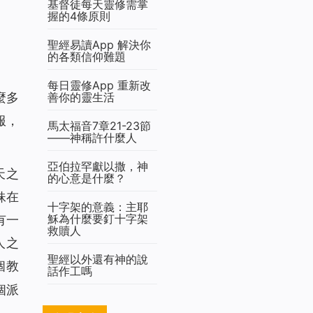
基督徒每天靈修需掌
握的4條原則
聖經易讀App 解決你
的各類信仰難題
每日靈修App 重新改
善你的靈生活
麼多
服，
馬太福音7章21-23節
——神稱許什麼人
亞伯拉罕獻以撒，神
天之
的心意是什麼？
妹在
十字架的意義：主耶
穌為什麼要釘十字架
有一
救贖人
人之
聖經以外還有神的說
個教
話作工嗎
個派