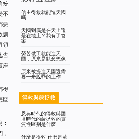
的統
信主得救就能進天國
變不
嗎
都要
天國到底是在天上還
教訓
是在地上？我有了答
案
須領
勞苦做工就能進天
地告
國，原來是觀念想像
寶座
原來被提進天國還需
要一步脫罪的工作
都得
得救與蒙拯救
怎麼
恩典時代的得救與國
度時代的蒙拯救的實
說：
質性區别是什麽
們，
什麼是得救 什麼是蒙