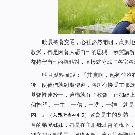
曉晨聽著交通，心裡豁然開朗，高興
教派，都是因著人憑自己的恩賜、素質講
都持守自己的觀點對，這樣就分成了各宗各
明月點點頭說：「其實啊，起初並沒
後，使徒們就到處傳道，將所有接受主耶
基督裡連於一，這樣就有了教會。正如經
個指望。一主，一信，一洗，一神，就是
內。』
教會是主的身體，
（以弗所書4:4-6）
會的弟兄姊妹，都是在主耶穌基督的權下
別之間互相爭鬥，誰也不服，這不符合聖經