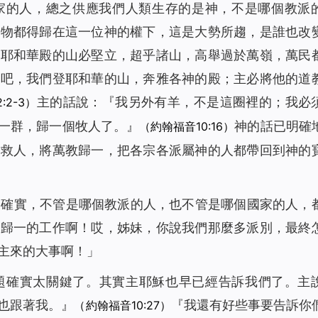
家的人，總之供應我們人類生存的是神，不是哪個教派
之物都得歸在這一位神的權下，這是大勢所趨，是誰也改
，耶和華殿的山必堅立，超乎諸山，高舉過於萬嶺，萬民
來吧，我們登耶和華的山，奔雅各神的殿；主必將他的道
主的話說：『
我另外有羊，不是這圈裡的；我必
:2-3）
一群，歸一個牧人了。
』
神的話已明確
（約翰福音10:16）
拯救人，將萬教歸一，把各宗各派屬神的人都帶回到神的
！確實，不管是哪個教派的人，也不管是哪個國家的人，
教歸一的工作啊！哎，姊妹，你說我們那麼多派別，最終
主來的大事啊！」
題確實太關鍵了。其實主耶穌也早已經告訴我們了。主
也跟著我。
』
『
我還有好些事要告訴你
（約翰福音10:27）