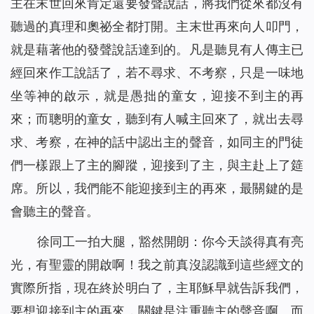
主在末世回來肯定還要發聲說話，將我們從來都沒有
聽過的真理和奧祕全都打開。主末世再來向人叩門，
就是藉著他的發聲說話達到的。凡是聽見有人傳主已
經回來作工說話了，若不尋求、不考察，只是一味地
坐等神的啟示，就是愚拙的童女，迎接不到主的再
來；而聰明的童女，聽到有人喊主回來了，就出去尋
求、考察，在神的話中認出主的聲音，如同主的門徒
們一樣跟上了主的腳蹤，迎接到了主，與主赴上了筵
席。所以，我們能不能迎接到主的再來，最關鍵的是
會聽主的聲音。
徐同工一拍大腿，豁然開朗：你今天談得真有亮
光，有聖靈的開啟啊！我之前真沒認識到這些經文的
實際所指，現在終於明白了，主耶穌早就告訴我們，
要想迎接到主的再來，關鍵是注重聽主的聲音啊。而