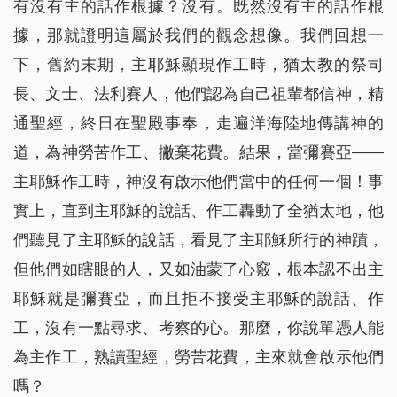
有沒有主的話作根據？沒有。既然沒有主的話作根
據，那就證明這屬於我們的觀念想像。我們回想一
下，舊約末期，主耶穌顯現作工時，猶太教的祭司
長、文士、法利賽人，他們認為自己祖輩都信神，精
通聖經，終日在聖殿事奉，走遍洋海陸地傳講神的
道，為神勞苦作工、撇棄花費。結果，當彌賽亞——
主耶穌作工時，神沒有啟示他們當中的任何一個！事
實上，直到主耶穌的說話、作工轟動了全猶太地，他
們聽見了主耶穌的說話，看見了主耶穌所行的神蹟，
但他們如瞎眼的人，又如油蒙了心竅，根本認不出主
耶穌就是彌賽亞，而且拒不接受主耶穌的說話、作
工，沒有一點尋求、考察的心。那麼，你說單憑人能
為主作工，熟讀聖經，勞苦花費，主來就會啟示他們
嗎？