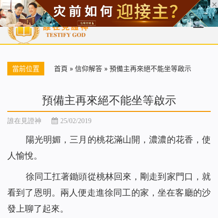
首頁
每日靈糧
天國福音
基督徒見證
信仰解答
聖經
當前位置
首頁
»
信仰解答
»
預備主再來絕不能坐等啟示
預備主再來絕不能坐等啟示
誰在見證神
25/02/2019
陽光明媚，三月的桃花滿山開，濃濃的花香，使
人愉悅。
徐同工扛著鋤頭從桃林回來，剛走到家門口，就
看到了恩明。兩人便走進徐同工的家，坐在客廳的沙
發上聊了起來。