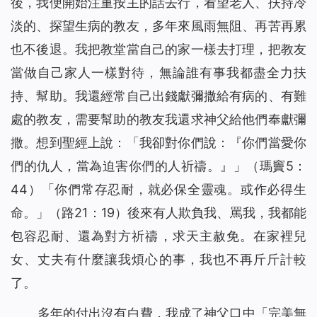
後，我便開始注重按主的話去行，看望老人、扶持冷
淡的、探望生病的教友，多年來風雨無阻、再苦再累
也不後退。我把教堂當自己的家一樣去打理，把教友
當做自己家人一樣對待，無論誰有事我都盡全力扶
持、幫助。我還經常自己出錢獻彌撒給有病的、有難
處的教友，需要幫助的教友我還求神父給他們奉獻彌
撒。想到聖經上說：「
我卻對你們說：『你們當愛你
們的仇人，當為迫害你們的人祈禱。』
」（瑪竇5：
44）「
你們常存忍耐，就必保全靈魂。或作必得生
命。
」（路21：19）後來有人欺負我、罵我，我都能
包容忍耐、還為對方祈禱，求天主赦免。在家裡兒
女、丈夫有什麼讓我煩心的事，我也不再斤斤計較
了。
多年的付出沒有白費，我成了神父口中「完美無