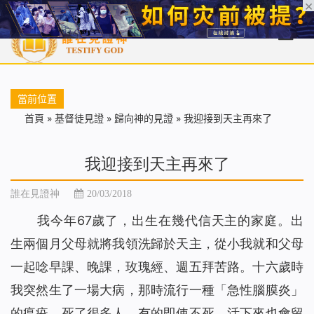
首頁
每日靈糧
天國福音
基督徒見證
信仰解答
聖經
當前位置
首頁
»
基督徒見證
»
歸向神的見證
»
我迎接到天主再來了
我迎接到天主再來了
誰在見證神
20/03/2018
我今年67歲了，出生在幾代信天主的家庭。出
生兩個月父母就將我領洗歸於天主，從小我就和父母
一起唸早課、晚課，玫瑰經、週五拜苦路。十六歲時
我突然生了一場大病，那時流行一種「急性腦膜炎」
的瘟疫，死了很多人，有的即使不死，活下來也會留