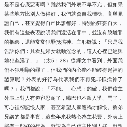
是不是心底惡毒啊？雖然我們外表不卑不亢，但如果
某些地方比別人做得好，我們就會自我標榜、高舉見
證自己，甚至覺得自己比誰都好，特別的狂妄自大，
我們有這些表現說明我們還活在罪中，並沒有脫離罪
的捆綁，還能常常犯罪抵擋神。主耶穌說
：
『
只是我
告訴你們：凡看見婦女就動淫念的，這人心裡已經與
她犯姦淫了。
』（太5：28）從經文中看到，外面我
們不犯明顯的罪了，但我們的內心能不能經得起神的
鑒察呢？外表的好行為代表我們不再犯罪抵擋神了
嗎？」我們都說：「不能。」心想：的確，我們信主
外表上對人有包容忍耐了，嘴巴也不跟人爭、鬥了，
可心裡卻記恨人家，甚至希望人家遭禍才解恨。劉弟
兄講的都是事實，這些年來我熱心為主花費，外表上
能有一些好的行為，就認為自己信主比別人好，就想