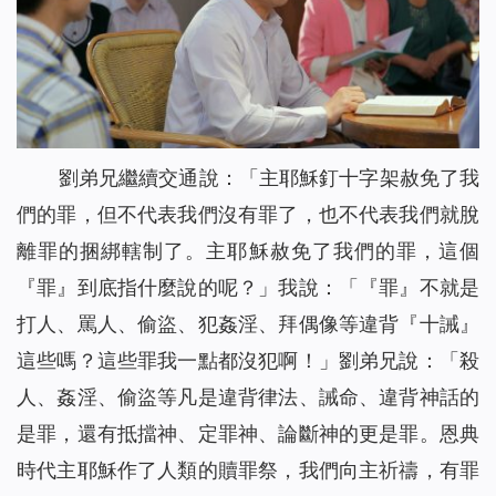
劉弟兄繼續交通說：「主耶穌釘十字架赦免了我
們的罪，但不代表我們沒有罪了，也不代表我們就脫
離罪的捆綁轄制了。主耶穌赦免了我們的罪，這個
『罪』到底指什麼說的呢？」我說：「『罪』不就是
打人、罵人、偷盜、犯姦淫、拜偶像等違背『十誡』
這些嗎？這些罪我一點都沒犯啊！」劉弟兄說：「殺
人、姦淫、偷盜等凡是違背律法、誡命、違背神話的
是罪，還有抵擋神、定罪神、論斷神的更是罪。恩典
時代主耶穌作了人類的贖罪祭，我們向主祈禱，有罪