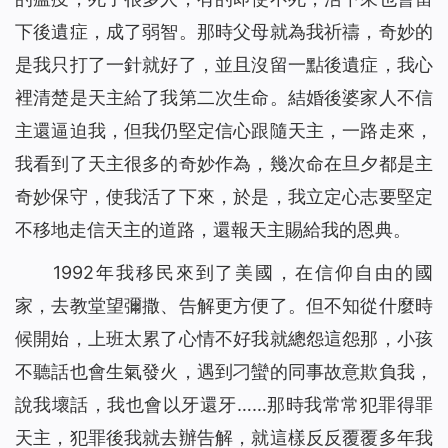
下後遺症，成了弱智。那時父母就為我祈禱，奇妙的
是我只打了一針就好了，並且沒留一點後遺症，我心
裡清楚是天主給了我第二次生命。結婚後婆家人不信
主還逼迫我，但我仍堅定信心跟隨天主，一路走來，
我看到了天主很多的奇妙作為，幾次命在旦夕都是主
奇妙保守，使我活了下來，於是，我立定心志要堅定
不移地走信天主的道路，還報天主賜給我的恩典。
1992年我移民來到了美國，在信仰自由的國
家，去教堂望彌撒、告解更方便了。但不知從什麼時
候開始，上班太累了心情不好我就總怨這怨那，小孩
不聽話也會生氣發火，遇到刁蠻的同事故意欺負我，
說我壞話，我也會以牙還牙……那時我常常犯罪得罪
天主，犯罪後我就去辦告解，就這樣反反覆覆多年我