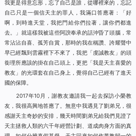
我更是得意忘形，忘了自己是誰，從哪裡來的，忘記
自己只是一個信天主的罪人，我滿口答應著：「好
啊，到時進天堂，我把門給你們拉著，讓你們都進
去。」就這樣我被這些阿諛奉承的話沖昏了頭腦，常
常沾沾自喜、孤芳自賞，那時的我在稱讚、誇耀聲中
早已經飄到雲霧裡下不來了，我把「虔誠教友」的頭
銜理所應該的掛在自己頭上，更把「我是天主喜愛的
教友」的光環套在自己身上，覺得自己已經有了進天
國的保障。
2017年10月，謝教友邀請我一起去探訪小榮教
友，我很高興地答應了。無意中我遇見了劉弟兄，很
感謝天主奇妙的安排，幾天時間劉弟兄給我們見證了
天主拯救人類的六千年經營計劃、道成肉身方面的真
理、如何分辨真假基督、天主回來如何作萬教歸一的