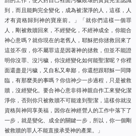
罰的工作，使人對自己裡面污穢敗壞的實質完全認識
到，而且能夠完全變化，成為被潔淨的人，這樣，人
才有資格歸到神的寶座前。
」「
就你們這樣一個罪
人，剛被救贖回來，不經變化，不經神成全，你能合
神心意嗎？就你現在的老舊人，耶穌把你拯救回來了
這並不假，你不屬罪這是因著神的拯救，但並不能證
明你沒罪、沒污穢，你沒經變化如何能聖潔呢？你裡
面還盡是污穢，又自私又卑鄙，你還想跟耶穌一同降
臨，有那麼美的事嗎？你信神少一步過程，只是被救
贖，沒經變化。要合神心意非得神親自作工來變化潔
淨你，否則你只被救贖不可能達到聖潔，這樣你就沒
資格與神同享美福，因你在神經營人的工作中落下了
一步，就是變化、成全的關鍵一步，所以，你一個剛
被救贖的罪人不能直接承受神的產業。
」