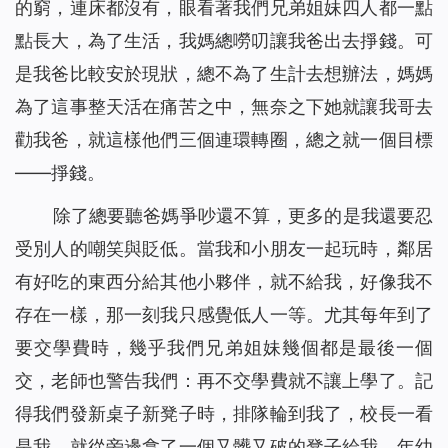
的窮，連床都沒有，眼看著我們兄弟姐妹四人都一點
點長大，為了生活，我媽總嘮叨讓我爸出去掙錢。可
是我爸比較安於現狀，總不為了生計去想辦法，媽媽
為了這事整天活在痛苦之中，無奈之下她就讓我哥去
勸我爸，就這樣他們三個連環轉圈，總之就一個目標
——掙錢。
除了總要聽爸媽爭吵還不算，更多的是我還要忍
受別人的嘲笑與貶低。當我和小朋友一起玩時，鄰居
有好吃的東西分給其他小夥伴，就不給我，好像我不
存在一樣，那一刻我只感覺低人一等。尤其每年到了
要交學費時，幾乎我們兄弟姐妹幾個都是最後一個
交，老師也警告我們：再不交學費就不讓上學了。記
得我們發新桌子新凳子時，排隊輪到我了，校長一看
是我，就從旁邊拿了一個又髒又破的凳子給我。年幼