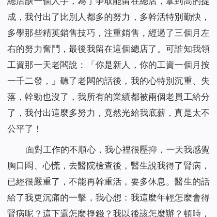
總店缺一個人手，為了爭取能留在總店，拿到高的提
成，我付出了比別人都多的努力，多幹活特別勤快，
多學那些精英銷售技巧，注重銷售，經過了三個月左
右的努力奮鬥，最後我留在這個總店了。可誰知我領
工資那一天老闆說：「你是新人，你的工資一個月按
一千二發，」聽了老闆的話後，我的心特別沉重、失
落，幹勁也沒了，我所有的業績都被兩個老員工給分
了，我付出這麼多努力，竟然光給我底薪，真是太不
公平了！
面對工作的不順心，我心裡很壓抑，一天我感覺
胸口悶、心慌，去醫院檢查後，醫生說我得了腎病，
已經很嚴重了，不能再幹重活，要多休息。醫生的話
給了我更沉痛的一擊，我心想：我這麼年輕怎麼會得
腎病呢？這下還怎麼掙錢？我以後該怎麼辦？頓時，