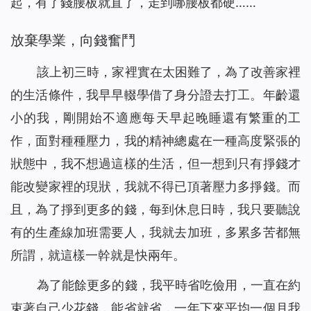
起，有了錢腰板就直了，走到哪腰板都硬……
放棄學業，向錢奮鬥
該上初三時，家裡實在太困難了，為了改善家裡
的生活條件，我早早輟學借了身分證去打工。年齡還
小的我，剛開始不適應每天早起晚睡還有繁重的工
作，面對種種壓力，我的精神總處在一種高度緊張的
狀態中，我不想過這樣的生活，但一想到只有掙錢才
能改變家裡的現狀，我就不得已頂著壓力多掙錢。而
且，為了掙到更多的錢，每到休息日時，我只要聽說
有的生產線加班需要人，我就去加班，多累多苦都無
所謂，就這樣一幹就是快兩年。
為了能餘更多的錢，我平時省吃儉用，一直在約
束著自己少花錢，能省就省，一年下來平均一個月我