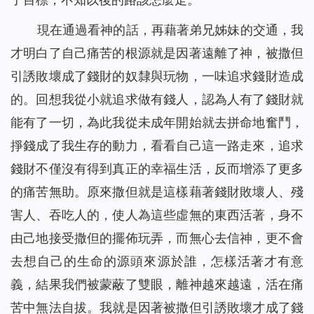
現在通過看神的話，再藉著弟兄姊妹的交通，我
才明白了自己痛苦的根源就是因著遠離了神，被撒但
引誘敗壞成了錢財的奴隸與玩物，一味追求錢財造成
的。回想我從小就追求做有錢人，認為人有了錢財就
能有了一切，為此我從未成年開始就去拼命地奮鬥，
掙錢成了我生存的動力，看看自己這一路走來，追求
錢財不僅沒有得到真正的幸福生活，反而增添了更多
的痛苦無助。原來撒但就是這樣藉著錢財敗壞人、殘
害人、吞吃人的，使人為這些虛無的東西活著，身不
由己地接受撒但的擺佈玩弄，而無心去信神，更不會
去想自己的生命的源頭來源於誰，怎樣活著才有意
義，結果我們被蒙蔽了雙眼，離神越來越遠，活在痛
苦中無法自拔。我就是因著被撒但引誘敗壞才成了錢