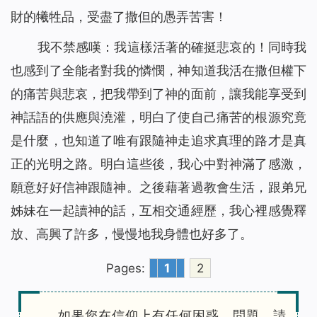
財的犧牲品，受盡了撒但的愚弄苦害！
我不禁感嘆：我這樣活著的確挺悲哀的！同時我
也感到了全能者對我的憐憫，神知道我活在撒但權下
的痛苦與悲哀，把我帶到了神的面前，讓我能享受到
神話語的供應與澆灌，明白了使自己痛苦的根源究竟
是什麼，也知道了唯有跟隨神走追求真理的路才是真
正的光明之路。明白這些後，我心中對神滿了感激，
願意好好信神跟隨神。之後藉著過教會生活，跟弟兄
姊妹在一起讀神的話，互相交通經歷，我心裡感覺釋
放、高興了許多，慢慢地我身體也好多了。
Pages:
1
2
如果您在信仰上有任何困惑、問題，請