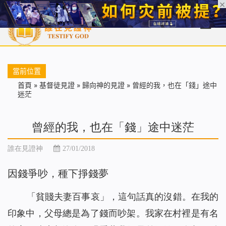
首頁
每日靈糧
天國福音
基督徒見證
信仰解答
聖經
當前位置
首頁
»
基督徒見證
»
歸向神的見證
»
曾經的我，也在「錢」途中
迷茫
曾經的我，也在「錢」途中迷茫
誰在見證神
27/01/2018
因錢爭吵，種下掙錢夢
「貧賤夫妻百事哀」，這句話真的沒錯。在我的
印象中，父母總是為了錢而吵架。我家在村裡是有名