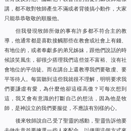
講，都不敢對牧師產生不滿或者背後搞小動作，大家
只能恭恭敬敬的順服他。
但我發現牧師所做的事有許多都不符合主的教
導，他通常都是喜歡接觸那些在教會或社會上有錢、
有地位的，或者奉獻多的弟兄姊妹，跟他們說話的時
候談笑風生，卻很少搭理我們這些並不富裕、沒有社
會地位的平信徒。而在講台上還教導我們要敬虔、要
平等待人。每當聽到這些我就很不理解，明明要求我
們要謙虛有愛，為什麼他卻這樣高傲？可每次想到
這，我又會有意識的打斷自己的想法，因為他是牧
師，是神設立的我們要服從，不應該有別樣的心。
後來牧師說自己受了聖靈的感動，聖靈告訴他要
去做生意並要揀選一些人來配合，以便用這個方式來