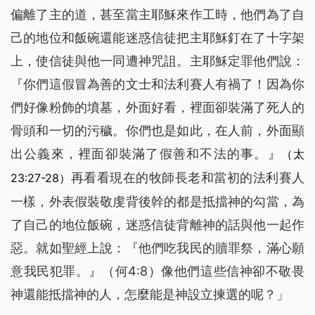
偏離了主的道，甚至當主耶穌來作工時，他們為了自
己的地位和飯碗還能迷惑信徒把主耶穌釘在了十字架
上，使信徒與他一同遭神咒詛。主耶穌定罪他們說：
『
你們這假冒為善的文士和法利賽人有禍了！因為你
們好像粉飾的墳墓，外面好看，裡面卻裝滿了死人的
骨頭和一切的污穢。你們也是如此，在人前，外面顯
出公義來，裡面卻裝滿了假善和不法的事。』
（太
再看看現在的牧師長老和當初的法利賽人
23:27-28）
一樣，外表假裝敬虔背後幹的都是抵擋神的勾當，為
了自己的地位飯碗，迷惑信徒背離神的話與他一起作
惡。就如聖經上說：『
他們吃我民的贖罪祭，滿心願
意我民犯罪。』
（何4:8）像他們這些信神卻不敬畏
神還能抵擋神的人，怎麼能是神設立揀選的呢？」