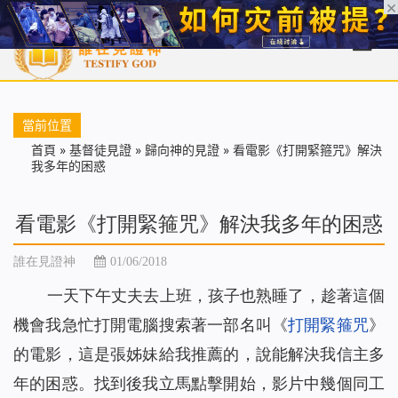
首頁
每日靈糧
天國福音
基督徒見證
信仰解答
聖經
當前位置
首頁
»
基督徒見證
»
歸向神的見證
»
看電影《打開緊箍咒》解決
我多年的困惑
看電影《打開緊箍咒》解決我多年的困惑
誰在見證神
01/06/2018
一天下午丈夫去上班，孩子也熟睡了，趁著這個
機會我急忙打開電腦搜索著一部名叫《
打開緊箍咒
》
的電影，這是張姊妹給我推薦的，說能解決我信主多
年的困惑。找到後我立馬點擊開始，影片中幾個同工