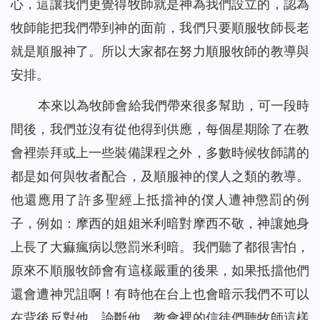
心，這讓我們更覺得牧師就是神為我們設立的，認為
牧師能把我們帶到神的面前，我們只要順服牧師長老
就是順服神了。所以大家都在努力順服牧師的教導與
安排。
本來以為牧師會給我們帶來很多幫助，可一段時
間後，我們並沒有從他得到供應，每個星期除了在教
會裡崇拜或上一些裝備課程之外，多數時候牧師講的
都是如何與牧者配合，及順服神的僕人之類的教導。
他還應用了許多聖經上抵擋神的僕人遭神懲罰的例
子，例如：摩西的姐姐米利暗對摩西不敬，神讓她身
上長了大痲瘋病以懲罰米利暗。我們聽了都很害怕，
原來不順服牧師會有這樣嚴重的後果，如果抵擋他們
還會遭神咒詛啊！有時他在台上也會暗示我們不可以
在背後反對他、論斷他，教會裡的信徒們聽牧師這樣