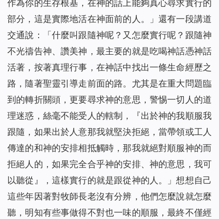
作為你的生存根基，在神的話上能夠真心尋求實行的
部分，這是實際地活在神面前的人。
」還有一段講道
交通說：「什麼叫跟隨神呢？又怎麼實行呢？跟隨神
不光禱告神、讚美神，最主要的就是吃喝神話憑神話
活著，按著真理行事，在神話中找出一條生命經歷之
路，隨著聖靈引導走前面的路。尤其是在重大問題臨
到的轉折關頭，更要尋求神的意思，警惕一切人的道
理迷惑，絲毫不能受人的轄制，『出於神的我順服我
跟隨，如果出於人意那我就堅決拒絕，當帶領或工人
傳達的和神的安排相抵觸時，那我就絕對順服神的而
拒絕人的，如果完全合乎神的安排、神的意思，我可
以聽從』，這樣實行的就是跟從神的人。」想想自己
這些年因著對牧師長老沒有分辨，他們怎麼說就怎麼
聽，明知有些事做得不對也一味的順服，最終不僅經