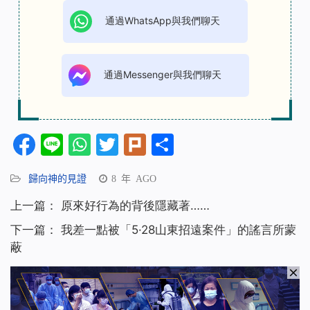
通過WhatsApp與我們聊天
通過Messenger與我們聊天
Facebook
Line
WhatsApp
Twitter
Plurk
分
享
歸向神的見證
8 年 AGO
上一篇：
原來好行為的背後隱藏著……
下一篇：
我差一點被「5·28山東招遠案件」的謠言所蒙
蔽