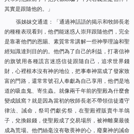
其實是跟隨他的。
」
張姊妹交通道：「通過神話語的揭示和牧師長老
的種種表現看到，他們能迷惑人崇拜跟隨他們，完全
是靠著他們的恩賜、素質常常講解一些神學理論和聖
經知識達到目的的。他們為了自己的利益，打著信神
的旗號用各種謊言迷惑信徒跟隨自己，追求世界錢
財，心裡根本沒有神的地位，把事奉神當成了發家致
富的門路，還常常號召人奉獻為自己享用，他們是地
道的吸血鬼、寄生蟲。就像兩千年前的聖殿為什麼會
變成賊窩？就是因為當初的牧師長老不帶領信徒遵守
律法、誡命，祭司們獻劣祭，在聖殿裡販賣牛羊鴿
子，兌換銀錢，使聖殿成了交易場所，被神離棄最後
成為荒場。他們絲毫沒有敬畏神的心，廢棄神的誡命