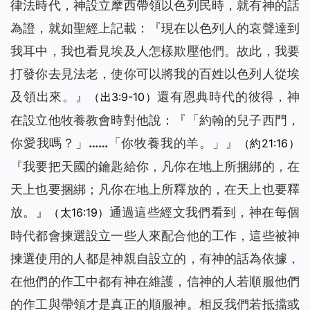
律法時代，神設立摩西帶領以色列民時，就有神的話
為證，就如聖經上記載：『
現在以色列人的哀聲達到
我耳中，我也看見埃及人怎樣欺壓他們。故此，我要
打發你去見法老，使你可以將我的百姓以色列人從埃
及領出來。』
還有恩典時代的彼得，神
（出3:9-10）
在設立他牧養教會時對他說：『「
約翰的兒子西門，
你愛我嗎？」……「你牧養我的羊。」
』
（約21:16）
『
我要把天國的鑰匙給你，凡你在地上所捆綁的，在
天上也要捆綁；凡你在地上所釋放的，在天上也要釋
放。』
通過這些經文我們看到，神在每個
（太16:19）
時代都會揀選設立一些人來配合他的工作，這些被神
揀選使用的人都是神親自設立的，有神的話為依據，
在他們的作工中都有神在維護，信神的人若順服他們
的作工與帶領才是真正的順服神。相反我們若抵擋或