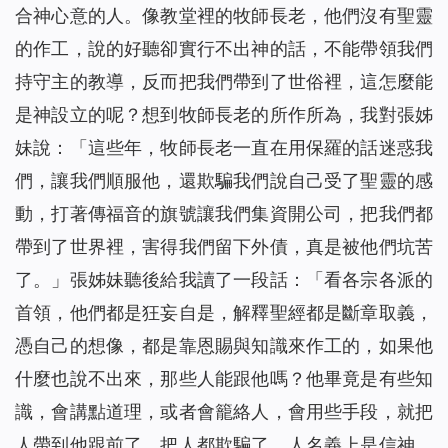
合神心意的人。像教堂裡的牧師長老，他們沒有聖靈
的作工，說的好聽卻實行不出神的話，不能帶領我們
持守主的教導，反而把我們帶到了世俗裡，這怎麼能
是神設立的呢？想到牧師長老的所作所為，我對張姊
妹說：「這些年，牧師長老一直在用保羅的話迷惑我
們，讓我們順服他，還欺騙我們說自己受了聖靈的感
動，打著傳福音的旗號讓我們集資開公司，把我們都
帶到了世界裡，害得我們留下外債，真是被他們坑苦
了。」張姊妹聽後給我讀了一段話：「
看各宗各派的
首領，他們都是狂妄自是，解釋聖經都是斷章取義，
憑自己的想像，都是靠恩賜與知識來作工的，如果他
什麼也說不出來，那些人能跟他嗎？他畢竟是有些知
識，會講點道理，或者會籠絡人，會用些手段，就把
人帶到他跟前了，把人都欺騙了，人名義上是信神，