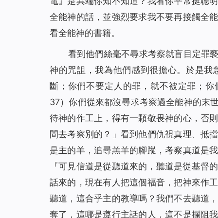
電』是異端你知不知道？我看你平常挺聰
全能神的話，並強烈要求我不要再接觸全
看全能神的書籍。
看到他們絲毫不尋求考察就盲目定罪
神的咒詛，我為他們感到很擔心。於是我
斷；你們不要定人的罪，就不被定罪；你
37）你們從來都沒尋求考察過全能神的末
待神的作工上，得有一顆敬畏神的心，否
間去考察別的？」看到他們仇視真理、抵
是主的羊，追尋羔羊的腳蹤，考察真道是
『可見信道是從聽道來的，聽道是從基督的
話來的，現在有人把這個福音，把神來作
聽道，這合乎主的教導嗎？我們不去聽道
奪了，這哪是遵行主話的人，這不是攔阻