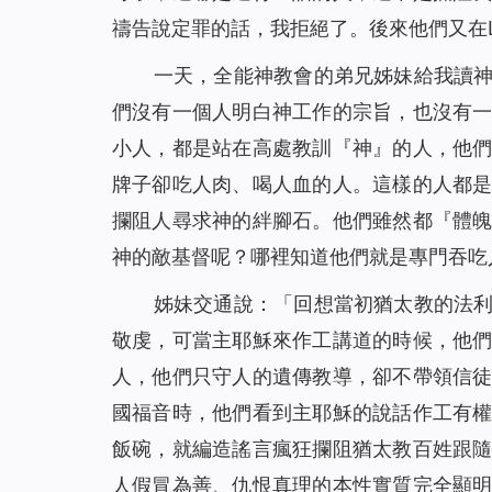
禱告說定罪的話，我拒絕了。後來他們又在L
一天，全能神教會的弟兄姊妹給我讀
們沒有一個人明白神工作的宗旨，也沒有
小人，都是站在高處教訓『神』的人，他
牌子卻吃人肉、喝人血的人。這樣的人都
攔阻人尋求神的絆腳石。他們雖然都『體
神的敵基督呢？哪裡知道他們就是專門吞吃
姊妹交通說：「回想當初猶太教的法
敬虔，可當主耶穌來作工講道的時候，他
人，他們只守人的遺傳教導，卻不帶領信
國福音時，他們看到主耶穌的說話作工有
飯碗，就編造謠言瘋狂攔阻猶太教百姓跟
人假冒為善、仇恨真理的本性實質完全顯