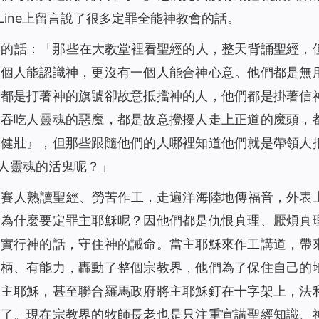
ine上留言說了很多定罪全能神教會的話。
神的話
：
「
那些在大教堂裡看聖經的人，整天背誦聖經，
一個人能認識神，更沒有一個人能合神心意。他們都是無
們都是打著神的旗號卻故意抵擋神的人，他們都是掛著信
是吞吃人靈魂的惡魔，都是故意攪擾人走上正道的魔頭，
魄健壯』，但那些跟隨他們的人哪裡知道他們就是帶領人
人靈魂的活鬼呢？
」
利賽人熟讀聖經、勞苦作工，走遍洋海陸地傳福音，外表
們為什麼要定罪主耶穌呢？因他們都是仇恨真理、厭煩真
徒實行神的話，守住神的誡命。當主耶穌來作工講道，帶
權柄、有能力，轟動了整個宗教界，他們為了保住自己的
隨主耶穌，甚至聯合羅馬政府將主耶穌釘在十字架上，法
明了。現在宗教界的牧師長老也是只注重宣講聖經知識、