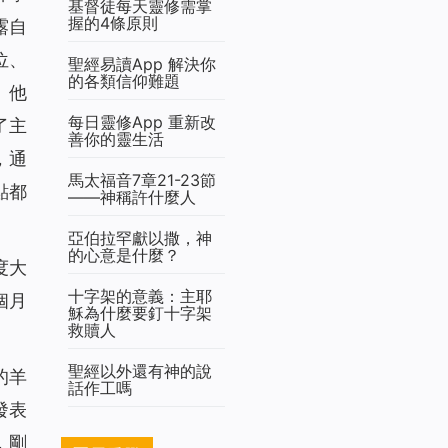
基督徒每天靈修需掌
握的4條原則
露自
位、
聖經易讀App 解決你
的各類信仰難題
。他
每日靈修App 重新改
了主
善你的靈生活
，通
馬太福音7章21-23節
點都
——神稱許什麼人
亞伯拉罕獻以撒，神
的心意是什麼？
度大
十字架的意義：主耶
個月
穌為什麼要釘十字架
救贖人
聖經以外還有神的說
的羊
話作工嗎
發表
，剛