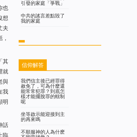
引發的家庭「爭戰」
你也
中共的謠言差點毀了
沒想
我的家庭
丈夫
話，
「其
信仰解答
裡就
我們信主後已經罪得
老與
赦免了，可為什麼還
能常常犯罪？到底怎
在我
樣才能擺脫罪的轄制
顯明
呢
坐等啟示能迎接到主
的再來嗎
神話
不順服神的人為什麽
上臨