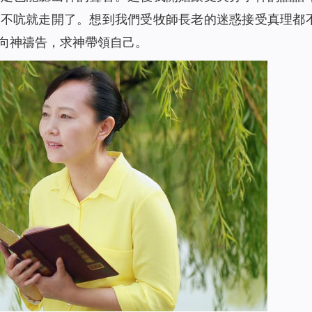
聲不吭就走開了。想到我們受牧師長老的迷惑接受真理都
向神禱告，求神帶領自己。