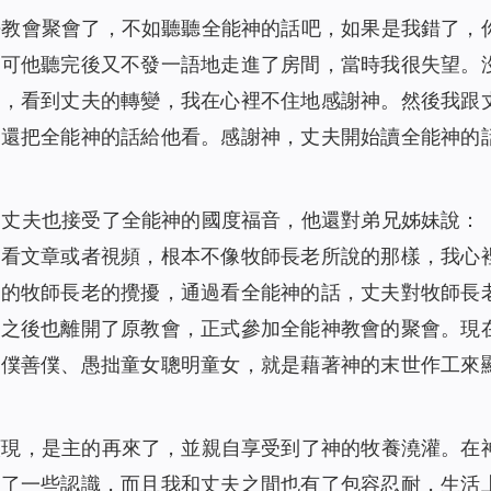
去教會聚會了，不如聽聽全能神的話吧，如果是我錯了，
。可他聽完後又不發一語地走進了房間，當時我很失望。
了，看到丈夫的轉變，我在心裡不住地感謝神。然後我跟
，還把全能神的話給他看。感謝神，丈夫開始讀全能神的
，丈夫也接受了全能神的國度福音，他還對弟兄姊妹說：
是看文章或者視頻，根本不像牧師長老所說的那樣，我心
會的牧師長老的攪擾，通過看全能神的話，丈夫對牧師長
，之後也離開了原教會，正式參加全能神教會的聚會。現
惡僕善僕、愚拙童女聰明童女，就是藉著神的末世作工來
顯現，是主的再來了，並親自享受到了神的牧養澆灌。在
有了一些認識，而且我和丈夫之間也有了包容忍耐，生活