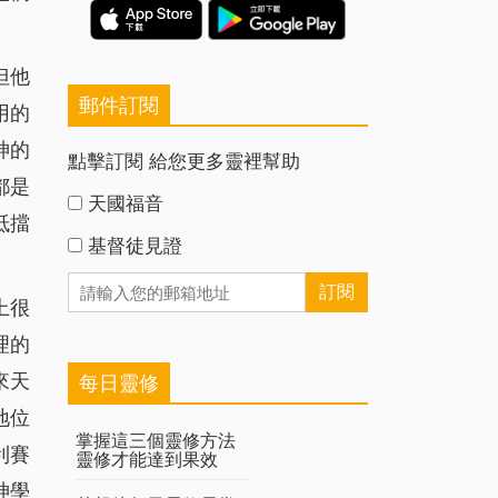
但他
郵件訂閱
用的
神的
點擊訂閱 給您更多靈裡幫助
都是
天國福音
抵擋
基督徒見證
上很
理的
來天
每日靈修
地位
掌握這三個靈修方法
利賽
靈修才能達到果效
神學