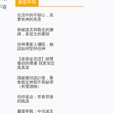
屬靈爭戰
不容
生活中的不順心，其
實有神的美意
衝破謠言與觀念的捆
綁，喜迎主的重歸
信神遭家人攔阻，她
該如何堅持信神
【基督徒見證】經歷
撒但的攪擾 我更加定
真真道
識破撒但詭計後，聚
會親近神我不再缺席
（有聲讀物）
信仰逼迫：答卷背後
的陰謀
屬靈爭戰：中共謠言