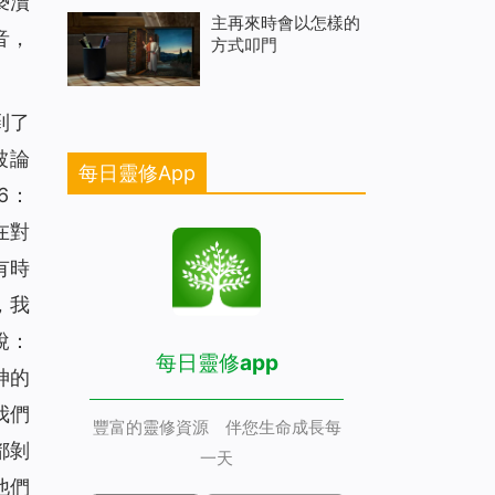
褻瀆
主再來時會以怎樣的
音，
方式叩門
到了
被論
每日靈修App
6：
在對
有時
，我
說：
每日靈修app
神的
我們
豐富的靈修資源 伴您生命成長每
都剝
一天
他們