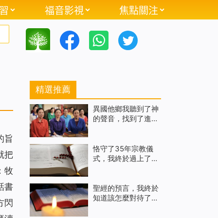
習
福音影視
焦點關注
精選推薦
異國他鄉我聽到了神
的聲音，找到了進天
國的路
的旨
恪守了35年宗教儀
就把
式，我終於過上了真
正的靈生活
：牧
話書
聖經的預言，我終於
知道該怎麼對待了
方閃
（有聲讀物）