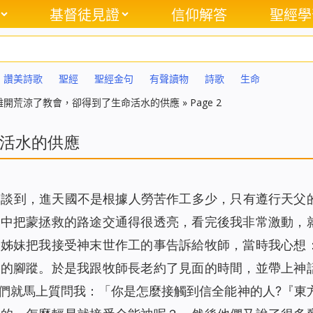
基督徒見證
信仰解答
聖經學
讚美詩歌
聖經
聖經金句
有聲讀物
詩歌
生命
離開荒涼了教會，卻得到了生命活水的供應
»
Page 2
活水的供應
中談到，進天國不是根據人勞苦作工多少，只有遵行天父
影中把蒙拯救的路途交通得很透亮，看完後我非常激動，
到姊妹把我接受神末世作工的事告訴給牧師，當時我心想
神的腳蹤。於是我跟牧師長老約了見面的時間，並帶上神
們就馬上質問我：「你是怎麼接觸到信全能神的人?『東