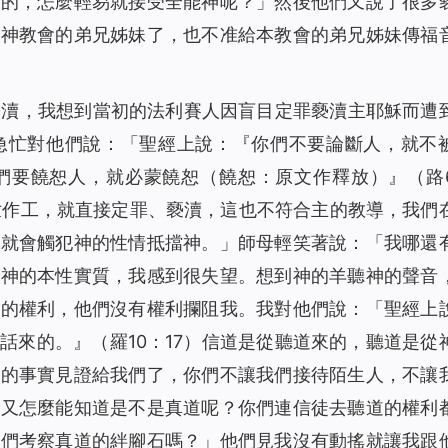
明的，怎麼輕易就接受全能神呢？」然後他們又說了很多
能神教會的弟兄姊妹了，也不准給本教會的弟兄姊妹傳福
褻瀆，我想到當初的法利賽人因盲目定罪褻瀆主耶穌而遭
急忙對他們說：「聖經上說：『
你們不要論斷人，就不
們要饒恕人，就必蒙饒恕
（饒恕：原文作釋放）』（路
世作工，就直接定罪、褻瀆，這也不符合主的教導，我們
則就會觸犯神的性情抵擋神。」師母輕笑著說：「我哪還
擋神的本性實質，我感到很失望。想到神的羊聽神的聲音
我的權利，他們沒有權利攔阻我。我對他們說：「聖經上
話來的。』（羅10：17）信道是從聽道來的，聽道是從
工的事實見證給我們了，你們不讓我們接待陌生人，不讓
，又怎麼能知道是不是真道呢？你們連信徒去聽道的權利
我們考察真道的絆腳石嗎？」他們見我沒有動搖就讓我跟