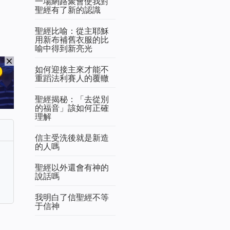
一場網路聚會使我對
聖經有了新的認識
聖經比喻：從主耶穌
用新布補舊衣服的比
喻中得到新亮光
如何迎接主來才能不
重蹈法利賽人的覆轍
聖經揭秘：「去從別
的福音」該如何正確
理解
信主受洗後就是新造
的人嗎
聖經以外還會有神的
說話嗎
我明白了信聖經不等
于信神