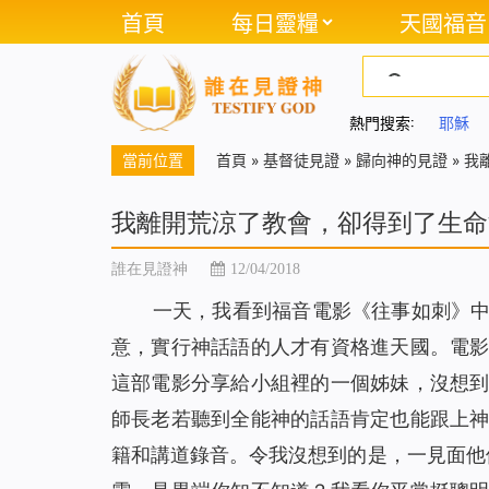
首頁
每日靈糧
天國福音
熱門搜索:
耶穌
當前位置
首頁
»
基督徒見證
»
歸向神的見證
»
我
我離開荒涼了教會，卻得到了生命
誰在見證神
12/04/2018
一天，我看到福音電影《往事如刺》
意，實行神話語的人才有資格進天國。電
這部電影分享給小組裡的一個姊妹，沒想
師長老若聽到全能神的話語肯定也能跟上
籍和講道錄音。令我沒想到的是，一見面他