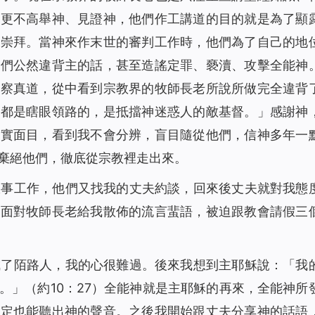
，更不高舉神、見證神，他們作工講道的目的就是為了顯
、崇拜。當神來作末世的審判工作時，他們為了自己的地
他們公然違背主的話，甚至造謠定罪、褻瀆、攻擊全能神
考察真道，從中看到宗教界的牧師長老所說所做完全違背
，都是瞎眼領路的，是抵擋神迷惑人的敵基督。」感謝神
真實面目，看到我不會分辨，盲目隨從他們，信神多年一
棄絕他們，徹底從宗教裡走出來。
服事工作，他們又找我的丈夫約談，回來後丈夫就對我態
法面對牧師長老給我散佈的流言蜚語，被迫跟教會請假三
成了陌路人，我的心很難過。後來我想到主耶穌說：「
我
。
」（約10：27）全能神就是主耶穌的再來，全能神所
肯定也能聽出神的聲音。之後我開始跟丈夫分享神的話語