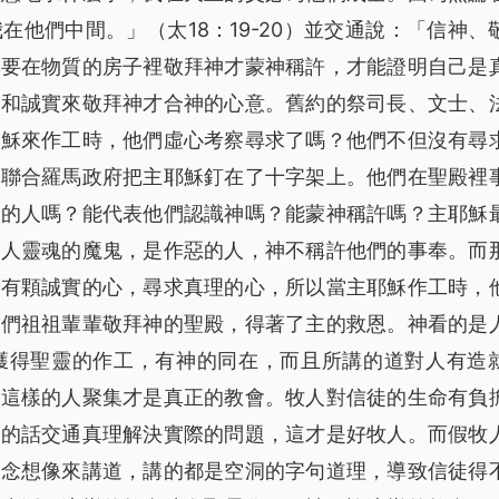
我在他們中間。」
（太18：19-20）並交通說：「信神、
非要在物質的房子裡敬拜神才蒙神稱許，才能證明自己是
靈和誠實來敬拜神才合神的心意。舊約的祭司長、文士、
耶穌來作工時，他們虛心考察尋求了嗎？他們不但沒有尋
還聯合羅馬政府把主耶穌釘在了十字架上。他們在聖殿裡
神的人嗎？能代表他們認識神嗎？能蒙神稱許嗎？主耶穌
吃人靈魂的魔鬼，是作惡的人，神不稱許他們的事奉。而
就有顆誠實的心，尋求真理的心，所以當主耶穌作工時，
他們祖祖輩輩敬拜神的聖殿，得著了主的救恩。神看的是
獲得聖靈的作工，有神的同在，而且所講的道對人有造
，這樣的人聚集才是真正的教會。牧人對信徒的生命有負
神的話交通真理解決實際的問題，這才是好牧人。而假牧
觀念想像來講道，講的都是空洞的字句道理，導致信徒得