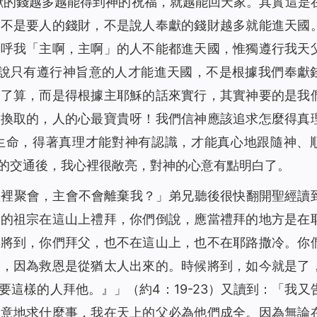
獻的錢越多越能得到神的祝福，就越能回天家。其實這是
思不是要人的錢財，不是說人奉獻的錢財越多就能進天國
稱呼我「主啊，主啊」的人不能都進天國，惟獨遵行我天
確說只有遵行神旨意的人才能進天國，不是根據我們奉獻
說了算，而是得根據主耶穌的話來實行，其實神要的是我
能換取的，人的心最寶貴呀！我們信神應該追求怎麼得真
生命，得著真理才能對神有認識，才能真心地跟隨神、
的交通後，我心裡很敞亮，對神的心意有點明白了。
堂裡聚會，主會不會離棄我？」弟兄聽後很快翻開聖經讀
們的祖宗在這山上禮拜，你們倒說，應當禮拜的地方是在
候將到，你們拜父，也不在這山上，也不在耶路撒冷。你
道，因為救恩是從猶太人出來的。時候將到，如今就是了
要這樣的人拜他。』」
（約4：19-23）又讀到：
「我又
合意地求什麼事，我在天上的父必為他們成全。因為無論