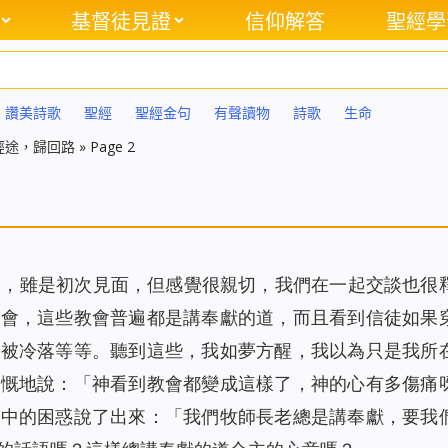
基督徒見證
信仰解答
聖經學
讚美詩歌
聖經
聖經金句
有聲讀物
詩歌
生命
經途，歸回路
»
Page 2
們，雖是初次見面，但感覺很親切，我們在一起交談也很
教會，這些教會普遍都是講奉獻的道，而且看到信徒如果
會被冷落等等。聽到這些，我如夢方醒，我以為只是我所
感慨地說：「神看到教會都變成這樣了，神的心有多傷痛
心中的困惑說了出來：「我們牧師長老總是講奉獻，要我