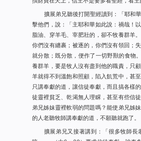
攢財寶在天上，信主不是要多看聖經，看主
擴展弟兄聽後打開聖經讀到：
「耶和
擊他們，說：「主耶和華如此說：禍哉！
脂油、穿羊毛、宰肥壯的，卻不牧養群羊
你們沒有纏裹；被逐的，你們沒有領回；
就分散；既分散，便作了一切野獸的食物
養群羊，要是牧人沒有盡到他的職責，只
羊就得不到溫飽和照顧，陷入飢荒中，甚
只講奉獻的道，讓信徒奉獻，而且搞各樣
徒靈裡貧乏、乾渴無人理睬，甚至有些信
弟兄姊妹靈裡軟弱的問題嗎？能使弟兄姊
的人老聽牧師講奉獻的道，不願聽就跑了。
擴展弟兄又接著講到：「很多牧師長