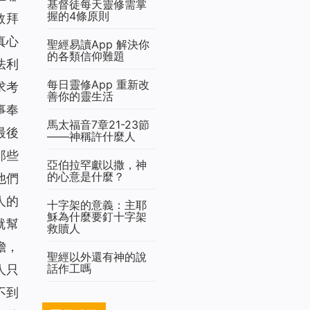
基督徒每天靈修需掌
握的4條原則
敬拜
真心
聖經易讀App 解決你
的各類信仰難題
法利
每日靈修App 重新改
求考
善你的靈生活
事奉
馬太福音7章21-23節
最後
——神稱許什麼人
那些
亞伯拉罕獻以撒，神
的心意是什麼？
他們
人的
十字架的意義：主耶
穌為什麼要釘十字架
就幫
救贖人
擔，
聖經以外還有神的說
話作工嗎
人只
不到