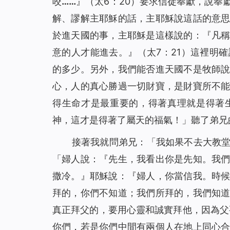
咬……』
（太6：20）要求信徒奉獻，說奉
解、謬解主耶穌的話，主耶穌說這話的意
於進天國的事，主耶穌是這樣說的：
『凡
意的人才能進去。』
（太7：21）這裡明
的多少。另外，我們能否進天國不是牧師
心，人的真心勝過一切財寶，是財寶所不
得生命才是最重要的，得著真理就是得著
神，這才是得著了屬天的福氣！」聽了弟兄
接著我就問弟兄：「我如果不去大教
「婦人說：『先生，我看出你是先知。我
撒冷。』耶穌說：
『婦人，你當信我。時
拜的，你們不知道；我們所拜的，我們知
真正拜父的，要用心靈和誠實拜他，因為父
你們，若是你們中間有兩個人在地上同心