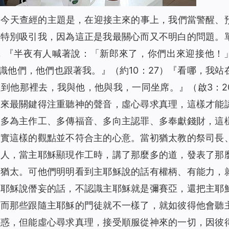
「今天查經的主題是，在迎接主來的事上，我們當警醒、
，特別吸引我，因為這正是我最關心而又不明白的問題。
，
『半夜有人喊著說：「新郎來了，你們出來迎接他！
識他們，他們也跟著我。』
（約10：27）
『看哪，我站
進到他那裡去，我與他，他與我，一同坐席。』
（啟3：2
主來最關鍵得注重聽神的聲音，虛心尋求真理，這樣才能
要多為主作工、多傳福音、多向主認罪、多奉獻錢財，這
其實這樣的觀點並不符合主的心意。當初猶太教的祭司長
的人，當主耶穌顯現作工時，講了那麼多的道，發表了那
個猶太。可他們明明看到主耶穌說的話有權柄、有能力，
主耶穌說僭妄的話，不認識主耶穌就是彌賽亞，還把主耶
。而那些跟隨主耶穌的門徒就不一樣了，就如彼得他會聽
困惑，但能虛心尋求真理，接受順服從神來的一切，因彼