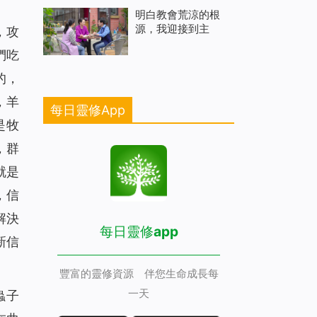
明白教會荒涼的根
源，我迎接到主
，攻
們吃
的，
，羊
每日靈修App
是牧
，群
就是
，信
解決
每日靈修app
新信
豐富的靈修資源 伴您生命成長每
一天
蟲子