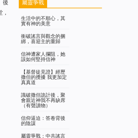
屬靈爭戰
」後
堂，
生活中的不順心，其
實有神的美意
衝破謠言與觀念的捆
綁，喜迎主的重歸
信神遭家人攔阻，她
該如何堅持信神
【基督徒見證】經歷
撒但的攪擾 我更加定
真真道
識破撒但詭計後，聚
會親近神我不再缺席
（有聲讀物）
信仰逼迫：答卷背後
的陰謀
屬靈爭戰：中共謠言