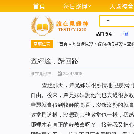
首頁
每日靈糧
天國福音
熱門搜索:
耶穌
當前位置
首頁
»
基督徒見證
»
歸向神的見證
»
查
查經途，歸回路
誰在見證神
29/01/2018
查經那天，弟兄姊妹很熱情地迎接我
自由。後來，弟兄姊妹說他們也去過很多
華麗就會得到牧師的高看，沒錢沒勢的就
教堂是這樣，沒想到其他教堂也一樣，我
哪裡才有真正的好教會呀？」接著我又把