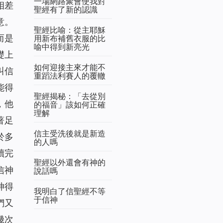
一場網路聚會使我對
相差
聖經有了新的認識
意。
聖經比喻：從主耶穌
而是
用新布補舊衣服的比
喻中得到新亮光
礎上
如何迎接主來才能不
叫信
重蹈法利賽人的覆轍
能得
聖經揭秘：「去從別
，他
的福音」該如何正確
理解
著足
信主受洗後就是新造
於多
的人嗎
讀完
聖經以外還會有神的
信神
說話嗎
神得
我明白了信聖經不等
于信神
們又
幾次