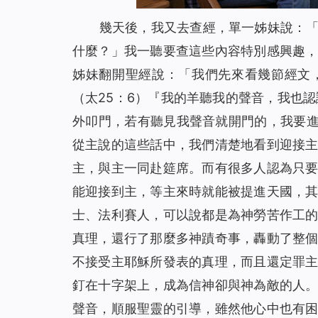
幾天後，我又去查經，單一姊妹說：
什麼？」我一聽要查這些內容特別感興趣
姊妹翻開聖經說：「我們先來看幾節經文
（太25：6）
『我的羊聽我的聲音，我也認
外叩門，若有聽見我聲音就開門的，我要
從主說的這些話中，我們清楚地看到迎接
主，與主一同赴筵席。而有很多人認為只
能迎接到主，等主來時就能被提進天國，
士、法利賽人，可以說都是為神勞苦作工
真理，還行了那麼多神蹟奇事，轟動了整
不接受主耶穌所發表的真理，而且還定罪
釘在十字架上，成為信神卻與神為敵的人
聲音，順服聖靈的引導，雖然他心中也有