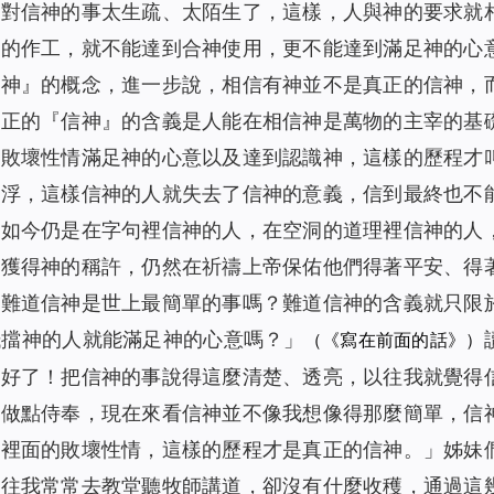
人對信神的事太生疏、太陌生了，這樣，人與神的要求就
神的作工，就不能達到合神使用，更不能達到滿足神的心
信神』的概念，進一步說，相信有神並不是真正的信神，
真正的『信神』的含義是人能在相信神是萬物的主宰的基
去敗壞性情滿足神的心意以及達到認識神，這樣的歷程才
輕浮，這樣信神的人就失去了信神的意義，信到最終也不
到如今仍是在字句裡信神的人，在空洞的道理裡信神的人
能獲得神的稱許，仍然在祈禱上帝保佑他們得著平安、得
：難道信神是世上最簡單的事嗎？難道信神的含義就只限
抵擋神的人就能滿足神的心意嗎？」
（《寫在前面的話》）
太好了！把信神的事說得這麼清楚、透亮，以往我就覺得
會做點侍奉，現在來看信神並不像我想像得那麼簡單，信
們裡面的敗壞性情，這樣的歷程才是真正的信神。」姊妹
以往我常常去教堂聽牧師講道，卻沒有什麼收穫，通過這