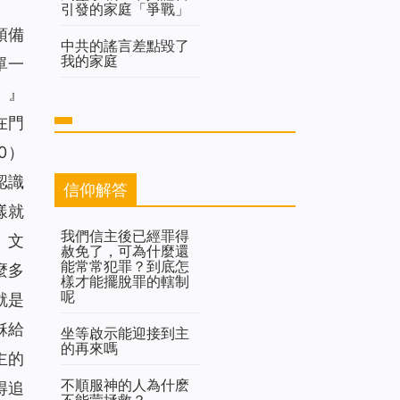
引發的家庭「爭戰」
預備
中共的謠言差點毀了
我的家庭
單一
」』
在門
0）
認識
信仰解答
樣就
我們信主後已經罪得
、文
赦免了，可為什麼還
能常常犯罪？到底怎
麼多
樣才能擺脫罪的轄制
呢
就是
穌給
坐等啟示能迎接到主
的再來嗎
主的
不順服神的人為什麽
得追
不能蒙拯救？