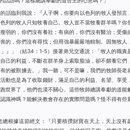
的話語嗎？這樣總講奉獻的道合主的心意嗎？」
華的話臨到我說：『人子啊，你要向以色列的牧人發預言
以色列的牧人只知牧養自己。牧人豈不當牧養群羊嗎？你
。瘦弱的，你們沒有養壯；有病的，你們沒有醫治；受傷
失喪的，你們沒有尋找；但用強暴嚴嚴地轄制。因無牧人
。」』」
（結34：1-5）接著弟兄交通說：「牧人的職責
顧自己的利益，不斷在群羊身上索取脂油，卻不餵養它們
至有的被獸擄去。」我一聽，可不是嘛，我們的牧師長老
的活動也是為了收取錢財，滿足自己的利益、名望、享受
徒跑世界了，他們也漠不關心。這些牧師總講奉獻的道能
妹認識神嗎？能解決教會存在的實際問題嗎？怪不得有些
老總根據這節經文：
『只要積攢財寶在天上，天上沒有