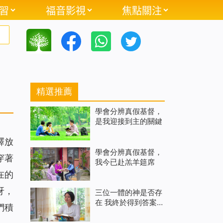
習
福音影視
焦點關注
精選推薦
學會分辨真假基督，
是我迎接到主的關鍵
釋放
學會分辨真假基督，
穿著
我今已赴羔羊筵席
在的
呀，
三位一體的神是否存
在 我終於得到答案
們積
（上）