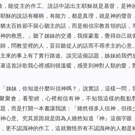
啟，能從主的作工、說話中認出主耶穌就是基督，是神
主耶穌的說話有權柄，有能力，都是真理，就是神的聲音
些猶太百姓卻不留心聽主的話，而是相信宗教首領的話，
去神的救恩。」聽了姊妹的交通，我很蒙羞，覺得自己就
牧師，問教堂裡的人，盲目聽從人的話而不尋求主的心意
接主來的事上有了實行路途。談完這個話題，姊妹給我們
聽著這首詩歌我心裡感到很溫暖，感受到神對人類的愛，
：「姊妹，你知道什麼叫信神嗎？」說實話，這樣一問，
聚聚會，看聖經，心裡相信有神，不知我這樣的觀點
問題，而是打開一本書讓我讀：
「雖然很多人信神，但很
合神心意。究其原因就是因為人雖然知道『神』這個字眼
神，更不認識神的作工，這就難怪所有不認識神的人都是