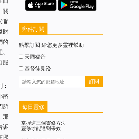
在曲
。關
父旨
郵件訂閱
錢財
們的
點擊訂閱 給您更多靈裡幫助
理、
天國福音
順服
基督徒見證
到：
耶路
們所
每日靈修
，那
掌握這三個靈修方法
告訴
靈修才能達到果效
在哪