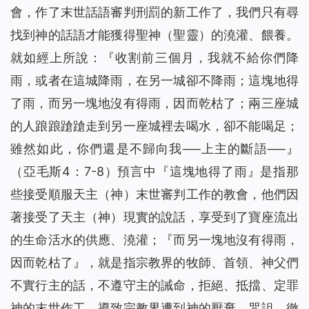
會，作了末世話語審判刑罰的新工作了，我們只有尋
找到神的話語才能獲得聖神（聖靈）的澆灌、餵養。
就如經上所說：『
收割前三個月，我就不給你們降
雨，或者在這城降雨，在另一城卻不降雨；這塊地得
了雨，而另一塊地沒有得雨，因而乾枯了；兩三座城
的人踉踉蹌蹌走到另一座城裡去喝水，卻不能喝足；
雖然如此，你們還是不歸向我──上主的斷語──』
（亞毛斯4：7-8）預言中『
這塊地得了雨』
是指那
些接受順服天主（神）末世審判工作的教會，他們因
著接受了天主（神）現實的說話，享受到了寶座流出
的生命活水的供應、澆灌；『
而另一塊地沒有得雨，
因而乾枯了
』，就是指宗教界的牧師、首領、神父們
不實行主的話，不遵守主的誡命，拒絕、抵擋、定罪
神的末世作工，導致宗教界遭到神的厭棄、咒詛，徹