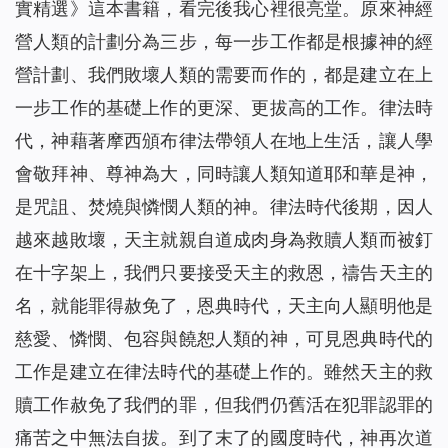
實精選》這本書籍，看完後我心裡很亮堂。原來神經
營人類的計劃分為三步，每一步工作都是根據神的經
營計劃、我們敗壞人類的需要而作的，都是建立在上
一步工作的基礎上作的更深、更拔高的工作。律法時
代，神藉著摩西頒布律法帶領人在地上生活，讓人學
會敬拜神、尊神為大，同時讓人類知道耶和華是神，
是咒詛、焚燒與憐憫人類的神。律法時代後期，因人
越來越敗壞，天主就親自道成肉身為救贖人類而被釘
在十字架上，我們只要接受天主的救恩，禱告天主的
名，就能罪得赦免了，恩典時代，天主向人顯明他是
慈愛、憐憫、包容與饒恕人類的神，可見恩典時代的
工作是建立在律法時代的基礎上作的。雖然天主的救
贖工作赦免了我們的罪，但我們仍舊活在犯罪認罪的
痛苦之中無法自拔。到了末了的國度時代，神再次道