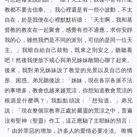
教都不要去信奉。」我心裡還是有一些小波動，不太
自在，於是我便在心裡默默祈禱：「天主啊，我和基
督教的教友在一起聚會，感覺有些不適應，求你安靜
我的心，雖然我們是不同的派別，可信的是同一位天
主。」我暗自給自己鼓勁，既來之則安之，聽聽看
吧！然後我便放下戒心與弟兄姊妹敞開心聊了起來。
後來，我對弟兄姊妹說了教堂的光景以及自己的情
形、困惑。弟兄聽後說：「姊妹，現在各宗各派不法
的事增多，教會也越來越荒涼，你想知道教會荒涼的
根源是什麼嗎？」我點點頭說：「想知道。」弟兄
說：「現在整個宗教界正處於屬靈的荒涼之中，普遍
沒有聖神（聖靈）作工，這正應驗了主耶穌的預言：
『
由於罪惡的
增加，
許多人的愛情必要冷淡。 唯獨