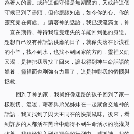
為著人的靈。或許這個守候是無期限的，又或許這個
守候已到了盡頭，但你應該知道，如今你的心、你的
靈究竟在何處。
」讀著神的話語，我已淚流滿面，神
一直在期待、等待我這隻迷失的羊能回到他的身邊。
想想自己沒有神話語供應的日子，就像失落在沙漠裡
的小羊，找不到水，也找不到回家的方向，靈裡又飢
又渴，是神把我尋找了回來，讓我得到神生命話語的
餵養，靈裡面也剛強有力量了，這是神對我的憐憫與
拯救。
回到了神的家，我就好像迷路的孩子回到了家一
樣親切、溫暖，藉著與弟兄姊妹在一起聚會交通神的
話語，我又找到了與天主同在的快樂滋味。後來，看
到許多的人都活在黑暗中總得不到生命活水的澆灌與
牧養，我積極投入到傳福音的行列中。感謝神，我的