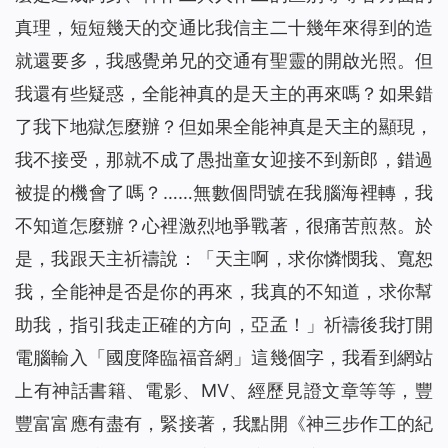
真理，短短幾天的交通比我信主二十幾年來得到的造
就還要多，我感覺弟兄的交通有聖靈的開啟光照。但
我還有些疑惑，全能神真的是天主的再來嗎？如果錯
了我下地獄怎麼辦？但如果全能神真是天主的顯現，
我不接受，那就不成了愚拙童女迎接不到新郎，錯過
被提的機會了嗎？……無數個問號在我腦海裡轉，我
不知道怎麼辦？心裡激烈地爭戰著，很痛苦煎熬。於
是，我跟天主祈禱說：「天主啊，求你憐憫我、寬恕
我，全能神是否是你的再來，我真的不知道，求你幫
助我，指引我走正確的方向，亞孟！」祈禱後我打開
電腦輸入「國度降臨福音網」這幾個字，我看到網站
上有神話書籍、電影、MV、經歷見證文章等等，豐
豐富富應有盡有，緊接著，我點開《神三步作工的紀