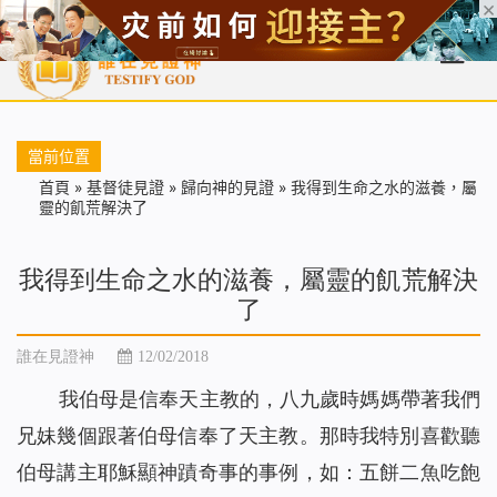
首頁
每日靈糧
天國福音
基督徒見證
信仰解答
聖經
當前位置
首頁
»
基督徒見證
»
歸向神的見證
»
我得到生命之水的滋養，屬
靈的飢荒解決了
我得到生命之水的滋養，屬靈的飢荒解決
了
誰在見證神
12/02/2018
我伯母是信奉天主教的，八九歲時媽媽帶著我們
兄妹幾個跟著伯母信奉了天主教。那時我特別喜歡聽
伯母講主耶穌顯神蹟奇事的事例，如：五餅
二
魚吃飽