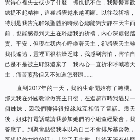
覺得心裡失去或少了什麼，抓也抓不住，我鬱鬱寡歡
總提不起精神，這種感覺越來越明顯。以往我祈禱，
特別是我告完解領聖體的時候心總能夠安靜在天主面
前，也能感覺到天主在聆聽我的祈禱，內心深處很踏
實、平安，但現在我內心呼喚著天主，卻感覺天主離
我很遙遠，靈裡面很枯燥乏味，我感到害怕，害怕自
己是不是被主耶穌遺棄了，我內心一直祈求呼喊著天
主，痛苦煎熬但又不知道怎麼辦……
直到2017年的一天，我的生命開始有了轉機。
那天我在外國教堂做完主日後，在逛超市時我遇見一
個姊妹，因我們聊得很投緣就互相留了電話。幾天
後，姐妹打電話邀請我參加她們的小組查經聚會，我
答應了。到聚會點後我本以為自己不會排斥基督教，
可想起修女說的話：「除了天主教，以後不管有什麼