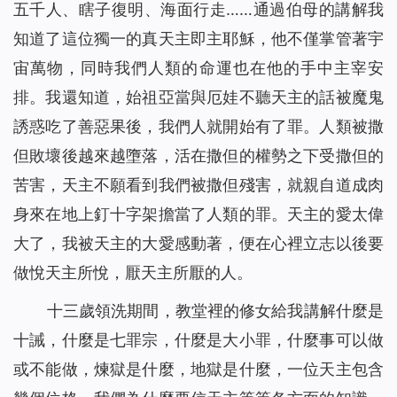
五千人、瞎子復明、海面行走……通過伯母的講解我
知道了這位獨一的真天主即主耶穌，他不僅掌管著宇
宙萬物，同時我們人類的命運也在他的手中主宰安
排。我還知道，始祖亞當與厄娃不聽天主的話被魔鬼
誘惑吃了善惡果後，我們人就開始有了罪。人類被撒
但敗壞後越來越墮落，活在撒但的權勢之下受撒但的
苦害，天主不願看到我們被撒但殘害，就親自道成肉
身來在地上釘十字架擔當了人類的罪。天主的愛太偉
大了，我被天主的大愛感動著，便在心裡立志以後要
做悅天主所悅，厭天主所厭的人。
十三歲領洗期間，教堂裡的修女給我講解什麼是
十誡，什麼是七罪宗，什麼是大小罪，什麼事可以做
或不能做，煉獄是什麼，地獄是什麼，一位天主包含