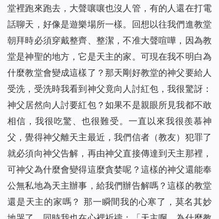
堂裡跑來跑去，大聲嚷嚷也沒人管，有的人還在打電
話聊天，好像是遊樂場所一樣。回想以往我們進教堂
朝拜時必須穿戴整齊、整潔，不准大聲喧嘩，因為教
堂是神聖的地方，它是天主的家。可現在我不明白為
什麼教堂會變成這樣了？那天剛好教堂的神父要給人
受洗，受洗時我看到神父竟向人討紅包，我很驚訝：
神父居然向人討要紅包？如果不是親眼所見我都不敢
相信，我很吃驚、也很難受。一直以來我很羨慕神
父，覺得神父離天主最近，我們信者（教友）犯罪了
就必須向神父告解，再由神父直接傳達到天主那裡，
可神父為什麼會變得這麼貪婪呢？這樣的神父還能奉
公無私地為天主辦事，給我們辦告解嗎？這樣的教堂
還是天主的家嗎？ 那一瞬間我的心寒了，莫名其妙
地哭了，同時我也在心裡祈禱：「天主啊，為什麼教