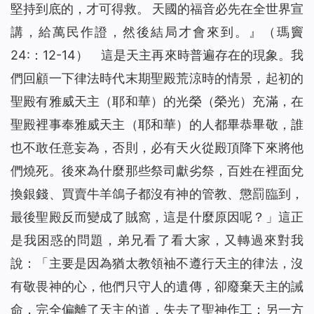
堅持到底的，才可得救。 天國的福音必先在全世界宣
講，給萬民作證，然後結局才會來到。
』（瑪竇
24
:
：
12-14
）
這是天主再來時普遍存在的現象。我
們回顧一下律法時代末期聖殿荒涼時的情景，起初的
聖殿有雅威天主（耶和華）的光榮（榮光）充滿，在
聖殿裡事奉雅威天主（耶和華）的人都畢恭畢敬，誰
也不敢任意妄為，否則，必有天火從殿頂降下來將他
們燒死。後來為什麼那些祭司獻劣祭，百姓在裡面兌
換銀錢、買賣牛羊鴿子都沒有神的管教、懲罰臨到，
最後聖殿反而變成了賊窩，這是什麼原因呢？」這正
是我困惑的問題，弟兄看了看大家，又轉過來對我
說：「主要是因為猶太教領袖不遵行天主的律法，沒
有敬畏神的心，他們只守人的遺傳，卻廢棄天主的誡
命，完全偏離了天主的道，失去了聖神作工；另一方