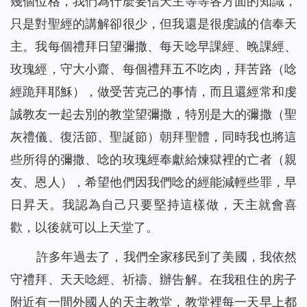
幾個位格，我們為什麼要信天主等等各方面的知識，
只是對聖經的講解卻很少，但我還是很虔誠的信奉天
主。我每個禮拜日望彌撒、每天唸早課經、晚課經、
玫瑰經，守大小齋、每個禮拜五不吃肉，拜苦路（唸
經跪拜耶穌），做受苦克己的事情，而且還經常和虔
誠教友一起去別的教堂望彌撒，特別是大的彌撒（聖
灰禮儀、復活節、聖誕節）朝拜聖體，同時我也將這
些所得的彌撒、唸的玫瑰經奉獻給煉獄裡的亡者（親
友、恩人），希望他們因我們唸的經能減輕些罪，早
日昇天。我認為自己只要堅持這樣做，天主就會喜
歡，以後就可以上天堂了。
許多年過去了，我們全家移民到了美國，我依然
守禮拜、天天唸經、祈禱、辦告解。在我租住的房子
附近有一間外國人的天主教堂，教堂裡每一天早上都