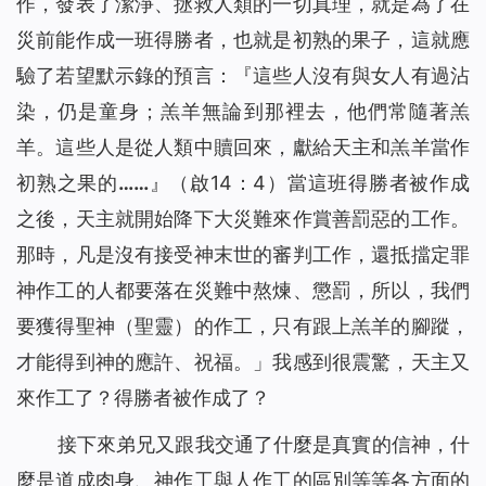
作，發表了潔淨、拯救人類的一切真理，就是為了在
災前能作成一班得勝者，也就是初熟的果子，這就應
驗了若望默示錄的預言：『
這些人沒有與女人有過沾
染，仍是童身；羔羊無論到那裡去，他們常隨著羔
羊。這些人是從人類中贖回來，獻給天主和羔羊當作
初熟之果的……』
（啟14：4）當這班得勝者被作成
之後，天主就開始降下大災難來作賞善罰惡的工作。
那時，凡是沒有接受神末世的審判工作，還抵擋定罪
神作工的人都要落在災難中熬煉、懲罰，所以，我們
要獲得聖神（聖靈）的作工，只有跟上羔羊的腳蹤，
才能得到神的應許、祝福。」我感到很震驚，天主又
來作工了？得勝者被作成了？
接下來弟兄又跟我交通了什麼是真實的信神，什
麼是道成肉身、神作工與人作工的區別等等各方面的